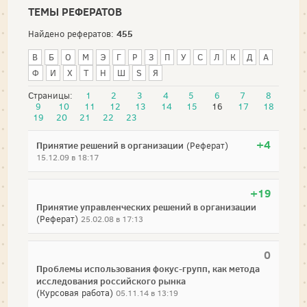
ТЕМЫ РЕФЕРАТОВ
455
Найдено рефератов:
В
Б
О
М
Э
Г
Р
З
П
У
С
Л
К
Д
А
Ф
И
Х
Т
Н
Ш
S
Я
Страницы:
1
2
3
4
5
6
7
8
9
10
11
12
13
14
15
16
17
18
19
20
21
22
23
+4
Принятие решений в организации
(Реферат)
15.12.09 в 18:17
+19
Принятие управленческих решений в организации
(Реферат)
25.02.08 в 17:13
0
Проблемы использования фокус-групп, как метода
исследования российского рынка
(Курсовая работа)
05.11.14 в 13:19