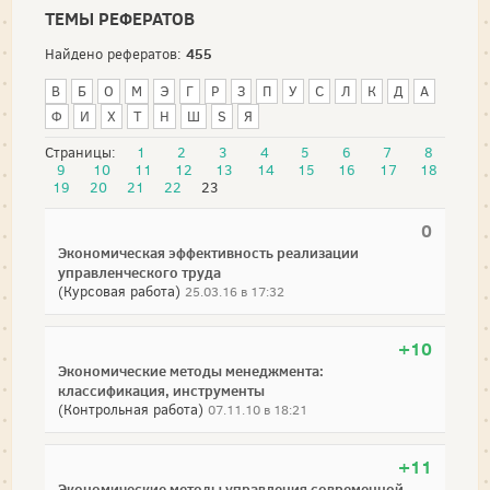
ТЕМЫ РЕФЕРАТОВ
455
Найдено рефератов:
В
Б
О
М
Э
Г
Р
З
П
У
С
Л
К
Д
А
Ф
И
Х
Т
Н
Ш
S
Я
Страницы:
1
2
3
4
5
6
7
8
9
10
11
12
13
14
15
16
17
18
19
20
21
22
23
0
Экономическая эффективность реализации
управленческого труда
(Курсовая работа)
25.03.16 в 17:32
+10
Экономические методы менеджмента:
классификация, инструменты
(Контрольная работа)
07.11.10 в 18:21
+11
Экономические методы управления современной