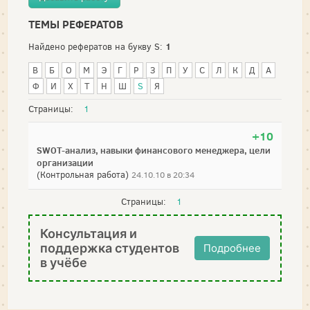
ТЕМЫ РЕФЕРАТОВ
1
Найдено рефератов на букву S:
В
Б
О
М
Э
Г
Р
З
П
У
С
Л
К
Д
А
Ф
И
Х
Т
Н
Ш
S
Я
Страницы:
1
+10
SWOT-анализ, навыки финансового менеджера, цели
организации
(Контрольная работа)
24.10.10 в 20:34
Страницы:
1
Консультация и
поддержка студентов
Подробнее
в учёбе