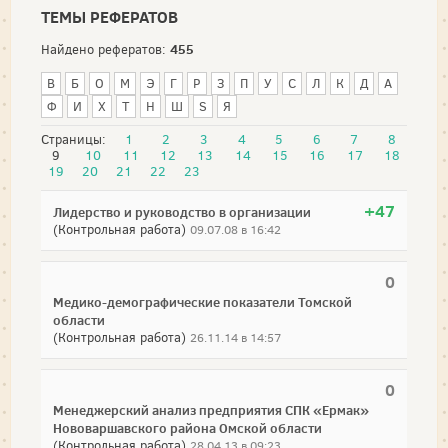
ТЕМЫ РЕФЕРАТОВ
455
Найдено рефератов:
В
Б
О
М
Э
Г
Р
З
П
У
С
Л
К
Д
А
Ф
И
Х
Т
Н
Ш
S
Я
Страницы:
1
2
3
4
5
6
7
8
9
10
11
12
13
14
15
16
17
18
19
20
21
22
23
+47
Лидерство и руководство в организации
(Контрольная работа)
09.07.08 в 16:42
0
Медико-демографические показатели Томской
области
(Контрольная работа)
26.11.14 в 14:57
0
Менеджерский анализ предприятия СПК «Ермак»
Нововаршавского района Омской области
(Контрольная работа)
28.04.13 в 09:23