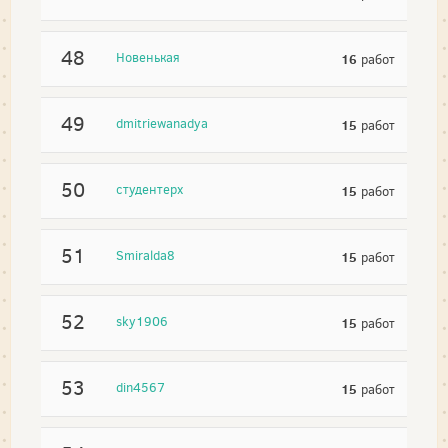
48
Новенькая
16
работ
49
dmitriewanadya
15
работ
50
студентерх
15
работ
51
Smiralda8
15
работ
52
sky1906
15
работ
53
din4567
15
работ