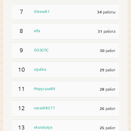
7
Olexsa81
34
работы
8
elfa
31
работа
9
ООЭСПС
30
работ
10
olju6ka
29
работ
11
Маруська89
28
работ
12
nataliK8577
26
работ
13
eksnatalya
25
работ