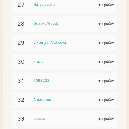
27
Натуся-лапа
19
работ
28
OshibkaPrirody
19
работ
29
Viktoriya_Andreeva
19
работ
30
kruzia
19
работ
31
1098222
19
работ
32
Анютенок
18
работ
33
letosss
18
работ