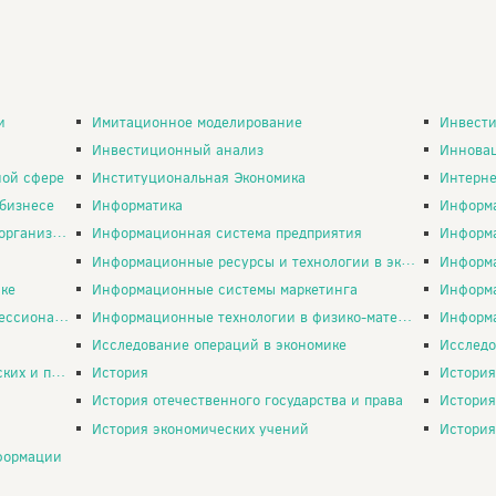
и
Имитационное моделирование
Инвест
Инвестиционный анализ
Иннова
ной сфере
Институциональная Экономика
Интерне
 бизнесе
Информатика
Информа
анизации
Информационная система предприятия
Информацио
Информационные ресурсы и технологии в экономике
Информацион
ке
Информационные системы маркетинга
Информа
ятельности
Информационные технологии в физико-математическом образовании
Информа
Исследование операций в экономике
Исследо
х процессов
История
История 
История отечественного государства и права
История
История экономических учений
История
формации