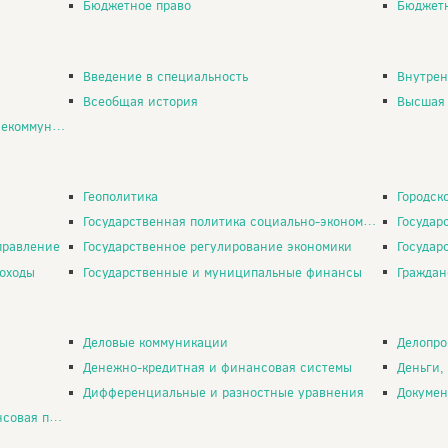
Бюджетное право
Бюджетн
Введение в специальность
Внутрен
Всеобщая история
Высшая 
муникации
Геополитика
Городск
Государственная политика социально-экономического развития России
Государ
правление
Государственное регулирование экономики
Государств
оходы
Государственные и муниципальные финансы
Граждан
Деловые коммуникации
Делопро
Денежно-кредитная и финансовая системы
Деньги,
Дифференциальные и разностные уравнения
Докумен
 политика