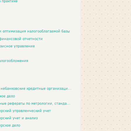
о практике
и оптимизация налогооблагаемой базы
финансовой отчетности
зисное управление
алогообложения
банковские кредитные организации и их операции
кое дело
раты по метрологии, стандартизации и сертификации программных продуктов
ерский управленческий учет
ерский учет и анализ
ерское дело