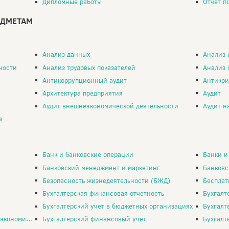
Дипломные работы
Отчет п
ЕДМЕТАМ
Анализ данных
Анализ 
ности
Анализ трудовых показателей
Анализ 
Антикоррупционный аудит
Антикри
Архитектура предприятия
Аудит
Аудит внешнеэкономической деятельности
Аудит н
а
Банк и банковские операции
Банки и не
Банковский менеджмент и маркетинг
Банковс
Безопасность жизнедеятельности (БЖД)
Бесплатные рефе
Бухгалтерская финансовая отчетность
Бухгалт
Бухгалтерский учет в бюджетных организациях
Бухгалт
еятельности
Бухгалтерский финансовый учет
Бухгалт