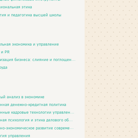
иональная этика
гия и педагогика высшей школы
льная экономика и управление
 и PR
изация бизнеса: слияние и поглощение
руда
ый анализ в экономике
нная денежно-кредитная политика
ые кадровые технологии управления персоналом
ая психология и этика делового общения
-экономическое развитие современной России
гия управления