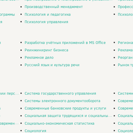
Производственный менеджмент
Професс
ограммы
Психология и педагогика
Психоло
ия
Психология управления
я
Разработка учётных приложений в MS Office
Региона
Реинжиниринг бизнеса
Реклама
Рекламное дело
Реорган
Русский язык и культура речи
Рынок т
ерсоналом
Система государственного управления
Системн
Системы электронного документооборота
Совреме
а
Современные банковские продукты и услуги
Современн
з
Социальная защита трудящихся и социальные стандарты
Социальн
еменности
Социально-экономическая статистика
Социально
Социология
Социоло