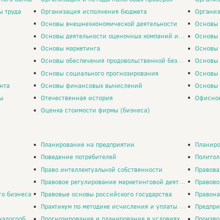
ы труда
Организация исполнения бюджета
Организа
Основы внешнеэкономической деятельности
Основы 
Основы деятельности оценочных компаний и саморегулирующих организаций
Основы де
Основы маркетинга
Основы
Основы обеспечения продовольственной безопасности
Основы пр
Основы социального прогнозирования
Основы 
нта
Основы финансовых вычислений
Основы 
ы
Отечественная история
Офисно
Оценка стоимости фирмы (бизнеса)
Планирование на предприятии
Планирова
Поведение потребителей
Политол
Право интеллектуальной собственности
Правова
Правовое регулирование маркетинговой деятельности
Правовое
го бизнеса
Правовые основы российского государства
Правона
Практикум по методике исчисления и уплаты налогов
Предпри
обложении
Прогнозирование и планирование в условиях рынка
Произво