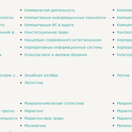
Коммерческая деятельность
Комплексны
нологии
Компьютерные информационные технологии в инновационном менеджменте
Компьютерные
ета
Компьютерные ИС в аудите
Компьют
ой фирмы
Конституционное право
Контрол
Концепции современного естествознания
Корпора
Корпоративные информационные системы
Корпор
ь
Культура речи и деловое общение
Культур
ому учету
Линейная алгебра
Логика
Логистика
Макроэкономическая статистика
Макроэк
зирование
Маркетинг
Маркети
тельности
Маркетинговое право
Маркети
Математика
Математ