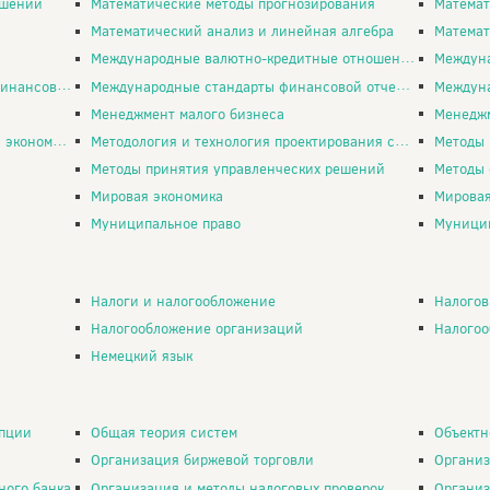
ешений
Математические методы прогнозирования
Математ
Математический анализ и линейная алгебра
Математ
Международные валютно-кредитные отношения
Междуна
отчетности
Международные стандарты финансовой отчетности
Междун
Менеджмент малого бизнеса
Менедж
ующих субъектов
Методология и технология проектирования систем
Методы 
Методы принятия управленческих решений
Методы сис
Мировая экономика
Мировая эк
Муниципальное право
Муницип
Налоги и налогообложение
Налогов
Налогообложение организаций
Налогообло
Немецкий язык
упции
Общая теория систем
Объектно-
Организация биржевой торговли
Организац
ного банка
Организация и методы налоговых проверок
Организ