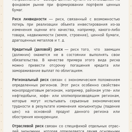
фондовом рынке при форми­ровании портфеля ценных
бумаг.
Риск ликвидности
— риск, связанный с возможностью
потерь при реализации объекта инвестирования из-за
измене­ния оценки его качества, например, какого-либо
товара, не­движимости (земля, строение), ценной бумаги,
драгоценных металлов и т. д.
Кредитный (деловой) риск
— риск того, что заемщик
(должник) окажется не в состоянии выполнять свои
обязатель­ства. В качестве примера этого вида риска
можно привести от­срочку погашения кредита или
замораживание выплат по об­лигациям.
Региональный риск
связан с экономическим положением
определенных регионов. Этот риск особенно свойствен
монопродуктовым регионам, например, районам угле- или
нефтедо­бычи, кофе- или хлопкопроизводящим регионам,
которые мо­гут испытывать серьезные экономические
трудности в результа­те изменения конъюнктуры (падение
цен) на основной продукт данного региона или
обострения конкуренции.
Отраслевой риск
связан со спецификой отдельных отрас­
лей экономики, которая определяется двумя основными