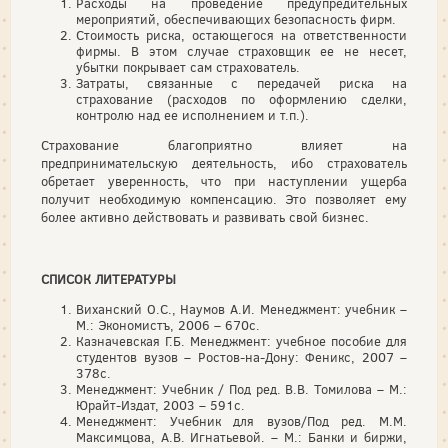
Расходы на проведение предупредительных
мероприятий, обеспечивающих безопасность фирм.
Стоимость риска, остающегося на ответственности
фирмы. В этом случае страховщик ее не несет,
убытки покрывает сам страхователь.
Затраты, связанные с передачей риска на
страхование (расходов по оформлению сделки,
контролю над ее исполнением и т.п.).
Страхование благоприятно влияет на
предпринимательскую деятельность, ибо страхователь
обретает уверенность, что при наступлении ущерба
получит необходимую компенсацию. Это позволяет ему
более активно действовать и развивать свой бизнес.
СПИСОК ЛИТЕРАТУРЫ
Виханский О.С., Наумов А.И. Менеджмент: учебник –
М.: Экономистъ, 2006 – 670с.
Казначевская Г.Б. Менеджмент: учебное пособие для
студентов вузов – Ростов-на-Дону: Феникс, 2007 –
378с.
Менеджмент: Учебник / Под ред. В.В. Томилова – М.:
Юрайт-Издат, 2003 – 591с.
Менеджмент: Учебник для вузов/Под ред. М.М.
Максимцова, А.В. Игнатьевой. – М.: Банки и биржи,