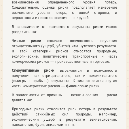
возникновения определенного уровня потерь.
Следовательно, оценка риска предполагает измерение
возможного уровня потерь, с одной стороны, и
вероятности их возникновения — с другой.
В зависимости от возможного результата риски можно
разделить на:
Чистые риски
означают возможность получения
отрицатель­ного (ущерб, убыток) или нулевого результата.
К этой катего­рии рисков относятся природные,
экологические, политиче­ские, транспортные и часть
коммерческих рисков — производ­ственные и торговые.
Спекулятивные риски
выражаются в возможности
получения как отрицательного, так и положительного
(выигрыш, прибыль) результата. К ним относится другая
часть коммерческих рисков —
финансовые риски
.
В зависимости от причины воз­никновения риски
делятся на:
Природные риски
относится риск потерь в результате
действий стихийных сил природы, например,
экономический ущерб в результате землетрясения,
наводнения, бури, эпидемии и т. п.