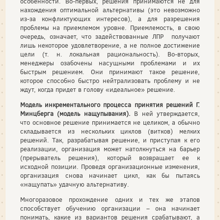
особенности. Во-первых, решения принимаются не для
нахождения оптимальной альтернативы (это невозможно
из-за конфликтующих интересов), а для разрешения
проблемы на приемлемом уровне. Приемлемость, в свою
очередь, означает, что задействованные ЛПР получают
лишь некоторое удовлетворение, а не полное достижение
цели (т. н. локальная рациональность). Во-вторых,
менеджеры озабочены насущными проблемами и их
быстрым решением. Они принимают такое решение,
которое способно быстро нейтрализовать проблему и не
ждут, когда придет в голову «идеальное» решение.
Модель инкрементального процесса принятия решений Г.
Минцберга (модель нащупывания).
В ней утверждается,
что основное решение принимается не целиком, а обычно
складывается из нескольких циклов (витков) мелких
решений. Так, разрабатывая решение, и приступая к его
реализации, организация может натолкнуться на барьер
(прерыватель решения), который возвращает ее к
исходной позиции. Проведя организационные изменения,
организация снова начинает цикл, как бы пытаясь
«нащупать» удачную альтернативу.
Многоразовое прохождение одних и тех же этапов
способствует обучению организации – она начинает
понимать, какие из вариантов решения срабатывают, а