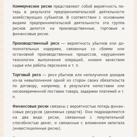
Коммерческие риски
представляют собой вероятность по­
терь в результате предпринимательской деятельности
хозяйст­вующих субъектов. В соответствии с основными
видами пред­принимательской деятельности эта группа
рисков делится на производственные, торговые и
финансовые риски.
Производственный риск
— вероятность убытков или до­
полнительных издержек, связанных со сбоями или
остановкой производственных процессов, нарушением
технологии выпол­нения операций, низким качеством
сырья или работы персона­ла и т. п.
Торговый риск
— риск убытков или неполучения доходов
из-за невыполнения одной из сторон своих обязательств
по договору, например, в результате непоставки или
несвоевре­менной поставки товара, задержки платежей и т.
п.
Финансовые риски
связаны с вероятностью потерь финан­
совых ресурсов (денежных средств). Они подразделяются
на два вида: риски, связанные с покупательной
способностью де­нег, и связанные с вложением капитала
(инвестиционные риски).