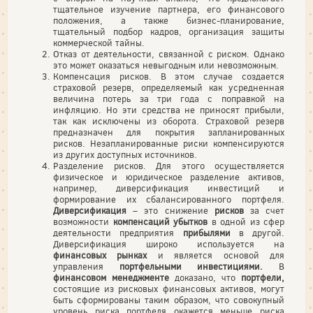
тщательное изучение партнера, его финансового
положения, а также бизнес-планирование,
тщательный подбор кадров, организация защиты
коммерческой тайны.
Отказ от деятельности, связанной с риском. Однако
это может оказаться невыгодным или невозможным.
Компенсация рисков. В этом случае создается
страховой резерв, определяемый как усредненная
величина потерь за три года с поправкой на
инфляцию. Но эти средства не приносят прибыли,
так как исключены из оборота. Страховой резерв
предназначен для покрытия запланированных
рисков. Незапланированные риски компенсируются
из других доступных источников.
Разделение рисков. Для этого осуществляется
физическое и юридическое разделение активов,
например, диверсификация инвестиций и
формирование их сбалансированного портфеля.
Диверсификация
– это снижение
рисков
за счет
возможности
компенсаций убытков
в одной из сфер
деятельности предприятия
прибылями
в другой.
Диверсификация широко используется на
финансовых рынках
и является основой для
управления
портфельными инвестициями.
В
финансовом менеджменте
доказано, что
портфели,
состоящие из рисковых финансовых активов, могут
быть сформированы таким образом, что совокупный
уровень риска портфеля окажется меньше риска