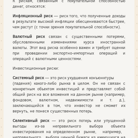
К рискам, связанным с покупательной способностью
денег, относятся:
Инфляционный риск
— риск того, что полученные доходы
в результате высокой инфляции обесцениваются быстрее,
чем растут (с точки зрения покупательной способности).
Валютный риск
связан с существенными потерями,
обусловленными изменениями курса иностранной
валюты. Этот вид риска особенно важен и требует оценки
при проведении экспортно-импортных операций и
операций с валютными цен­ностями.
Инвестиционные риски:
Системный риск
— это риск ухудшения конъюнктуры
(падения) какого-либо рынка в целом. Он не связан с
конкрет­ным объектом инвестиций и представляет собой
общий риск на все вложения на данном рынке (например,
фондовом, валют­ном, недвижимости и т. д.),
заключающийся в том, что инве­стор не сможет их
вернуть, не понеся существенных потерь.
Селективный риск
— это риск потерь или упущенной
выгоды из-за неправильного выбора объекта
инвестирования на определенном рынке, например,
неправильного выбора ценной бумаги из имеющихся на