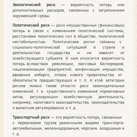
Экологический риск
— вероятность потерь или
дополнитель­ных расходов, связанных с загрязнением
окружающей среды.
Политический риск
— риск имущественных (финансовых)
потерь в связи с изменением политической системы,
расста­новки политических сил в обществе, политической
нестабиль­ностью. Политические риски связаны с
социально-поли­тической ситуацией в стране и
деятельностью государства и не зависят от
хозяйствующего субъекта. К ним относится вероят­ность
потерь вследствие революции, массовых беспорядков,
национализации предприятий, конфискации имущества,
введе­ния эмбарго, отказа нового правительства от
обязательств предшествующих и т. п. К этой категории
рисков можно также отнести риск законодательных
изменений, т. е. существенного изменения нормативных
актов, регулирующих хозяйственную деятельность,
например, налогового законодательства, законо­дательства
о валютном регулировании и т. д.
Транспортный риск
— это вероятность потерь, связанных
с перевозками грузов различными видами транспорта:
автомо­бильным, железнодорожным, морским, воздушным и
т. д.