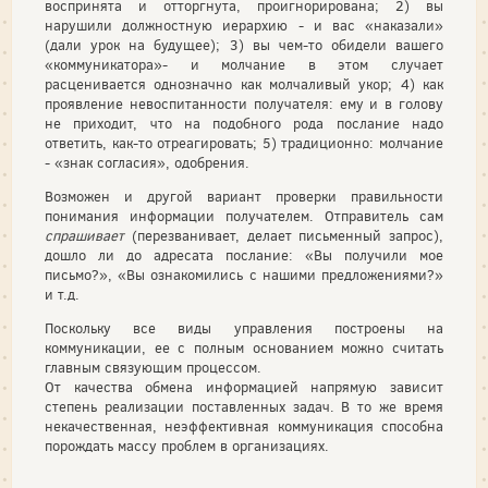
воспринята и отторгнута, проигнорирована; 2) вы
нарушили должностную иерархию - и вас «наказали»
(дали урок на будущее); 3) вы чем-то обидели вашего
«коммуникатора»- и молчание в этом случает
расценивается однозначно как молчаливый укор; 4) как
проявление невоспитанности получателя: ему и в голову
не приходит, что на подобного рода послание надо
ответить, как-то отреагировать; 5) традиционно: молчание
- «знак согласия», одобрения.
Возможен и другой вариант проверки правильности
понимания информации получателем. Отправитель сам
спрашивает
(перезванивает, делает письменный запрос),
дошло ли до адресата послание: «Вы получили мое
письмо?», «Вы ознакомились с нашими предложениями?»
и т.д.
Поскольку все виды управления построены на
коммуникации, ее с полным основанием можно считать
главным связующим процессом.
От качества обмена информацией напрямую зависит
степень реализации поставленных задач. В то же время
некачественная, неэффективная коммуникация способна
порождать массу проблем в организациях.