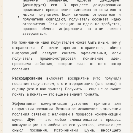
Получив сообщение, адресат декодирует
(дешифрует) его.
В процессе декодирования
происходит превращение символов отправителя в
мысли получателя. Если символы отправителя и
получателя совпадают, получатель осознает идею
отправителя. Если реакции на идею не требуется,
процесс обмена информации на этом должен
завершиться.
Но понимание идеи получателем может быть иным, чем у
отправителя. С точки зрения отправителя, обмен
информацией следует считать эффективным, если
получатель продемонстрировал понимание идеи,
произведя действия, которые ждал от него автор
послания.
Раскодирование
включает восприятие (что получил)
послания получателем, его интерпретацию (как понял) и
оценку (что и как принял). Получить — еще не означает
понять, а понять — это еще не значит принять.
Эффективная коммуникация устраняет причины для
непринятия послания. Возможное искажение в значении
послания связано с наличием в процессе коммуникации
шума.
Шум
— это любое вмешательство в процесс
коммуникации на любом из его участков, искажающее
смысл послания. Источниками шума, вносящего