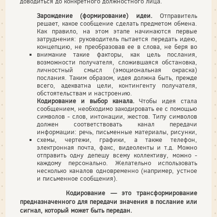
доводиться до конкретного должностного лица.
Зарождение (формирование) идеи.
Отправитель
решает, какое сообщение сделать предметом обмена.
Как правило, на этом этапе начинаются первые
затруднения: руководитель пытается передать идею,
концепцию, не преобразовав ее в слова, не беря во
внимание такие факторы, как цель послания,
возможности получателя, сложившаяся обстановка,
личностный смысл (эмоциональная окраска)
послания. Таким образом, идея должна быть, прежде
всего, адекватна цели, контингенту получателя,
обстоятельствам и настроен
и
ю.
Кодирование и выбор канала.
Чтобы идея стала
сообщением, необходимо закодировать ее с помощью
символов - слов, интонации, жестов. Типу символов
должен соответствовать канал передачи
информации: речь, письменные материалы, рисунки,
схемы, чертежи, графики, а также телефон,
электронная почта, факс, видеоленты и т.д. Можно
отправить одну депешу всему коллективу, можно -
каждому персонально. Желательно использовать
несколько каналов одновременно (например, устное
и письменное сообщения).
Кодирование — это трансформирование
предназначенного для передачи значения в послание или
сигнал, который может быть передан.