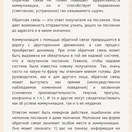
Обратная связь не только повышает эффективность
коммуникации, но и способствует подавлению
(смягчению, устранении) так называемого «шум».
Обратная связь — это ответ получателя на послание. Она
дает возможность отправителю узнать, дошло ли послание
до адресата и в каком значении.
Коммуникация с помощью обратной связи превращается в
дорогу с двусторонним движением, а сам процесс
приобретает динамику. При этом обратная связь может
быть выражена не обязательно в той же кодовой системе,
что и полученное послание. Главное, чтобы кодовая
система была известна новому получателю. Так, очень
часто на какую-то фразу мы отвечаем кивком головы. Для
руководителя, как и для другого лица, обратная связь
может выступать как прямая (непосредственно
наблюдаемое изменение поведения) и косвенная
(снижение производительности, текучка, прогулы,
конфликты и т.п.). И то и другое могут свидетельствовать
как об успехе коммуникации, так и о ее неудачах.
Ответом может быть неверное действие, ошибочное или
неполное послание и даже молчание. Молчание как форма
обратной связи занимает особое место в коммуникации.
Оно может означать: 1) вас не поняли, информация не