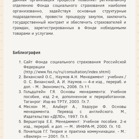
отделению Фонда социального страхования наиболее
организованно, задействуя основные структурные
подразделения, провести процедуру закупок, заключить
государственный контракт и обеспечить страхователей и
граждан, зарегистрированных в Фонде нобходимыми
товарами и услугами.
Библиография
Сайт Фонда социального страхования Российской
Федерации
(http://www.fss.ru/ru/consultation/index.shtml)
Виханский О.С., Наумов А.Н. Менеджмент : учебник /
О. С. Виханский, А. И. Наумов.— 4-е изд., перераб. и
доп. - М.: Экономистъ, 2006. Гл.11.
Гольдштейн Г.Я. Основы менеджмента: Учебное
пособие, изд 2-е, дополненное и переработанное.
Таганрог: Изд-во ТРТУ, 2003. Гл.7.
Мескон М., Альберт А., Хедоури Ф. Основы
менеджмента. Перевод с английского. М.,
Издательство «ДЕЛО», 1997. Гл.6.
Вершигора Е.Е. Менеджмент: Учебное пособие. 2-е
изд., перераб. и доп. — М.: ИНФРА-М, 2000. Гл. 10.
Почепцов Г.Г. Теория и практика коммуникации. - М.:
«Ваклер» — 2001. Гл.1.