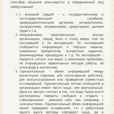
способов общения вписывается в определенный вид
коммуникаций:
с внешней средой - с государственными и
негосударственными службами,
правоохранительными органами, потребителями,
конкурентами, посредниками, кредиторами, рынком
труда и т.д.
межуровневые (вертикальные) - внутри
организации, сверху вниз и снизу вверх, или по
нисходящей и по восходящей; По нисходящей
сообщается информация о текущих задачах,
изменении приоритетов, конкретных заданиях,
рекомендуемых процедурах и т.д. По восходящей -
подается сигнал «на верх» о возникших проблемах,
об открывшихся эффективных методах работы, об
атмосфере в коллективе;
горизонтальные - обмен информацией между
различными отделами для согласования действий,
для консультирования или проведения совместных
исследований. Горизонтальные потоки сообщений в
организации имеют место чаще, чем вертикальные.
Одна из причин состоит в том, что люди более всего
расположены говорить свободно и открыто с
собеседниками - равными себе, чем, например, с
«начальством». Горизонтальный обмен информацией
менее подвержен искажениям, т.к. у работников
одного ранга взгляды совпадают чаще, да и