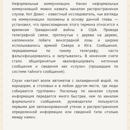
Неформальные коммуникации. Канал неформальных
коммуникаций можно назвать каналом распространения
слухов
.
Кит Дэвис - известный исследователь, чьи взгляды
на коммуникации положены в основу данной главы —
установил, что происхождение этого термина относится к
временам Гражданской войны в США. Провода
телеграфной связи, протянутые с дерева на дерево,
напоминали побеги виноградной лозы и широко
использовались армией Севера и Юга. Сообщения,
передаваемые по такому телеграфу, часто
фальсифицировались и запутывались. В конечном счете
стало общепринятым квалифицировать неточные
сообщения и сведения как «слухи» (прошедшие по
системе тайного сообщения).
Слухи «витают возле автоматов с охлажденной водой, по
коридорам, в столовых и в любом другом месте, где люди
собираются группами». Поскольку по каналам слухов
информация передается много быстрее, чем по каналам
формального сообщения, руководители пользуются
первыми для запланированной утечки и распространения
определенной информации или сведений типа «только
между нами».