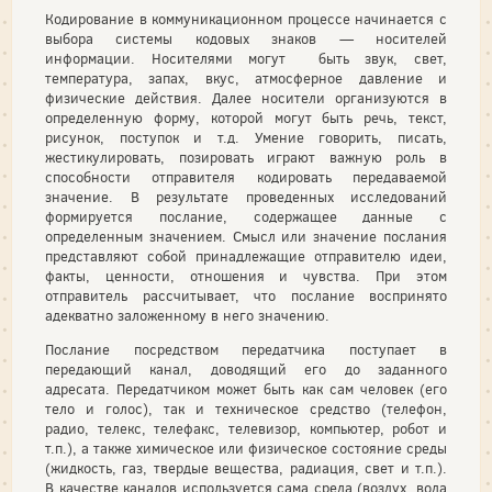
Кодирование в коммуникационном процессе начинается с
выбора системы кодовых знаков — носителей
информации. Носителями могут быть звук, свет,
температура, запах, вкус, атмосферное давление и
физические действия. Далее носители организуются в
определенную форму, которой могут быть речь, текст,
рисунок, поступок и т.д. Умение говорить, писать,
жестикулировать, позировать играют важную роль в
способности отправителя кодировать передаваемой
значение. В результате проведенных исследований
формируется послание, содержащее данные с
определенным значением. Смысл или значение послания
представляют собой принадлежащие отправителю идеи,
факты, ценности, отношения и чувства. При этом
отправитель рассчитывает, что послание воспринято
адекватно заложенному в него значению.
Послание посредством передатчика поступает в
передающий канал, доводящий его до заданного
адресата. Передатчиком может быть как сам человек (его
тело и голос), так и техническое средство (телефон,
радио, телекс, телефакс, телевизор, компьютер, робот и
т.п.), а также химическое или физическое состояние среды
(жидкость, газ, твердые вещества, радиация, свет и т.п.).
В качестве каналов используется сама среда (воздух, вода