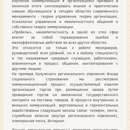
Изучение «коммуникации в организациях» призвано в
конечном итоге синтезировать знания и практические
навыки обучающихся в четырех областях современного
менеджмента - теории управления, теории организации,
психологии управления и межличностного общения и
собственно теории коммуникации.
«Пробелы», некомпетентность в одной из этих сфер
влечет за собой тиражирование ошибок и
малоэффективные действия во всех других областях.
Это относится не только к работе менеджеров,
руководителей всех уровней, но и к любому специалисту
и так называемым «рядовым служащим, работникам»,
вовлеченным в процесс общения, контактирования с
другими людьми.
На примере Калужского регионального отделения Фонда
социального страхования мы рассмотрели
коммуникационный процесс, осуществляемый отделом
организации торгов при размещении заказа путем
проведения торгов на заключение государственного
контракта на поставку товаров. В процессе внутренних и
внешних коммуникаций, вертикальных и горизонтальных
задействованы следующие каналы связи: телефон, почта,
служебные записки (внутри регионального отделения),
электронная почта, Интернет.
Данная организация процесса позволяет регинальному