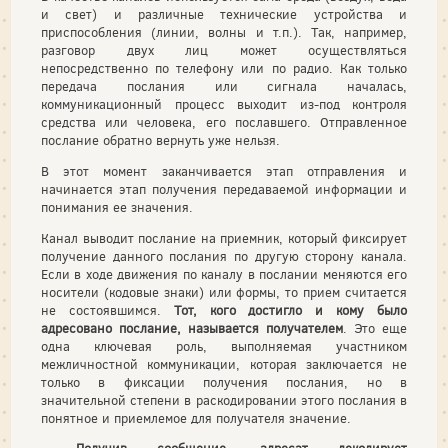
и свет) и различные технические устройства и
приспособления (линии, волны и т.п.). Так, например,
разговор двух лиц может осуществляться
непосредственно по телефону или по радио. Как только
передача послания или сигнала началась,
коммуникационный процесс выходит из-под контроля
средства или человека, его пославшего. Отправленное
послание обратно вернуть уже нельзя.
В этот момент заканчивается этап отправления и
начинается этап получения передаваемой информации и
понимания ее значения.
Канал выводит послание на приемник, который фиксирует
получение данного послания по другую сторону канала.
Если в ходе движения по каналу в послании меняются его
носители (кодовые знаки) или формы, то прием считается
не состоявшимся.
Тот, кого достигло и кому было
адресовано послание, называется получателем
. Это еще
одна ключевая роль, выполняемая участником
межличностной коммуникации, которая заключается не
только в фиксации получения послания, но в
значительной степени в раскодировании этого послания в
понятное и приемлемое для получателя значение.