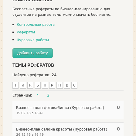
Бесплатные рефераты по бизнес-планированию для
студентов на разные темы можно скачать бесплатно.
Контрольные работы
Рефераты
Курсовые работы
Добавить работу
ТЕМЫ РЕФЕРАТОВ
24
Найдено рефератов:
Т
И
К
Б
П
Р
Н
В
С
Страницы:
1
2
0
Бизнес – план фотокабинка
(Курсовая работа)
19.02.18 в 18:41
0
Бизнес-план салона красоты
(Курсовая работа)
26.12.16 в 16:19