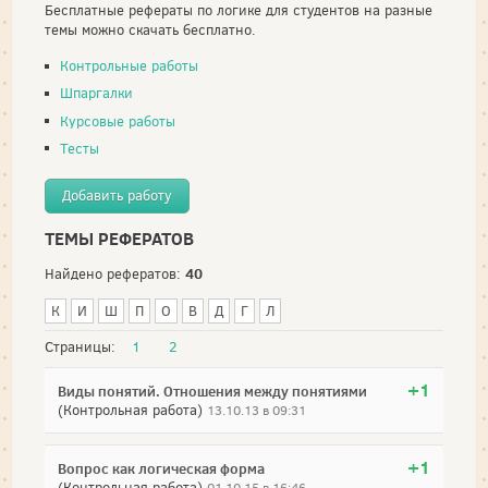
Бесплатные рефераты по логике для студентов на разные
темы можно скачать бесплатно.
Контрольные работы
Шпаргалки
Курсовые работы
Тесты
Добавить работу
ТЕМЫ РЕФЕРАТОВ
40
Найдено рефератов:
К
И
Ш
П
О
В
Д
Г
Л
Страницы:
1
2
+1
Виды понятий. Отношения между понятиями
(Контрольная работа)
13.10.13 в 09:31
+1
Вопрос как логическая форма
(Контрольная работа)
01.10.15 в 16:46