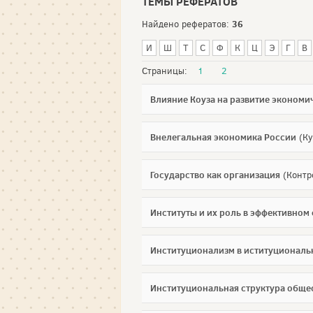
ТЕМЫ РЕФЕРАТОВ
36
Найдено рефератов:
И
Ш
Т
С
Ф
К
Ц
Э
Г
В
Страницы:
1
2
Влияние Коуза на развитие эконом
Внелегальная экономика России
(Ку
Государство как организация
(Контр
Институты и их роль в эффективно
Институционализм в иституциональ
Институциональная структура обще