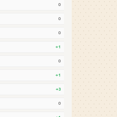
0
0
0
+1
0
+1
+3
0