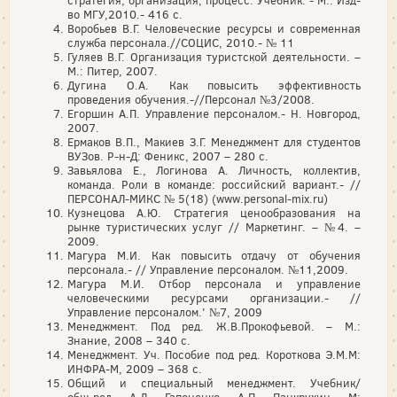
стратегия, организация, процесс: Учебник. - М.: Изд-
во МГУ,2010.- 416 с.
Воробьев В.Г. Человеческие ресурсы и современная
служба персонала.//СОЦИС, 2010.- № 11
Гуляев В.Г. Организация туристской деятельности. –
М.: Питер, 2007.
Дугина О.А. Как повысить эффективность
проведения обучения.-//Персонал №3/2008.
Егоршин А.П. Управление персоналом.- Н. Новгород,
2007.
Ермаков В.П., Макиев З.Г. Менеджмент для студентов
ВУЗов. Р-н-Д: Феникс, 2007 – 280 с.
Завьялова Е., Логинова А. Личность, коллектив,
команда. Роли в команде: российский вариант.- //
ПЕРСОНАЛ-МИКС № 5(18) (www.personal-mix.ru)
Кузнецова А.Ю. Стратегия ценообразования на
рынке туристических услуг // Маркетинг. – №4. –
2009.
Магура М.И. Как повысить отдачу от обучения
персонала.- // Управление персоналом. №11,2009.
Магура М.И. Отбор персонала и управление
человеческими ресурсами организации.- //
Управление персоналом.' №7, 2009
Менеджмент. Под ред. Ж.В.Прокофьевой. – М.:
Знание, 2008 – 340 с.
Менеджмент. Уч. Пособие под ред. Короткова Э.М.М:
ИНФРА-М, 2009 – 368 с.
Общий и специальный менеджмент. Учебник/