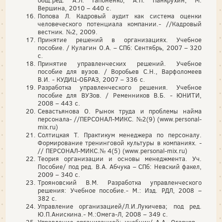
общ.ред. А.Л. Гапоненко, А.П. Панкрухин, М:
Вершина, 2010 – 440 с.
Попова Л. Кадровый аудит как система оценки
человеческого потенциала компании.- //Кадровый
вестник. №2, 2009.
Принятие решений в организациях. Учебное
пособие. / Кулагин О.А. – СПб: Сентябрь, 2007 – 320
с.
Принятие управленческих решений. Учебное
пособие для вузов. / Воробьев С.Н., Варфоломеев
В.И. - КУДИЦ-ОБРАЗ, 2007 – 336 с.
Разработка управленческого решения. Учебное
пособие для ВУЗов. / Ременников В.Б. - ЮНИТИ,
2008 – 443 с.
Севастьянова О. Рынок труда и проблемы найма
персонала- //ПЕРСОНАЛ-МИКС. №2(9) (www.personal-
mix.ru)
Солтицкая Т. Практикум менеджера по персоналу.
Формирование тренинговой культуры в компаниях. -
// ПЕРСОНАЛ-МИКС.№ 4(5) (www.personal-mix.ru)
Теория организации и основы менеджмента. Уч.
Пособие/ под ред. В.А. Абчука – СПб: Невский факел,
2009 – 340 с.
Трояновский В.М. Разработка управленческого
решения: Учебное пособие.- М.: Изд. РДЛ, 2008 –
382 с.
Управление организацией/Л.И.Лукичева; под ред.
Ю.П.Анискина.- М.:Омега-Л, 2008 – 349 с.