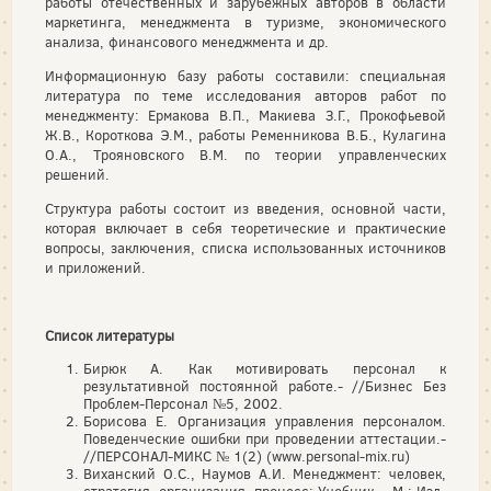
работы отечественных и зарубежных авторов в области
маркетинга, менеджмента в туризме, экономического
анализа, финансового менеджмента и др.
Информационную базу работы составили: специальная
литература по теме исследования авторов работ по
менеджменту: Ермакова В.П., Макиева З.Г., Прокофьевой
Ж.В., Короткова Э.М., работы Ременникова В.Б., Кулагина
О.А., Трояновского В.М. по теории управленческих
решений.
Структура работы состоит из введения, основной части,
которая включает в себя теоретические и практические
вопросы, заключения, списка использованных источников
и приложений.
Список литературы
Бирюк А. Как мотивировать персонал к
результативной постоянной работе.- //Бизнес Без
Проблем-Персонал №5, 2002.
Борисова Е. Организация управления персоналом.
Поведенческие ошибки при проведении аттестации.-
//ПЕРСОНАЛ-МИКС № 1(2) (www.personal-mix.ru)
Виханский О.С., Наумов А.И. Менеджмент: человек,