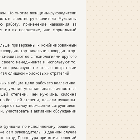
ием. Но многие женщины-руководители
сть в качестве руководителя. Мужчины
ю работу, применение наказания за
ет им их положение, или формальный
ольше привержены к комбинированным
 координатор-начальник, координатор-
е смешивают ее с технологиями другого
своего менеджмента и используют то,
ивно реализуют не только «стратегии
егая слишком «рисковых» стратегий.
ых в общие цели рабочего коллектива.
ция, умение устанавливать личностные
ьшей степени, чем мужчина, склонна
ы в большей степени, нежели мужчины-
оощряют самоутверждение сотрудников.
ии, участвовать в активном обсуждении
ие функций по исполняемому решению,
же сам руководитель. В данном случае
нерству, Процедура принятия решений