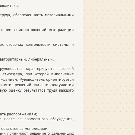
оводителя;
руда, обеспеченность материальными
я в нем взаимоотношений, его традиции
сех сторонах деятельности системы и
 авторитарный, либеральный.
руководства, характеризуются высокой
 атмосфера, при которой выполнение
аждением. Руководитель ориентируется
принятие решений при активном участии
вую оценку результатов труда каждого
вать распоряжениям;
и после ее совместного обсуждения,
 остаются за менеджером;
сами принимают решение о дальнейших