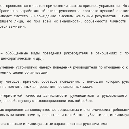
рая проявляется в частом применении разных приемов управления. Но э
Правильно выработанный стиль руководства соответствующий сложи
иведет систему к неожиданно высоким конечным результатам. Стил
дящего лица, но при всей их значимости, особенности личности
ются важными.
e) – обобщенные виды поведения руководителя в отношениях с п
демократический и др.).
азумеваем устойчивую манеру поведения руководителя по отношению 
ижению целей организации.
му методов, приемов, образцов поведения, с помощью которых рук
т на подчиненных для решения поставленных задач.
ктеристикой качества деятельности руководителя и руководящего 
ру, способствующую высокопроизводительной работе.
 как определяется совокупностью социальных и экономических требовани
альными качествами руководителя и неизбежно субъективен, индивидуа
зывают такие индивидуальные характеристики руководителя: