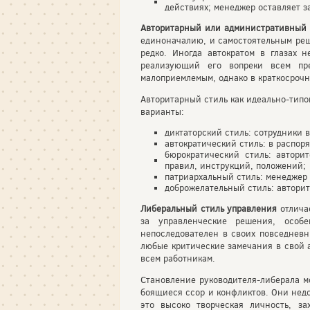
действиях; менеджер оставляет за
Авторитарный или административный 
единоначалию, и самостоятельным реш
редко. Иногда автократом в глазах 
реализующий его вопреки всем пре
малоприемлемым, однако в краткосроч
Авторитарный стиль как идеально-тип
варианты:
диктаторский стиль: сотрудники
автократический стиль: в распо
бюрократический стиль: автори
правил, инструкций, положений;
патриархальный стиль: менеджер 
доброжелательный стиль: авторит
Либеральный стиль управления
отлича
за управленческие решения, особ
непоследователен в своих повседневн
любые критические замечания в свой а
всем работникам.
Становление руководителя-либерала м
боящиеся ссор и конфликтов. Они недо
это высоко творческая личность, з