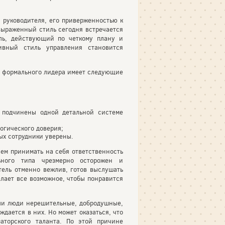
 руководителя, его приверженностью к
выраженный стиль сегодня встречается
ель, действующий по четкому плану и
ивный стиль управления становится
и формального лидера имеет следующие
 подчинены одной детальной системе
огического доверия;
ых сотрудники уверены.
ем принимать на себя ответственность
ьного типа чрезмерно осторожен и
тель отменно вежлив, готов выслушать
елает все возможное, чтобы понравится
ели люди нерешительные, добродушные,
дается в них. Но может оказаться, что
аторского таланта. По этой причине