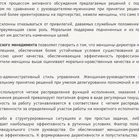
тся процессом активного обсуждения предлагаемых решений с п
ом по сравнению с руководителями-мужчинами при принятии решен
ий более ориентированы на партнерство, нежели женщины, что само по
клонны отказываться от привилегий, даваемых служебным положение
 преуменьшая свою роль. Моральная поддержка подчиненных и их п
ают им достигать намеченных целей.
ского менеджмента
позволяет говорить о том, что женщины-директора 
пешнее, обеспечивая более устойчивые условия существования д
око ценят качества, обеспечивающие эффективность профессион
дители-женщины выше оценивают морально-нравственные качества и к
-административный стиль управления. Женщинам-руководителям ха
иальному принятию решений при умелом делегировании полномочий и от
спользуется четкое распределение функций исполнения, оказание 
лнения решений превалирует поэтапная форма в виде регулярных текущ
ность за работу устанавливается в соответствии с четким распреде
ственности за определенный участок работы на конкретного исполните
ибо в структурированных ситуациях и при простых задачах, ли
 дает наибольшую эффективность в рутинных условиях. Фактор пола
ивидуального стиля руководства. Он обеспечивает женщинам-руко
ю эффективность. К формированию директивности и попустительства 