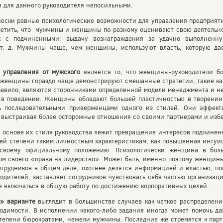
я для данного руководителя непосильными.
ески равные психологические возможности для управления предприят
етить, что мужчины и женщины по-разному оценивают свою деятельно
к с подчиненными: выдачу вознаграждения за удачно выполненну
 т. д. Мужчины чаще, чем женщины, используют власть, которую да
управления от мужского
является то, что женщины-руководители б
 женщины гораздо чаще демонстрируют смешанные стратегии, такие как
равило, являются сторонниками определенной модели менеджмента и н
 в поведении. Женщины обладают большей пластичностью в творении 
ь последовательными приверженцами одного из стилей. Они эффект
, выстраивая более осторожные отношения со своими партнерами и изб
 основе их стиля руководства лежит превращение интересов подчиненн
ей степени таким личностным характеристикам, как повышенная интуи
и своему официальному положению. Психологически женщина в бол
ом своего «права на лидерство». Может быть, именно поэтому женщин
отрудников в общем деле, охотнее делятся информацией и властью, п
дителей, заставляет сотрудников чувствовать себя частью организац
е включаться в общую работу по достижению корпоративных целей.
м» варианте
выглядит в большинстве случаев как четкое распределен
ходимости. В исполнении какого-либо задания иногда может помочь да
епени бюрократами, нежели мужчины. Последние же стремятся к парт