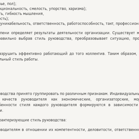
ье, пол);
циональность, смелость, упорство, харизма);
ь, гибкость мышления,
сть);
уникабельность, ответственность, работоспособность, такт, профессион
пени определяет результаты деятельности организации. Существует м
равильно выбрав стиль руководства, преобразовывает ситуацию, пр
азрушить эффективно работающий до того коллектив. Таким образом,
льный стиль работы.
оводства принято группировать по различным признакам. Индивидуальн
ачеств руководителя как экономические, организаторские, мор
бенности стиля каждого руководителя формируются в зависимост
и.
рактеризующие стиль руководства:
водителям в отношении их компетентности, деловитости, ответственно