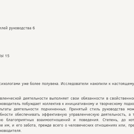
илей руководства 6
РЫ 15
психологами уже более полувека. Исследователи накопили к настоящем
вленческой деятельности выполняет свои обязанности в свойственном
уководитель побуждает коллектив к инициативному и творческому подх
ультаты деятельности подчиненных. Принятый стиль руководства мож
обности обеспечивать эффективную управленческую деятельность, а 
ию благоприятных взаимоотношений и поведения. Степень, до ко
е им, и его забота, прежде всего о человеческих отношениях или, пр
уководителя.