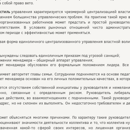
 собой право вето.
стиль
управления характеризуется чрезмерной централизацией власти
ением большинства управленческих проблем. На практике такой ярко 
неорганизованных работников может предстать и простой руководит
пятствиям. В условиях рыночных отношений чисто администрат
ном периоде с эффективностью может применяться.
овая форма единоличного централизованного управления властной вол
 вынуждены следовать единоличным приказам под угрозой санкций;
ряжении менеджера – обширный аппарат управления;
тет менеджера обусловлен его формальным положением лидера. Все
имеет авторитет главы семьи. Сотрудники подчиняются на основе педаг
ет менеджера основан на его личных положительных качествах, в котор
ется отсутствием собственной инициативы у руководителя и нежелани
енно, связанные с определенным риском. Руководитель либерал
ых действиях, во взаимоотношениях с подчиненными. Такой руководи
дрес, но не склонен их выполнять. Он недостаточно требователен и д
ожет объясняться многими причинами. По характеру такие руководит
оценивают значимости деятельности коллектива и то, что коллектив нуж
ахваченная какой-то сферой своих интересов, но лишенная организ