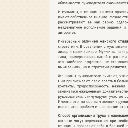
обязанности руководителя оказываютс
И мужчины, и женщины имеют практич
имеют собственное мнение. Можно отм
рассматривают ее как серию сдело
неадекватное исполнение задания и
авторитет.
Интересным
отличием женского стиля
стратегиям. В сравнении с мужчинами
лидер и хозяин-лидер. Мужчины, как п
типа, придерживаясь одной стратегии
что наиболее эффектно, не становяс
выживания», но и стратегии развития
Женщины-руководители считают, что в
Они приписывают свою власть в больш
контакты, трудоспособность, нежел
заниматься ежедневным доказательств
руководители, стимулируют участие с
Именно это, по оценкам женщин-руково
имеющихся проблем и в конечном итог
Способ организации труда в «женско
которые могут передаваться при необ
женщины проявляют себя в большей ст