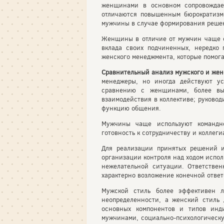
женщинами в основном сопровождае
отличаются повышенным бюрократизм
мужчины в случае формирования решен
Женщины в отличие от мужчин чаще с
вклада своих подчиненных, нередко
женского менеджмента, которые помог
Сравнительный анализ мужского и жен
менеджеры, но иногда действуют ус
сравнению с женщинами, более выс
взаимодействия в коллективе; руково
функцию общения.
Мужчины чаще используют командно
готовность к сотрудничеству и коллег
Для реализации принятых решений и
организации контроля над ходом испо
нежелательной ситуации. Ответствен
характерно возложение конечной ответ
Мужской стиль более эффективен л
неопределенности, а женский стиль
основных компонентов и типов инд
мужчинами, социально-психологическу