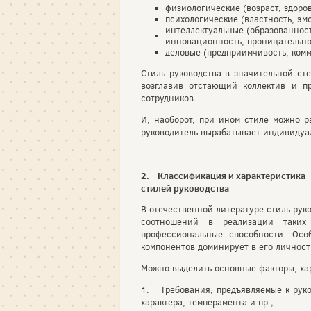
физиологические (возраст, здоров
психологические (властность, эмо
интеллектуальные (образованност
инновационность, проницательно
деловые (предприимчивость, комм
Стиль руководства в значительной сте
возглавив отстающий коллектив и п
сотрудников.
И, наоборот, при ином стиле можно р
руководитель вырабатывает индивидуа
2. Классификация и характеристика
стилей руководства
В отечественной литературе стиль рук
соотношений в реализации таких к
профессиональные способности. Осо
компонентов доминирует в его личност
Можно выделить основные факторы, ха
1. Требования, предъявляемые к руко
характера, темперамента и пр.;