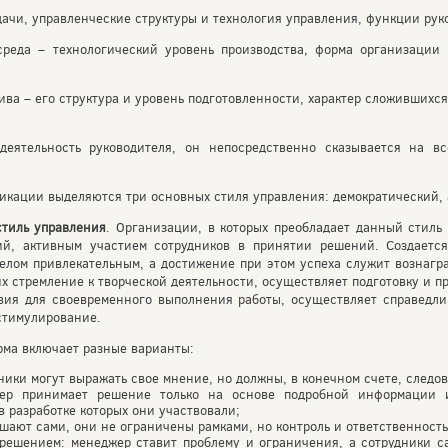
ачи, управленческие структуры и технология управления, функции рук
еда – технологический уровень производства, форма организации т
ва – его структура и уровень подготовленности, характер сложившихс
деятельность руководителя, он непосредственно сказывается на в
икации выделяются три основных стиля управления: демократический,
стиль управления
. Организации, в которых преобладает данный стиль 
ий, активным участием сотрудников в принятии решений. Создается
елом привлекательным, а достижение при этом успеха служит вознагр
их стремление к творческой деятельности, осуществляет подготовку и 
вия для своевременного выполнения работы, осуществляет справедли
стимулирование.
рма включает разные варианты:
ики могут выражать свое мнение, но должны, в конечном счете, следо
жер принимает решение только на основе подробной информации 
 разработке которых они участвовали;
шают сами, они не ограничены рамками, но контроль и ответственность
 решением: менеджер ставит проблему и ограничения, а сотрудники 