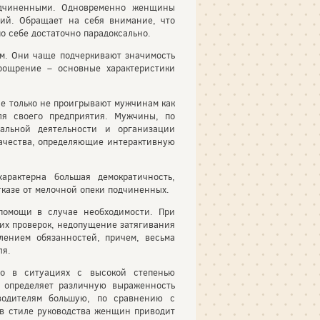
одчиненными. Одновременно женщины
ий. Обращает на себя внимание, что
 себе достаточно парадоксально.
м. Они чаще подчеркивают значимость
оощрение – основные характеристики
не только не проигрывают мужчинам как
ля своего предприятия. Мужчины, по
альной деятельности и организации
ачества, определяющие интерактивную
рактерна большая демократичность,
казе от мелочной опеки подчиненных.
помощи в случае необходимости. При
их проверок, недопущение затягивания
лением обязанностей, причем, весьма
ля.
бо в ситуациях с высокой степенью
 определяет различную выраженность
водителям большую, по сравнению с
в стиле руководства женщин приводит