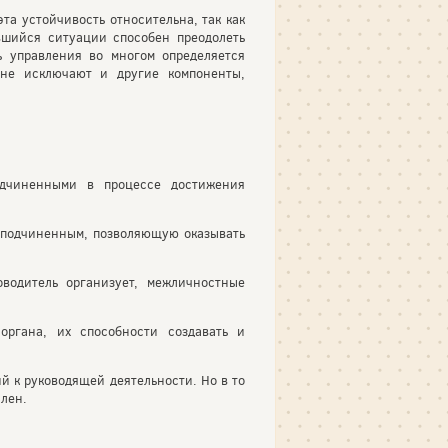
та устойчивость относительна, так как
вшийся ситуации способен преодолеть
ь управления во многом определяется
 не исключают и другие компоненты,
одчиненными в процессе достижения
к подчиненным, позволяющую оказывать
оводитель организует, межличностные
органа, их способности создавать и
й к руководящей деятельности. Но в то
лен.