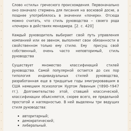
Слово «стиль» греческого происхождения. Первоначально
оно означало стержень для писания на восковой доске, а
позднее употреблялось в значении «почерк». Отсюда
можно считать, что стиль руководства – своего рода
«почерк» в действиях менеджера. [2. с. 420]
Каждый руководитель выбирает свой путь управления
компанией или ее звеном, выполняет свои обязанности в
свойственном только ему стилю. Ему присущ свой
собственный, очень часто неповторимый, стиль
руководства
Существует множество классификаций стилей
руководства. Самой популярной остается до сих пор
типология индивидуальных стилей руководства,
разработанная еще в тридцатые годы эмигрировавшим в
США немецким психологом Куртом Левиным (1890-1947
гг.). Долгожительство этой, ставшей классической,
классификации объясняется, скорее всего, ее предельной
простатой и наглядностью. В ней выделены три ведущих
стиля руководства:
авторитарный;
демократический;
либеральный.