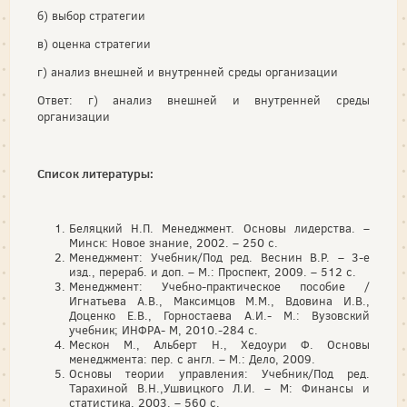
б) выбор стратегии
в) оценка стратегии
г) анализ внешней и внутренней среды организации
Ответ: г) анализ внешней и внутренней среды
организации
Список литературы:
Беляцкий Н.П. Менеджмент. Основы лидерства. –
Минск: Новое знание, 2002. – 250 с.
Менеджмент: Учебник/Под ред. Веснин В.Р. – 3-е
изд., перераб. и доп. – М.: Проспект, 2009. – 512 с.
Менеджмент: Учебно-практическое пособие /
Игнатьева А.В., Максимцов М.М., Вдовина И.В.,
Доценко Е.В., Горностаева А.И.- М.: Вузовский
учебник; ИНФРА- М, 2010.-284 с.
Мескон М., Альберт Н., Хедоури Ф. Основы
менеджмента: пер. с англ. – М.: Дело, 2009.
Основы теории управления: Учебник/Под ред.
Тарахиной В.Н.,Ушвицкого Л.И. – М: Финансы и
статистика, 2003. – 560 с.