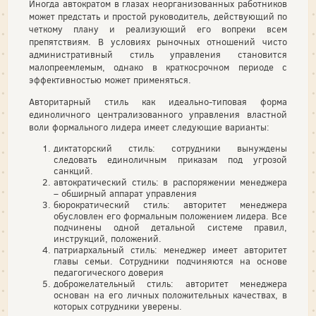
Иногда автократом в глазах неорганизованных работников
может предстать и простой руководитель, действующий по
четкому плану и реализующий его вопреки всем
препятствиям. В условиях рыночных отношений чисто
административный стиль управления становится
малопреемлемым, однако в краткосрочном периоде с
эффективностью может применяться.
Авторитарный стиль как идеально-типовая форма
единоличного централизованного управления властной
воли формального лидера имеет следующие варианты:
диктаторский стиль: сотрудники вынуждены
следовать единоличным приказам под угрозой
санкций.
автократический стиль: в распоряжении менеджера
– обширный аппарат управления
бюрократический стиль: авторитет менеджера
обусловлен его формальным положением лидера. Все
подчинены одной детальной системе правил,
инструкций, положений.
патриархальный стиль: менеджер имеет авторитет
главы семьи. Сотрудники подчиняются на основе
педагогического доверия
доброжелательный стиль: авторитет менеджера
основан на его личных положительных качествах, в
которых сотрудники уверены.