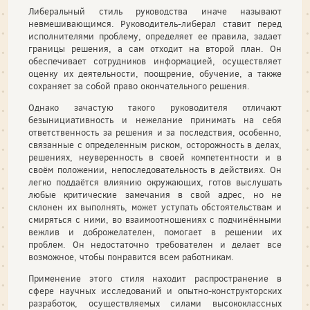
Либеральный стиль руководства иначе называют
невмешивающимся. Руководитель-либерал ставит перед
исполнителями проблему, определяет ее правила, задает
границы решения, а сам отходит на второй план. Он
обеспечивает сотрудников информацией, осуществляет
оценку их деятельности, поощрение, обучение, а также
сохраняет за собой право окончательного решения.
Однако зачастую такого руководителя отличают
безынициативность и нежелание принимать на себя
ответственность за решения и за последствия, особенно,
связанные с определенным риском, осторожность в делах,
решениях, неуверенность в своей компетентности и в
своём положении, непоследовательность в действиях. Он
легко поддаётся влиянию окружающих, готов выслушать
любые критические замечания в свой адрес, но не
склонен их выполнять, может уступать обстоятельствам и
смиряться с ними, во взаимоотношениях с подчинёнными
вежлив и доброжелателен, помогает в решении их
проблем. Он недостаточно требователен и делает все
возможное, чтобы понравится всем работникам.
Применение этого стиля находит распространение в
сфере научных исследований и опытно-конструкторских
разработок, осуществляемых силами высококласс­ных