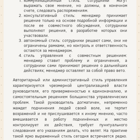
коммуникационный стиль: сотрудники могут
выражать свое мнение, но должны, в конечном
счете, следовать распоряжениям.
консультативный стиль: менеджер принимает
решение только на основе подробной информации и
после ее совместного обсуждения, сотрудники
выполняют решения, в разработке которых они
участвовали.
автономный стиль: сотрудники решают сами, они не
ограничены рамками, но контроль и ответственность
остаются за менеджером.
стиль управления с совместным решением:
менеджер ставит проблему и ограничения, а
сотрудники сами принимают решение о дальнейших
действиях; менеджер оставляет за собой право вето.
Авторитарный или административный стиль управления
характеризуется чрезмерной централизацией власти
руководителя, его приверженностью к единоначалию, и
самостоятельным решением большинства управленческих
проблем. Такой руководитель догматичен, непременно
жаждет подчинения людей своей воле, не терпит
возражений и не прислушивается к иному мнению, часто
вмешивается в работу подчинённых и жестко
контролирует их действия, требует пунктуального
следования его указаниям делать, что велят. На практике
такой ярко выраженный стиль сегодня встречается редко.