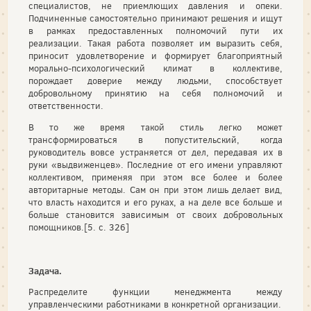
специалистов, не приемлющих давления и опеки.
Подчиненные самостоя­тельно принимают решения и ищут
в рамках предоставленных полномочий пути их
реализации. Такая работа позволяет им выразить себя,
приносит удовлетворение и формирует благоприятный
морально-психологический климат в коллективе,
порождает доверие между людьми, способствует
добровольному принятию на себя полномочий и
ответственности.
В то же время такой стиль легко может
трансформироваться в попустительский, когда
руководитель вовсе устраняется от дел, передавая их в
руки «выдвиженцев». Последние от его имени управ­ляют
коллективом, применяя при этом все более и более
авторитарные методы. Сам он при этом лишь делает вид,
что власть находится и его руках, а на деле все больше и
больше становится зависимым от своих добровольных
помощников.[5. с. 326]
Задача.
Распределите функции менеджмента между
управленческими работниками в конкретной организации.