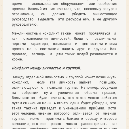
время использования оборудования или одобрение
проекта. Каждый из них считает, что, поскольку ресурсы
ограничены, он должен убедить вышестоящее
руководство выделить эти ресурсы ему, а не другому
руководителю.
Межличностный конфликт также может проявляться и
как столкновения личностей. Люди с различными
чертами характера, взглядами и ценностями иногда
просто не в состоянии ладить друг с другом. Как
правило, взгляды и цели таких людей различаются в
корне.
Конфликт между личностью и группой.
Между отдельной личностью и группой может возникнуть
конфликт, если эта личность займет позицию,
отличающуюся от позиций группы. Например, обсуждая
на собрании пути увеличения объема продаж,
большинство будет считать, что этого можно добиться
путем снижения цены. А кто-то один будет убежден, что
такая тактика приведёт к уменьшению прибыли. Хотя
этот человек, мнение которого отличается от мнения
группы, может принимать близко к сердцу интересы
компании, его все равно можно рассматривать как
источник конфликта, потому что он идет против мнения