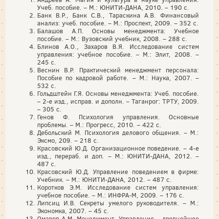
Учеб. пособие. – М.: ЮНИТИ-ДАНА, 2010. – 190 с.
Банк В.Р., Банк С.В., Тараскина А.В. Финансовый
анализ: учеб. пособие. – М.: Проспект, 2009. – 352 с.
Балашов А.П. Основы менеджмента: Учебное
пособие. – М.: Вузовский учебник, 2008. – 288 с.
Блинов А.О., Захаров В.Я. Исследование систем
управления: учебное пособие. – М.: Элит, 2008. –
245 с.
Веснин В.Р. Практический менеджмент персонала:
Пособие по кадровой работе. – М.: Наука, 2007. –
532 с.
Гольдштейн Г.Я. Основы менеджмента: Учеб. пособие.
– 2-е изд., исправ. и дополн. – Таганрог: ТРТУ, 2009.
– 305 с.
Генов Ф. Психология управления. Основные
проблемы. – М.: Прогресс, 2010. – 422 с.
Дебольский М. Психология делового общения. – М.:
Эксмо, 209. – 218 с.
Красовский Ю.Д. Организационное поведение. – 4-е
изд., перераб. и доп. – М.: ЮНИТИ-ДАНА, 2012. –
487 с.
Красовский Ю.Д. Управление поведением в фирме:
Учебник. – М.: ЮНИТИ-ДАНА, 2012. – 487 с.
Коротков Э.М. Исследование систем управления:
учебное пособие. – М.: ИНФРА-М, 2009. – 176 с.
Липсиц И.В. Секреты умелого руководителя. – М.:
Экономка, 2007. – 45 с.
Омаров А.М. Менеджмент. Управление – древнейшее