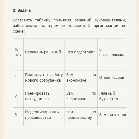
3. Задача
Составить таблицу принятия решений руководителями,
работниками на примере конкретной организации по
схеме:
№
С кем
Перечень решений
Кто подготовил
п/п
согласовывалось
Принять на работу
Зам. по
1
Отдел кадров
нового сотрудника
экономике
Премировать
Зам. по
Главный
2
сотрудников
экономике
бухгалтер
Модернизировать
зам. по
3
Зам. по экономике
производство
производству