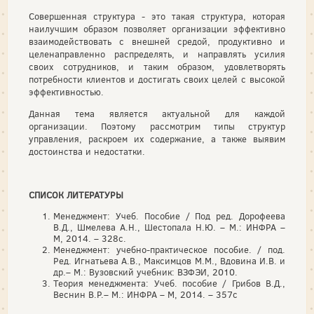
Совершенная структура - это такая структура, которая
наилучшим образом позволяет организации эффективно
взаимодействовать с внешней средой, продуктивно и
целенаправленно распределять, и направлять усилия
своих сотрудников, и таким образом, удовлетворять
потребности клиентов и достигать своих целей с высокой
эффективностью.
Данная тема является актуальной для каждой
организации. Поэтому рассмотрим типы структур
управления, раскроем их содержание, а также выявим
достоинства и недостатки.
СПИСОК ЛИТЕРАТУРЫ
Менеджмент: Учеб. Пособие / Под ред. Дорофеева
В.Д., Шмелева А.Н., Шестопала Н.Ю. – М.: ИНФРА –
М, 2014. – 328с.
Менеджмент: учебно-практическое пособие. / под.
Ред. Игнатьева А.В., Максимцов М.М., Вдовина И.В. и
др.– М.: Вузовский учебник: ВЗФЭИ, 2010.
Теория менеджмента: Учеб. пособие / Грибов В.Д.,
Веснин В.Р.– М.: ИНФРА – М, 2014. – 357с