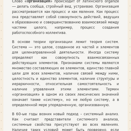
Слово «
организация
» происходит от латинского organize
— де­лать сообща, стройный вид, устраиваю. Организация
рассматрива­ется как процесс и как явление. Как процесс
она представляет собой совокупность действий, ведущих
к образованию и совер­шенствованию взаимосвязей между
частями целого, например, процесс создания
работоспособного коллектива.
В основе теории организации лежит теория систем.
Система — это целое, созданное из частей и элементов
для целенаправлен­ной деятельности. Иногда систему
определяют как совокупность взаимосвязанных
действующих элементов. Признаками системы яв­ляются
множество составляющих ее элементов, единство главной
цели для всех элементов, наличие связей между ними,
целостность и единство элементов, наличие структуры и
иерархичности, отно­сительная самостоятельность и
наличие управления этими эле­ментами. Термин
«организация» в одном из своих лексических значений
означает также «систему», но не любую систему, а в
определенной мере упорядоченную, организованную.
В 60-ые годы возник новый подход - системный анализ.
Как считают представители системного анализа,
системные свойства присутствуют во всех явлениях.
Наличие таких условий может быть проверено, если