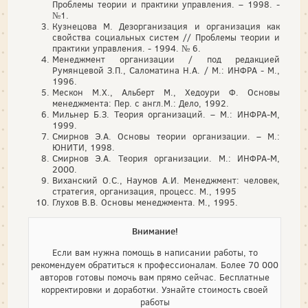
Проблемы теории и практики управления. – 1998. -
№1.
Кузнецова М. Дезорганизация и организация как
свойства социальных систем // Проблемы теории и
практики управления. - 1994. № 6.
Менеджмент организации / под редакцией
Румянцевой З.П., Саломатина Н.А. / М.: ИНФРА - М.,
1996.
Мескон М.Х., Альберт М., Хедоури Ф. Основы
менеджмента: Пер. с англ.М.: Дело, 1992.
Мильнер Б.З. Теория организаций. – М.: ИНФРА-М,
1999.
Смирнов Э.А. Основы теории организации. – М.:
ЮНИТИ, 1998.
Смирнов Э.А. Теория организации. М.: ИНФРА-М,
2000.
Виханский О.С., Наумов А.И. Менеджмент: человек,
стратегия, организация, процесс. М., 1995
Глухов В.В. Основы менеджмента. М., 1995.
Внимание!
Если вам нужна помощь в написании работы, то
рекомендуем обратиться к профессионалам. Более 70 000
авторов готовы помочь вам прямо сейчас. Бесплатные
корректировки и доработки. Узнайте стоимость своей
работы