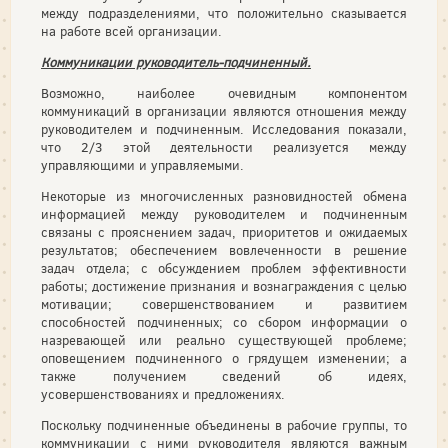
между подразделениями, что положительно сказывается
на работе всей организации.
Коммуникации руководитель-подчиненный.
Возможно, наиболее очевидным компонентом
коммуникаций в организации являются отношения между
руководителем и подчиненным. Исследования показали,
что 2/3 этой деятельности реализуется между
управляющими и управляемыми.
Некоторые из многочисленных разновидностей обмена
информацией между ру­ководителем и подчиненным
связаны с прояснением задач, приоритетов и ожидае­мых
результатов; обеспечением вовлеченности в решение
задач отдела; с обсуждением проблем эффективности
работы; достижение признания и вознаграж­дения с целью
мотивации; совершенствованием и развитием
способностей подчинен­ных; со сбором информации о
назревающей или реально существующей проблеме;
оповещением подчиненного о грядущем изменении; а
также получением сведений об идеях,
усовершенствованиях и предложениях.
Поскольку подчиненные объединены в рабочие группы, то
коммуникации с ними руководителя являются важным