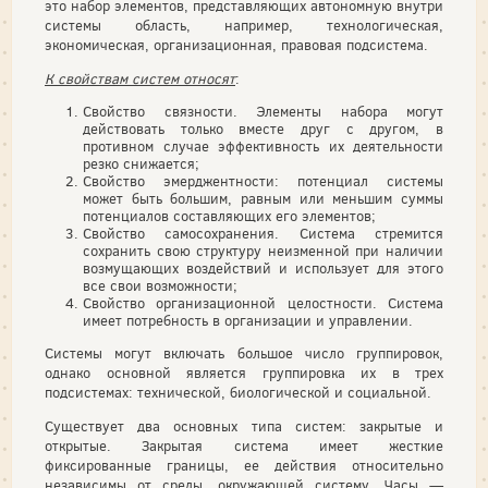
это набор элементов, представляющих автономную внутри
системы область, например, технологическая,
экономическая, организаци­онная, правовая подсистема.
К свойствам систем относят
:
Свойство связности. Элементы набора могут
действовать только вместе друг с другом, в
противном случае эффективность их дея­тельности
резко снижается;
Свойство эмерджентности: потенциал системы
может быть большим, равным или меньшим суммы
потенциалов составляю­щих его элементов;
Свойство самосохранения. Система стремится
сохранить свою структуру неизменной при наличии
возмущающих воздействий и использует для этого
все свои возможности;
Свойство организационной целостности. Система
имеет по­требность в организации и управлении.
Системы могут включать большое число группировок,
однако основной является группировка их в трех
подсистемах: техничес­кой, биологической и социальной.
Существует два основных типа систем: закрытые и
открытые. Закрытая система имеет жесткие
фиксированные границы, ее действия относительно
независимы от среды, окружающей систему. Часы —