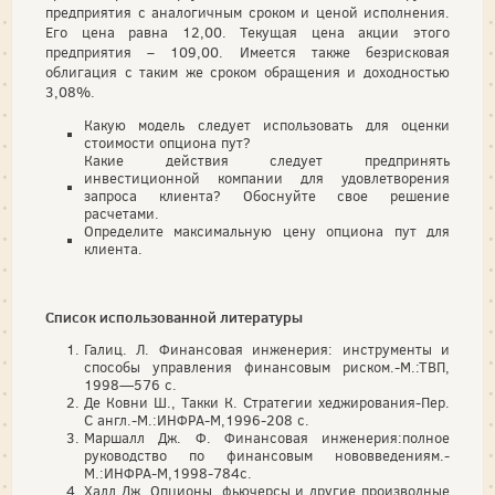
предприятия с аналогичным сроком и ценой исполнения.
Его цена равна 12,00. Текущая цена акции этого
предприятия – 109,00. Имеется также безрисковая
облигация с таким же сроком обращения и доходностью
3,08%.
Какую модель следует использовать для оценки
стоимости опциона пут?
Какие действия следует предпринять
инвестиционной компании для удовлетворения
запроса клиента? Обоснуйте свое решение
расчетами.
Определите максимальную цену опциона пут для
клиента.
Список использованной литературы
Галиц. Л. Финансовая инженерия: инструменты и
способы управления финансовым риском.-М.:ТВП,
1998—576 с.
Де Ковни Ш., Такки К. Стратегии хеджирования-Пер.
С англ.-М.:ИНФРА-М,1996-208 с.
Маршалл Дж. Ф. Финансовая инженерия:полное
руководство по финансовым нововведениям.-
М.:ИНФРА-М,1998-784с.
Халл Дж. Опционы, фьючерсы и другие производные