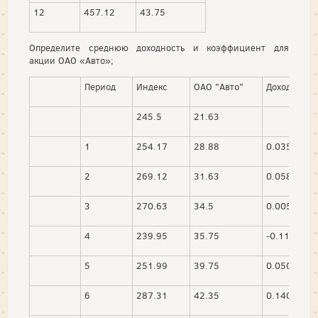
12
457.12
43.75
Определите среднюю доходность и коэффициент для
акции ОАО «Авто»;
Период
Индекс
ОАО "Авто"
Доходность 
245.5
21.63
1
254.17
28.88
0.0353
2
269.12
31.63
0.0588
3
270.63
34.5
0.0056
4
239.95
35.75
-0.1134
5
251.99
39.75
0.0502
6
287.31
42.35
0.1402