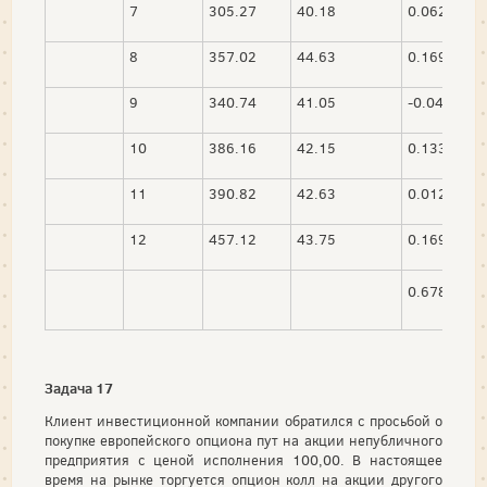
7
305.27
40.18
0.0625
8
357.02
44.63
0.1695
9
340.74
41.05
-0.0456
10
386.16
42.15
0.1333
11
390.82
42.63
0.0121
12
457.12
43.75
0.1696
0.6782
Задача 17
Клиент инвестиционной компании обратился с просьбой о
покупке европейского опциона пут на акции непубличного
предприятия с ценой исполнения 100,00. В настоящее
время на рынке торгуется опцион колл на акции другого