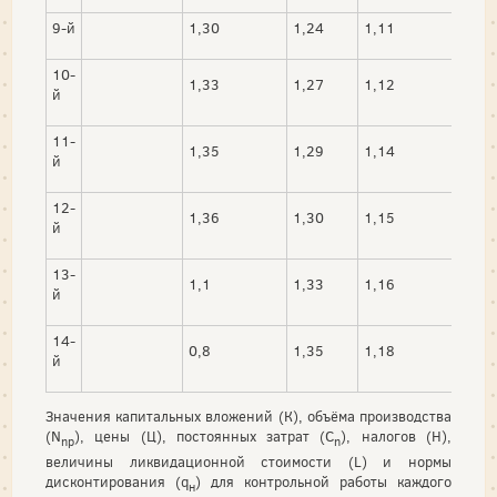
9-й
1,30
1,24
1,11
1,1
10-
1,33
1,27
1,12
1,2
й
11-
1,35
1,29
1,14
1,2
й
12-
1,36
1,30
1,15
1,2
й
13-
1,1
1,33
1,16
1,2
й
14-
0,8
1,35
1,18
1,3
й
Значения капитальных вложений (К), объёма производства
(N
), цены (Ц), постоянных затрат (C
), налогов (Н),
np
n
величины ликвидационной стоимости (L) и нормы
дисконтирования (q
) для контрольной работы каждого
н