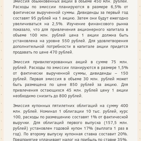
Эмиссия обыкновенных акций в объеме 450 млн. рублей.
Расходы по эмиссии планируются в размере 6,5% от
фактически вырученной суммы. Дивиденды за первый год
составят 95 рублей на 1 акцию. Затем они будут ежегодно
увеличиваться на 2,5%. Изучение финансового рынка
показало, что для привлечения акционерного капитала в
объеме 100 млн. рублей цена 1 акции должна быть
установлена на уровне 550 рублей. Для удовлетворения
дополнительной потребности в капитале акции придется
продавать по цене 470 рублей.
Эмиссия привилегированных акций в сумме 75 млн.
рублей. Расходы по эмиссии планируются в размере 1,5%
от фактически вырученной суммы, дивиденды – 150
рублей. Первая эмиссия в объеме 30 млн. рублей может
быть размещена по цене 850 рублей за акцию. Для
привлечения остающихся 45 млн. рублей цену 1 акции
необходимо снизить до 800 рублей.
Эмиссия купонных пятилетних облигаций на сумму 400
млн. рублей. Номинал 1 облигации 10 тыс. рублей, курс
100, расходы по размещению составят 1% от фактической
выручки. Для облигаций первого выпуска (157,5 млн.
рублей) установлен годовой купон 17% (выплата 1 раз в
год). По второму выпуску купонная ставка составит 20%.
Предприятие уплачивает налог на прибыль по ставке 35%.