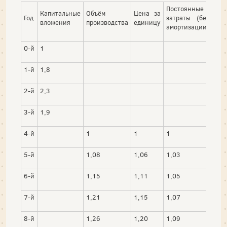
Постоянные
Капитальные
Объём
Цена за
Пер
Год
затраты (без
вложения
производства
единицу
зат
амортизации)
0-й
1
1-й
1,8
2-й
2,3
3-й
1,9
4-й
1
1
1
1
5-й
1,08
1,06
1,03
1,0
6-й
1,15
1,11
1,05
1,0
7-й
1,21
1,15
1,07
1,1
8-й
1,26
1,20
1,09
1,1