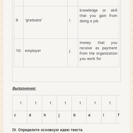
knowledge or skill
that you gain from
9.
‘graduate’
i.
doing a job
money that you
receive as payment
10.
employer
j.
from the organization
you work for
Выполнение:
c
d
h
j
b
a
i
f
IV. Определите основную идею текста.