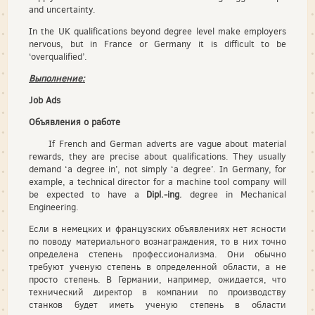
and uncertainty.
In the UK qualifications beyond degree level make employers
nervous, but in France or Germany it is difficult to be
‘overqualified’.
Выполнение
:
Job Ads
Объявления
о
работе
If French and German adverts are vague about material
rewards, they are precise about qualifications. They usually
demand ‘a degree in’, not simply ‘a degree’. In Germany, for
example, a technical director for a machine tool company will
be expected to have a
Dipl.-ing
.
degree in Mechanical
Engineering.
Если в немецких и французских объявлениях нет ясности
по поводу материального вознаграждения, то в них точно
определена степень профессионализма. Они обычно
требуют ученую степень в определенной области, а не
просто степень. В Германии, например, ожидается, что
технический директор в компании по производству
станков будет иметь ученую степень в области