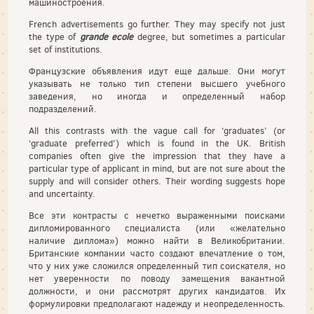
машиностроения.
French advertisements go further. They may specify not just
the type of
grande ecole
degree, but sometimes a particular
set of institutions.
Французские объявления идут еще дальше. Они могут
указывать не только тип степени высшего учебного
заведения, но иногда и определенный набор
подразделений.
All this contrasts with the vague call for ‘graduates’ (or
‘graduate preferred’) which is found in the UK. British
companies often give the impression that they have a
particular type of applicant in mind, but are not sure about the
supply and will consider others. Their wording suggests hope
and uncertainty.
Все эти контрасты с нечетко выраженными поисками
дипломированного специалиста (или «желательно
наличие диплома») можно найти в Великобритании.
Британские компании часто создают впечатление о том,
что у них уже сложился определенный тип соискателя, но
нет уверенности по поводу замещения вакантной
должности, и они рассмотрят других кандидатов. Их
формулировки предполагают надежду и неопределенность.