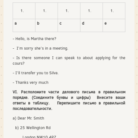
a
b
c
d
e
- Hello, is Martha there?
- I’m sorry she’s in a meeting.
- Is there someone I can speak to about applying for the
cours?
- I’ll transfer you to Silva.
- Thanks very much
VI. Расположите части делового письма в правильном
порядке. (Соедините буквы и цифры)
Внесите ваши
ответы в таблицу. Перепишите письмо в правильной
последовательности.
a) Dear Mr. Smith
b) 25 Wellington Rd
London NW10 4PZ