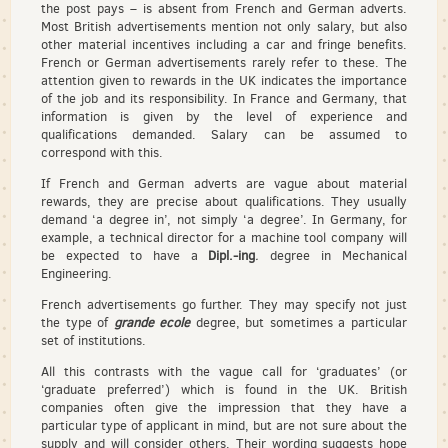
the post pays – is absent from French and German adverts.
Most British advertisements mention not only salary, but also
other material incentives including a car and fringe benefits.
French or German advertisements rarely refer to these. The
attention given to rewards in the UK indicates the importance
of the job and its responsibility. In France and Germany, that
information is given by the level of experience and
qualifications demanded. Salary can be assumed to
correspond with this.
If French and German adverts are vague about material
rewards, they are precise about qualifications. They usually
demand ‘a degree in’, not simply ‘a degree’. In Germany, for
example, a technical director for a machine tool company will
be expected to have a
Dipl.-ing
.
degree in Mechanical
Engineering.
French advertisements go further. They may specify not just
the type of
grande ecole
degree, but sometimes a particular
set of institutions.
All this contrasts with the vague call for ‘graduates’ (or
‘graduate preferred’) which is found in the UK. British
companies often give the impression that they have a
particular type of applicant in mind, but are not sure about the
supply and will consider others. Their wording suggests hope