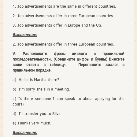
1. Job advertisements are the same in different countries.
2. Job advertisements differ in three European countries.
3. Job advertisements differ in Europe and the US.
Выполнение
:
2. Job advertisements differ in three European countries.
V. Расположите фразы диалога в правильной
последовательности. (Соедините цифры и буквы)
Внесите
ваши ответы в таблицу. Перепишите диалог в
правильном порядке.
a) Hello, is Martha there?
b) I’m sorry she’s in a meeting.
c) Is there someone I can speak to about applying for the
cours?
d) I’ll transfer you to Silva.
e) Thanks very much.
Выполнение
: