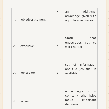
an additional
a.
advantage given with
1.
job advertisement
a job besides wages
Smth that
encourages you to
2.
executive
b.
work harder
set of information
about a job that is
3.
job seeker
c.
available
a manager in a
company who helps
make important
4.
salary
d.
decisions