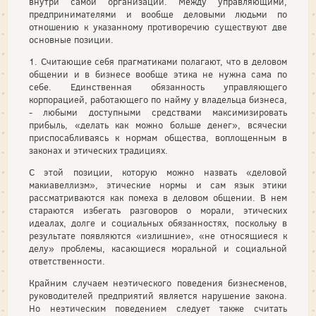
внутри самой организации. Между управляющими,
предпринимателями и вообще деловыми людьми по
отношению к указанному противоречию существуют две
основные позиции.
1. Считающие себя прагматиками полагают, что в деловом
общении и в бизнесе вообще этика не нужна сама по
себе. Единственная обязанность управляющего
корпорацией, работающего по найму у владельца бизнеса,
- любыми доступными средствами максимизировать
прибыль, «делать как можно больше денег», всячески
приспосабливаясь к нормам общества, воплощенным в
законах и этических традициях.
С этой позиции, которую можно назвать «деловой
макиавеллизм», этические нормы и сам язык этики
рассматриваются как помеха в деловом общении. В нем
стараются избегать разговоров о морали, этических
идеалах, долге и социальных обязанностях, поскольку в
результате появляются «излишние», «не относящиеся к
делу» проблемы, касающиеся моральной и социальной
ответственности.
Крайним случаем неэтического поведения бизнесменов,
руководителей предприятий является нарушение закона.
Но неэтическим поведением следует также считать