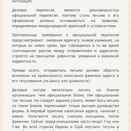
интонация.
Деловая переписка является разновидностью
официальной переписки, поэтому стиль письма и его
оформление должны основываться на правилах,
определяемых международной практикой и условностями.
Протокольные требования к официальной переписке
предусматривают: оказание адресату знаков уважения, на
которые он имеет право, при соблюдении в то же время
соотношения рангов между отправителем и адресатом,
строятся на принципах равенства, уважения и взаимной
корректности.
Прежде всего, отправитель письма должен обратить
внимание на правильность написания фамилии адреса и
его титулования (по рангу или должности).
Деловые письма желательно писать на бланке
организации. Чем официальнее бланк, тем официальнее
тон письма. Но следует заранее узнать, может быть письмо
на таком бланке подписывает только высшее руководство
фирмы. В мировой практике написания адреса, начиная с
имени. Полагается писать сначала инициалы, потом
фамилию. Сейчас перед инициалами часто пишут Г-ну или
Г-же. Во всех странах Европы и США опускать титулы в