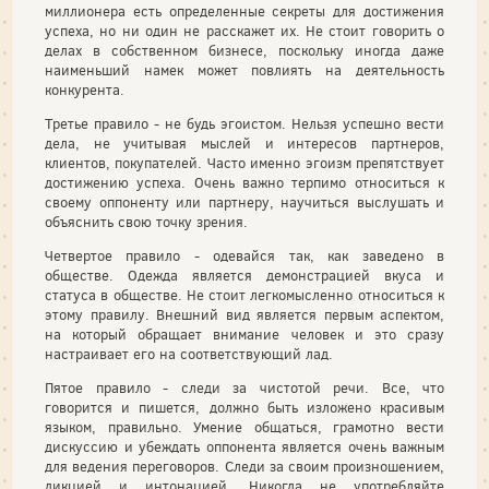
миллионера есть определенные секреты для достижения
успеха, но ни один не расскажет их. Не стоит говорить о
делах в собственном бизнесе, поскольку иногда даже
наименьший намек может повлиять на деятельность
конкурента.
Третье правило - не будь эгоистом. Нельзя успешно вести
дела, не учитывая мыслей и интересов партнеров,
клиентов, покупателей. Часто именно эгоизм препятствует
достижению успеха. Очень важно терпимо относиться к
своему оппоненту или партнеру, научиться выслушать и
объяснить свою точку зрения.
Четвертое правило - одевайся так, как заведено в
обществе. Одежда является демонстрацией вкуса и
статуса в обществе. Не стоит легкомысленно относиться к
этому правилу. Внешний вид является первым аспектом,
на который обращает внимание человек и это сразу
настраивает его на соответствующий лад.
Пятое правило - следи за чистотой речи. Все, что
говорится и пишется, должно быть изложено красивым
языком, правильно. Умение общаться, грамотно вести
дискуссию и убеждать оппонента является очень важным
для ведения переговоров. Следи за своим произношением,
дикцией и интонацией. Никогда не употребляйте