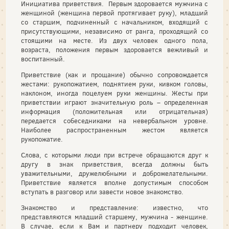
Инициатива приветствия. Первым здоровается мужчина с
женщиной (женщина первой протягивает руку), младший
со старшим, подчиненный с начальником, входящий с
присутствующими, независимо от ранга, проходящий со
стоящими на месте. Из двух человек одного пола,
возраста, положения первым здоровается вежливый и
воспитанный.
Приветствие (как и прощание) обычно сопровождается
жестами: рукопожатием, поднятием руки, кивком головы,
наклоном, иногда поцелуем руки женщины. Жесты при
приветствии играют значительную роль – определенная
информация (положительная или отрицательная)
передается собеседниками на невербальном уровне.
Наиболее распространенным жестом является
рукопожатие.
Слова, с которыми люди при встрече обращаются друг к
другу в знак приветствия, всегда должны быть
уважительными, дружелюбными и доброжелательными.
Приветствие является вполне допустимым способом
вступать в разговор или завести новое знакомство.
Знакомство и представление: известно, что
представляются младший старшему, мужчина - женщине.
В случае, если к Вам и партнеру подходит человек,