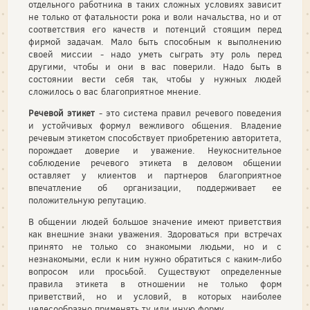
отдельного работника в таких сложных условиях зависит
не только от фатальности рока и воли начальства, но и от
соответствия его качеств и потенций стоящим перед
фирмой задачам. Мало быть способным к выполнению
своей миссии - надо уметь сыграть эту роль перед
другими, чтобы и они в вас поверили. Надо быть в
состоянии вести себя так, чтобы у нужных людей
сложилось о вас благоприятное мнение.
Речевой этикет
- это система правил речевого поведения
и устойчивых формул вежливого общения. Владение
речевым этикетом способствует приобретению авторитета,
порождает доверие и уважение. Неукоснительное
соблюдение речевого этикета в деловом общении
оставляет у клиентов и партнеров благоприятное
впечатление об организации, поддерживает ее
положительную репутацию.
В общении людей большое значение имеют приветствия
как внешние знаки уважения. Здороваться при встречах
принято не только со знакомыми людьми, но и с
незнакомыми, если к ним нужно обратиться с каким-либо
вопросом или просьбой. Существуют определенные
правила этикета в отношении не только форм
приветствий, но и условий, в которых наиболее
целесообразно применять ту или иную форму.