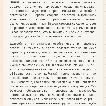
Этикет
- явление историческое. Правила этикета,
выраженные в конкретных формах поведения, указывают,
на единство двух его сторон: морально-этической и
эстетической. Первая сторона является выражением
нравственной нормы: предупредительной заботы,
уважения, защиты и т.п. Вторая сторона свидетельствует
о красоте и изяществе форм поведения. С самых первых
шагов человечество, чтобы выжить в борьбе с суровой
природой, должно было объединить свои усилия.
Деловой этикет занимает особое место в искусстве
поведения. Учитель в сфере деловых отношений Дейл
Карнеги утверждал, что успех человека в финансовых
делах на пятнадцать процентов зависит от его
профессиональных знаний и на восемьдесят пять - от его
умения общаться с людьми. В самом деле, любой бизнес -
это скоординированные действия множества людей, и
эффективность этих действий прямо зависит от их
способности налаживать отношения друг с другом.
Общеизвестно, что движущей силой экономики являются
потребности общества и производства и конкуренция. Эти
факторы обуславливают непрерывную перестройку
национальных экономик и мировой экономики в целом,
сопровождающуюся исчезновением отдельных фирм и
даже отраслей и возникновением других. При этом судьба