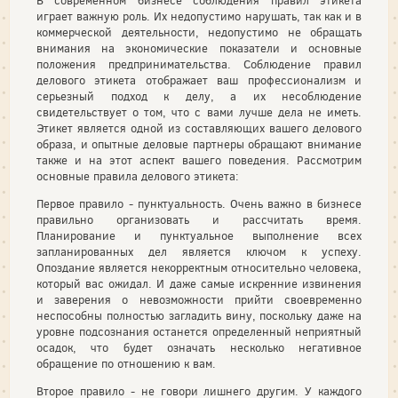
В современном бизнесе соблюдения правил этикета
играет важную роль. Их недопустимо нарушать, так как и в
коммерческой деятельности, недопустимо не обращать
внимания на экономические показатели и основные
положения предпринимательства. Соблюдение правил
делового этикета отображает ваш профессионализм и
серьезный подход к делу, а их несоблюдение
свидетельствует о том, что с вами лучше дела не иметь.
Этикет является одной из составляющих вашего делового
образа, и опытные деловые партнеры обращают внимание
также и на этот аспект вашего поведения. Рассмотрим
основные правила делового этикета:
Первое правило - пунктуальность. Очень важно в бизнесе
правильно организовать и рассчитать время.
Планирование и пунктуальное выполнение всех
запланированных дел является ключом к успеху.
Опоздание является некорректным относительно человека,
который вас ожидал. И даже самые искренние извинения
и заверения о невозможности прийти своевременно
неспособны полностью загладить вину, поскольку даже на
уровне подсознания останется определенный неприятный
осадок, что будет означать несколько негативное
обращение по отношению к вам.
Второе правило - не говори лишнего другим. У каждого