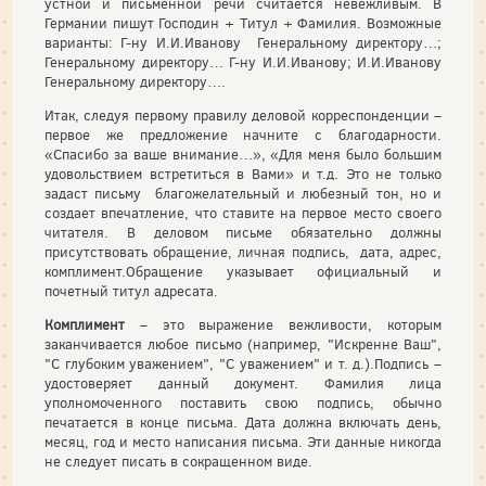
устной и письменной речи считается невежливым. В
Германии пишут Господин + Титул + Фамилия. Возможные
варианты: Г-ну И.И.Иванову Генеральному директору…;
Генеральному директору… Г-ну И.И.Иванову; И.И.Иванову
Генеральному директору….
Итак, следуя первому правилу деловой корреспонденции –
первое же предложение начните с благодарности.
«Спасибо за ваше внимание…», «Для меня было большим
удовольствием встретиться в Вами» и т.д. Это не только
задаст письму благожелательный и любезный тон, но и
создает впечатление, что ставите на первое место своего
читателя. В деловом письме обязательно должны
присутствовать обращение, личная подпись, дата, адрес,
комплимент.Обращение указывает официальный и
почетный титул адресата.
Комплимент
– это выражение вежливости, которым
заканчивается любое письмо (например, "Искренне Ваш",
"С глубоким уважением", "С уважением" и т. д.).Подпись –
удостоверяет данный документ. Фамилия лица
уполномоченного поставить свою подпись, обычно
печатается в конце письма. Дата должна включать день,
месяц, год и место написания письма. Эти данные никогда
не следует писать в сокращенном виде.