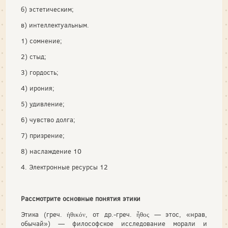
б) эстетическим;
в) интеллектуальным.
1) сомнение;
2) стыд;
3) гордость;
4) ирония;
5) удивление;
6) чувство долга;
7) призрение;
8) наслаждение 10
4. Электронные ресурсы 12
Рассмотрите основные понятия этики
Этика (греч. ἠθικόν, от др.-греч. ἦθος — этос, «нрав,
обычай») — философское исследование морали и