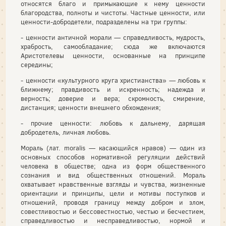
относятся благо и примыкающие к нему ценности
благородства, полноты и чистоты. Частные ценности, или
ценности-добродетели, подразделены на три группы:
- ценности античной морали — справедливость, мудрость,
храбрость, самообладание; сюда же включаются
Аристотелевы ценности, основанные на принципе
середины;
- ценности «культурного круга христианства» — любовь к
ближнему; правдивость и искренность; надежда и
верность; доверие и вера; скромность, смирение,
дистанция; ценности внешнего обхождения;
- прочие ценности: любовь к дальнему, дарящая
добродетель, личная любовь.
Мораль (лат. moralis — касающийся нравов) — один из
основных способов нормативной регуляции действий
человека в обществе; одна из форм общественного
сознания и вид общественных отношений. Мораль
охватывает нравственные взгляды и чувства, жизненные
ориентации и принципы, цели и мотивы поступков и
отношений, проводя границу между добром и злом,
совестливостью и бессовестностью, честью и бесчестием,
справедливостью и несправедливостью, нормой и