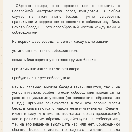
Образно говоря, этот процесс можно сравнить с
настройкой ин­струментов перед концертом. В любом
случае на этом этапе беседы нужно выработать
правильное и корректное отношение к собесед­нику. Ведь
начало беседы — это своеобразный мостик между нами и
собеседником.
На первой фазе беседы ставятся следующие задачи:
установить контакт с собеседником;
создать благоприятную атмосферу для беседы;
привлечь внимание к теме разговора;
пробудить интерес собеседника.
Как ни странно, многие беседы заканчиваются, так и не
успев начаться, особенно если собеседники находятся на
разных социаль­ных уровнях (по положению, образованию
и т.д.). Причина заклю­чается в том, что первые фразы
беседы оказываются слишком не­значительными. Следует
иметь в виду, что именно несколько пер­вых предложений
часто решающим образом воздействуют на собе­седника,
т.е. на его решение выслушать нас или нет. Собеседники
обычно более внимательно слушают именно начало