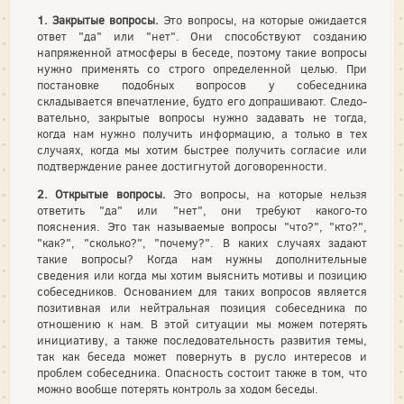
1. Закрытые вопросы.
Это вопросы, на которые ожидается
ответ "да" или "нет". Они способствуют созданию
напряженной атмо­сферы в беседе, поэтому такие вопросы
нужно применять со строго определенной целью. При
постановке подобных вопросов у собе­седника
складывается впечатление, будто его допрашивают. Следо­
вательно, закрытые вопросы нужно задавать не тогда,
когда нам нуж­но получить информацию, а только в тех
случаях, когда мы хотим быстрее получить согласие или
подтверждение ранее достигнутой договоренности.
2. Открытые вопросы.
Это вопросы, на которые нельзя
ответить "да" или "нет", они требуют какого-то
пояснения. Это так называе­мые вопросы "что?", "кто?",
"как?", "сколько?", "почему?". В ка­ких случаях задают
такие вопросы? Когда нам нужны дополнитель­ные
сведения или когда мы хотим выяснить мотивы и позицию
со­беседников. Основанием для таких вопросов является
позитивная или нейтральная позиция собеседника по
отношению к нам. В этой ситуации мы можем потерять
инициативу, а также последователь­ность развития темы,
так как беседа может повернуть в русло инте­ресов и
проблем собеседника. Опасность состоит также в том, что
можно вообще потерять контроль за ходом беседы.