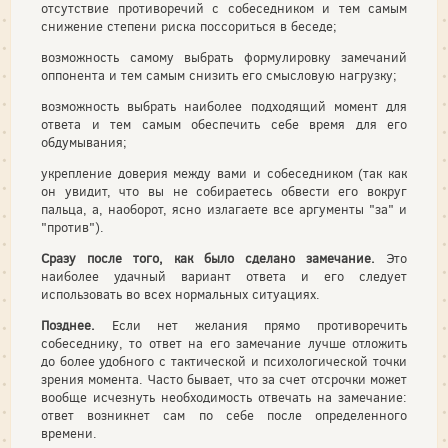
отсутствие противоречий с собеседником и тем самым
снижение степени риска поссориться в беседе;
возможность самому выбрать формулировку замечаний
оппонента и тем самым снизить его смысловую нагрузку;
возможность выбрать наиболее подходящий момент для
ответа и тем самым обеспечить себе время для его
обдумывания;
укрепление доверия между вами и собеседником (так как
он уви­дит, что вы не собираетесь обвести его вокруг
пальца, а, наоборот, ясно излагаете все аргументы "за" и
"против").
Сразу после того, как было сделано замечание.
Это
наиболее удач­ный вариант ответа и его следует
использовать во всех нормальных ситуациях.
Позднее.
Если нет желания прямо противоречить
собеседнику, то ответ на его замечание лучше отложить
до более удобного с так­тической и психологической точки
зрения момента. Часто бывает, что за счет отсрочки может
вообще исчезнуть необходимость отве­чать на замечание:
ответ возникнет сам по себе после определенно­го
времени.