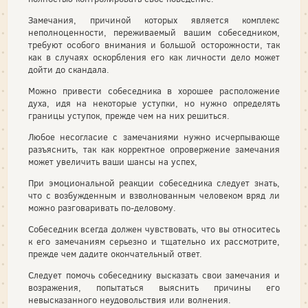
Замечания, причиной которых является комплекс
неполноцен­ности, переживаемый вашим собеседником,
требуют особого вни­мания и большой осторожности, так
как в случаях оскорбления его как личности дело может
дойти до скандала.
Можно привести собеседника в хорошее расположение
духа, идя на некоторые уступки, но нужно определять
границы уступок, прежде чем на них решиться.
Любое несогласие с замечаниями нужно исчерпывающе
разъяс­нить, так как корректное опровержение замечания
может увеличить ваши шансы на успех,
При эмоциональной реакции собеседника следует знать,
что с возбужденным и взволнованным человеком вряд ли
можно разгова­ривать по-деловому.
Собеседник всегда должен чувствовать, что вы относитесь
к его замечаниям серьезно и тщательно их рассмотрите,
прежде чем дади­те окончательный ответ.
Следует помочь собеседнику высказать свои замечания и
возра­жения, попытаться выяснить причины его
невысказанного неудо­вольствия или волнения.