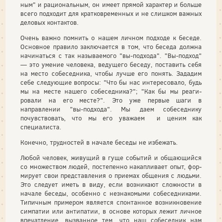
ным" и рациональным, он имеет прямой характер и больше
всего подходит для кратковременных и не слишком важных
деловых кон­тактов.
Очень важно помнить о нашем личном подходе к беседе.
Основ­ное правило заключается в том, что беседа должна
начинаться с так называемого "вы-подхода". "Вы-подход"
— это умение человека, ведущего беседу, поставить себя
на место собеседника, чтобы лучше его понять. Зададим
себе следующие вопросы: "Что бы нас интере­совало, будь
мы на месте нашего собеседника?"; "Как бы мы реаги­
ровали на его месте?". Это уже первые шаги в
направлении "вы-подхода". Мы даем собеседнику
почувствовать, что мы его уважаем и ценим как
специалиста.
Конечно, трудностей в начале беседы не избежать.
Любой человек, живущий в гуще событий и общающийся
со множеством людей, постепенно накапливает опыт, фор­
мирует свои представления о приемах общения с людьми.
Это следует иметь в виду, если возникают сложности в
начале беседы, особенно с незнакомыми собеседниками.
Типич­ным примером является спонтанное возникновение
сим­патии или антипатии, в основе которых лежит личное
впе­чатление, вызванное тем, что наш собеседник нам