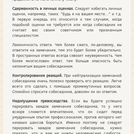
Сдержанность в личных оценках.
Следует избегать личных
оце­нок, например, таких: "Будь я на вашем месте..." и т.д.
В первую очередь это относится к тем случаям, когда
подобной оценки не требуется или когда собеседник не
считает вас своим советчиком или признанным
специалистом.
Лаконичность ответа. Чем более сжато, по-деловому, вы
ответите на замечания, тем это будет более убедительно.
В пространных отве­тах всегда сквозит неуверенность. Чем
более многословен ответ, тем больше опасность быть
непонятым вашим собеседником.
Контролирование реакций.
При нейтрализации замечаний
собе­седника очень полезно проверить его реакцию. Легче
всего это сде­лать с помощью промежуточных вопросов.
Спокойно спросите со­беседника, доволен ли он ответом.
Недопущение превосходства.
Если вы будете успешно
парировать каждое замечание собеседника, то у него
вскоре сложится впечатление, что он сидит перед
умудренным опытом профессиона­лом, против которого нет
никаких шансов бороться. Именно поэтому не следует
парировать каждое замечание собеседника, нужно
показать, что и вам не чужды человеческие слабости.