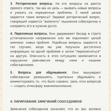
3. Риторические вопросы.
На эти вопросы не дается
прямого отве­та, так как их цель — вызвать новые вопросы
и указать на нерешенные проблемы. С какой целью
задаются такие вопросы? Задавая ри­торический вопрос,
говорящий надеется "включить" мышление со­беседника и
направить его в нужное русло.
4. Переломные вопросы.
Они удерживают беседу в строго
уста­новленном направлении или же поднимают целый
комплекс новых проблем. Подобные вопросы задаются в
тех случаях, когда мы уже получили достаточно
информации по одной проблеме и хотим "пере­ключиться"
на другую. Опасность в этих ситуациях заключается в
нарушении равновесия между нами и нашими
собеседниками.
5. Вопросы для обдумывания.
Они вынуждают
собеседника раз­мышлять, тщательно обдумывать и
комментировать то, что было сказано. Цель этих вопросов
— создать атмосферу взаимопонима­ния.
4. ПАРИРОВАНИЕ ЗАМЕЧАНИЙ СОБЕСЕДНИКОВ
Замечания собеседника означают, что он вас активно