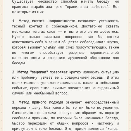
Существует множество способов начать беседу, но
практика вы­работала ряд "правильных дебютов". Вот
некоторые из них.
1. Метод снятия напряженности
позволяет установить
тесный кон­такт с собеседником. Достаточно сказать
несколько теплых слов — и вы этого легко добьетесь.
Нужно только задаться вопросом: как бы хотели
чувствовать себя в вашем обществе собеседники? Шутка,
ко­торая вызовет улыбку или смех присутствующих, также
во многом способствует разрядке первоначальной
напряженности и созданию дружеской обстановки для
беседы.
2. Метод "зацепки"
позволяет кратко изложить ситуацию
или про­блему, увязав ее с содержанием беседы. В этих
целях можно с успе­хом использовать какое-то небольшое
событие, сравнение, личные впечатления, анекдотичный
случай или необычный вопрос.
3. Метод прямого подхода
означает непосредственный
переход к делу, без какого бы то ни было вступления.
Схематично это выгля­дит следующим образом: мы вкратце
сообщаем причины, по кото­рым была назначена беседа,
быстро переходим от общих вопросов к частному и
приступаем к теме беседы. Этот прием является "холод­