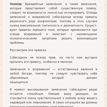
Никогда.
Враждебные замечания, а также замечания,
которые представляют собой существенную помеху,
следует по возможности полностью игнорировать. Отводы
замечаний и возражений собесед­ника всегда чреваты
различного рода конфликтами, поэтому в этих случаях
нужна максимальная тактичность и деликатность. Сущест­
вуют правила хорошего тона, которые применяются при
отводе возражений и помогают с наименьшими
психологическими затратами решать возникающие
проблемы.
Рассмотрим эти правила.
Собеседник не всегда прав, но часто нам выгодно
признать его правоту, особенно в мелочах.
Замечания и возражения — естественные явления в
любой бесе­де, поэтому не следует чувствовать себя
обвиняемым, который дол­жен
защищаться.
В момент высказывания замечания собеседник редко
остается спокойным. Ожидая вашу реакцию, он
становится очень чувстви­тельным к любому знаку вашего
недоверия или невнимания. В та­ких ситуациях вы должны
полностью контролировать свое поведение.