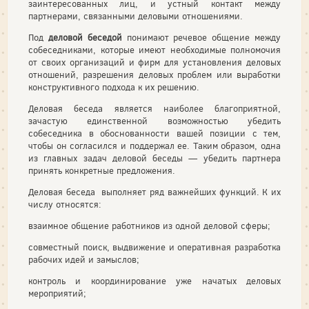
заинтересованных лиц, и устный контакт между
партнерами, связанными деловыми отноше­ниями.
Под
деловой беседой
понимают речевое общение между
собесед­никами, которые имеют необходимые полномочия
от своих органи­заций и фирм для установления деловых
отношений, разрешения деловых проблем или выработки
конструктивного подхода к их ре­шению.
Деловая беседа является наиболее благоприятной,
зачастую един­ственной возможностью убедить
собеседника в обоснованности ва­шей позиции с тем,
чтобы он согласился и поддержал ее. Таким образом, одна
из главных задач деловой беседы — убедить партнера
принять конкретные предложения.
Деловая беседа выполняет ряд важнейших функций. К их
числу относятся:
взаимное общение работников из одной деловой сферы;
совместный поиск, выдвижение и оперативная разработка
рабо­чих идей и замыслов;
контроль и координирование уже начатых деловых
мероприятий;