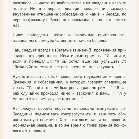
разговора — часто из любопытства или ожидания чего-то
нового. Именно пер­вые два-три предложения создают
внутреннее отношение собеседни­ка к нам и к беседе, по
первым фразам у собеседника складывается впечатление о
нас.
Ниже приведены несколько типичных примеров так
называемого само­убийственного начала беседы.
Так, следует всегда избегать извинений, проявления при­
знаков неуверенности. Негативные примеры: "Извините,
если я помешал..."; "Я бы хотел еще раз услышать...";
"Пожа­луйста, если у вас есть время меня выслушать... ".
Нужно избегать любых проявлений неуважения и прене­
брежения к собеседнику, о которых говорят следующие
фра­зы: "Давайте с вами быстренько рассмотрим... "; "Я как
раз случайно проходил мимо и заскочил к вам... "; "А у
меня на этот счет другое мнение... ".
Не следует своими первыми вопросами вынуждать со­
беседника подыскивать контраргументы и занимать обо­
ронительную позицию. Хотя это логичная и совершенно
нормальная реакция, в то же время с точки зрения психо­
логии это промах.