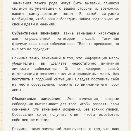
Замечания такого рода могут быть вызваны слишком
сильной аргументацией с вашей стороны и, возможно,
вашим самоуверен­ным тоном. В такой ситуации
необходимо, что­бы ваш собеседник нашел подтверждение
своим идеям и мнениям.
Субъективные замечания.
Такие замечания характерны
для опре­деленной категории людей. Типичная
формулировка таких собесед­ников: "Все это прекрасно, но
мне это не подходит".
Причина таких замечаний в том, что информация мало­
убедительна, вы уделяете недостаточно внимания
личности собесед­ника. Он не доверяет вашей
информации и поэтому не ценит и приводимые факты. Как
поступить в подобной ситуации? Следует поставить себя
на место собеседника, принять во внимание его проб­
лемы.
Объективные замечания.
Это замечания, которые
собеседник высказывает для того, чтобы развеять свои
сомнения. Эти замечания искренни, без всяких уловок.
Собеседник хочет получить ответ, что­бы выработать
собственное мнение.
Причина таких замечаний заключается в том, что ваш