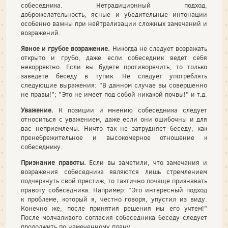
собеседника. Нетрадиционный подход,
доброжелательность, ясные и убедительные интонации
особенно важны при нейтрализа­ции сложных замечаний и
возражений.
Явное и грубое возражение.
Никогда не следует возражать
откры­то и грубо, даже если собеседник ведет себя
некорректно. Если вы будете противоречить, то только
заведете беседу в тупик. Не следует употреблять
следующие выражения: "В данном случае вы совершенно
не правы!"; "Это не имеет под собой никакой почвы!" и т.д.
Уважение.
К позиции и мнению собеседника следует
относиться с уважением, даже если они ошибочны и для
вас неприемлемы. Ничто так не затрудняет беседу, как
пренебрежительное и высокомерное отношение к
собеседнику.
Признание правоты.
Если вы заметили, что замечания и
возраже­ния собеседника являются лишь стремлением
подчеркнуть свой пре­стиж, то тактично почаще признавать
правоту собеседника. Напри­мер: "Это интересный подход
к проблеме, который я, честно гово­ря, упустил из виду.
Конечно же, после принятия решения мы его учтем!"
После молчаливого согласия собеседника беседу следует
про­должить по намеченному плану.