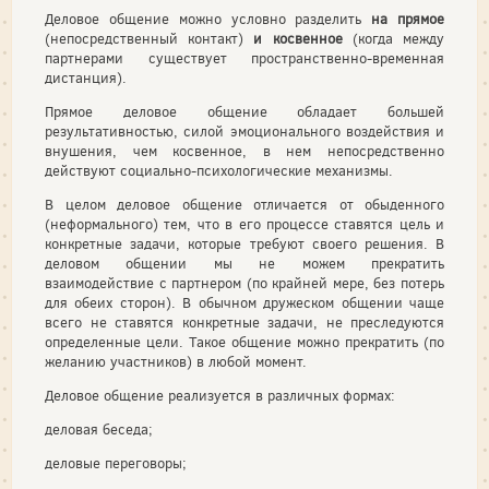
Деловое общение можно условно разделить
на прямое
(непосред­ственный контакт)
и косвенное
(когда между
партнерами существует пространственно-временная
дистанция).
Прямое деловое общение обладает большей
результативностью, силой эмоционального воздействия и
внушения, чем косвенное, в нем непосредственно
действуют социально-психологические меха­низмы.
В целом деловое общение отличается от обыденного
(неформаль­ного) тем, что в его процессе ставятся цель и
конкретные задачи, которые требуют своего решения. В
деловом общении мы не можем прекратить
взаимодействие с партнером (по крайней мере, без по­терь
для обеих сторон). В обычном дружеском общении чаще
всего не ставятся конкретные задачи, не преследуются
определенные цели. Такое общение можно прекратить (по
желанию участников) в любой момент.
Деловое общение реализуется в различных формах:
деловая беседа;
деловые переговоры;