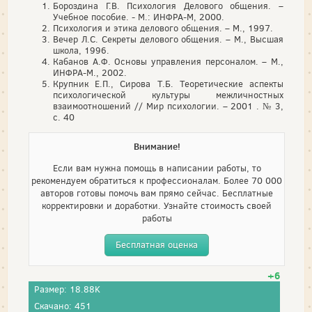
Бороздина Г.В. Психология Делового общения. –
Учебное пособие. - М.: ИНФРА-М, 2000.
Психология и этика делового общения. – М., 1997.
Вечер Л.С. Секреты делового общения. – М., Высшая
школа, 1996.
Кабанов А.Ф. Основы управления персоналом. – М.,
ИНФРА-М., 2002.
Крупник Е.П., Сирова Т.Б. Теоретические аспекты
психологической культуры межличностных
взаимоотношений // Мир психологии. – 2001 . № 3,
с. 40
Внимание!
Если вам нужна помощь в написании работы, то
рекомендуем обратиться к профессионалам. Более 70 000
авторов готовы помочь вам прямо сейчас. Бесплатные
корректировки и доработки. Узнайте стоимость своей
работы
Бесплатная оценка
+6
Размер: 18.88K
Скачано: 451