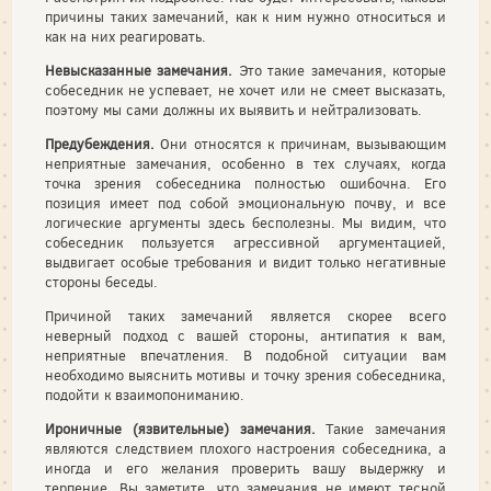
при­чины таких замечаний, как к ним нужно относиться и
как на них реагировать.
Невысказанные замечания.
Это такие замечания, которые
собе­седник не успевает, не хочет или не смеет высказать,
поэтому мы сами должны их выявить и нейтрализовать.
Предубеждения.
Они относятся к причинам, вызывающим
не­приятные замечания, особенно в тех случаях, когда
точка зрения собеседника полностью ошибочна. Его
позиция имеет под собой эмоциональную почву, и все
логические аргументы здесь бесполез­ны. Мы видим, что
собеседник пользуется агрессивной аргумента­цией,
выдвигает особые требования и видит только негативные
сто­роны беседы.
Причиной таких замечаний является скорее всего
неверный под­ход с вашей стороны, антипатия к вам,
неприятные впечатления. В подобной ситуации вам
необходимо выяснить мотивы и точку зрения собеседника,
подойти к взаимопониманию.
Ироничные (язвительные) замечания.
Такие замечания
являются следствием плохого настроения собеседника, а
иногда и его желания проверить вашу выдержку и
терпение. Вы заметите, что заме­чания не имеют тесной