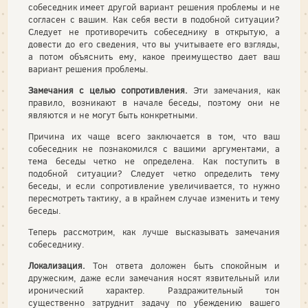
собесед­ник имеет другой вариант решения проблемы и не
согласен с ва­шим. Как себя вести в подобной ситуации?
Следует не противоре­чить собеседнику в открытую, а
довести до его сведения, что вы учитываете его взгляды,
а потом объяснить ему, какое преимущест­во дает ваш
вариант решения проблемы.
Замечания с целью сопротивления.
Эти замечания, как
правило, возникают в начале беседы, поэтому они не
являются и не могут быть конкретными.
Причина их чаще всего заключается в том, что ваш
собеседник не познакомился с вашими аргументами, а
тема беседы четко не определена. Как поступить в
подобной ситуации? Следует четко оп­ределить тему
беседы, и если сопротивление увеличивается, то нуж­но
пересмотреть тактику, а в крайнем случае изменить и тему
беседы.
Теперь рассмотрим, как лучше высказывать замечания
собеседнику.
Локализация.
Тон ответа доложен быть спокойным и
дружеским, даже если замечания носят язвительный или
иронический характер. Раздражительный тон
существенно затруднит задачу по убеждению вашего