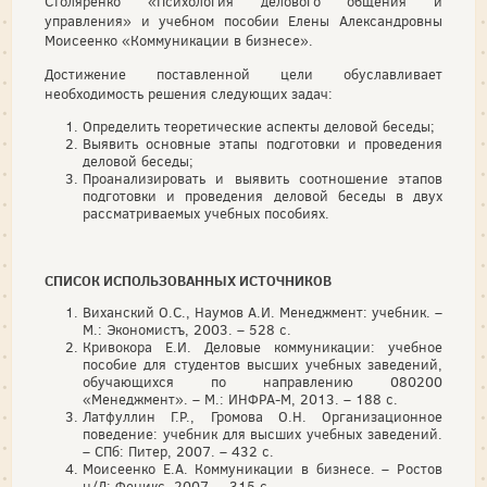
Столяренко «Психология делового общения и
управления» и учебном пособии Елены Александровны
Моисеенко «Коммуникации в бизнесе».
Достижение поставленной цели обуславливает
необходимость решения следующих задач:
Определить теоретические аспекты деловой беседы;
Выявить основные этапы подготовки и проведения
деловой беседы;
Проанализировать и выявить соотношение этапов
подготовки и проведения деловой беседы в двух
рассматриваемых учебных пособиях.
СПИСОК ИСПОЛЬЗОВАННЫХ ИСТОЧНИКОВ
Виханский О.С., Наумов А.И. Менеджмент: учебник. –
М.: Экономистъ, 2003. – 528 с.
Кривокора Е.И. Деловые коммуникации: учебное
пособие для студентов высших учебных заведений,
обучающихся по направлению 080200
«Менеджмент». – М.: ИНФРА-М, 2013. – 188 с.
Латфуллин Г.Р., Громова О.Н. Организационное
поведение: учебник для высших учебных заведений.
– СПб: Питер, 2007. – 432 с.
Моисеенко Е.А. Коммуникации в бизнесе. – Ростов
н/Д: Феникс, 2007. – 315 с.