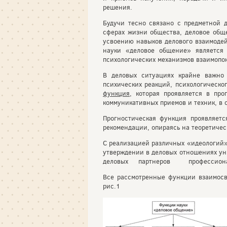
решения.
Будучи тесно связано с предметной д
сферах жизни общества, деловое обще
усвоению навыков делового взаимодей
науки «деловое общение» являетс
психологических механизмов взаимопо
В деловых ситуациях крайне важно 
психических реакций, психологическ
функция
, которая проявляется в пр
коммуникативных приемов и техник, в 
Прогностическая функция проявляетс
рекомендации, опираясь на теоретиче
С реализацией различных «идеологи
утверждении в деловых отношениях ун
деловых партнеров профессиональн
Все рассмотренные функции взаимосв
рис.1