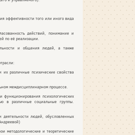
ния эффективности того или иного вида
ласованность действий, понимание и
ей по её реализации.
ельности и общения людей, а также
отрасли:
и их различные психические свойства
ельном междисциплинарном процессе.
 и функционирования психологических
ью в различные социальные группы.
и деятельности людей, обусловленных
 Андреевой)
вои методологические и теоретические