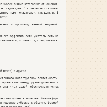
наиболее общие категории: отношения,
тью индивидов. Эта деятельность имеет
енностным показателем, как деньги. В
ость".
льности: производственной, научной,
я его эффективности. Деятельность не
овещаемся, о чем-то договариваемся.
й почте) и другое.
еленного вида трудовой деятельности,
 партнерства между руководителями и
и значимых целей, обеспечивая успех
ект выступает в качестве объекта (при
отношение субъекта к объекту; формой
го и управляемого).