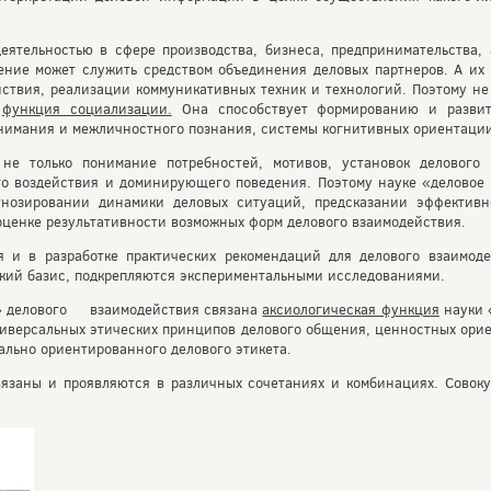
еятельностью в сфере производства, бизнеса, предпринимательства,
ние может служить средством объединения деловых партнеров. А их 
ствия, реализации коммуникативных техник и технологий. Поэтому н
я
функция социализации.
Она способствует формированию и развит
нимания и межличностного познания, системы когнитивных ориентации
не только понимание потребностей, мотивов, установок делового 
ого воздействия и доминирующего поведения. Поэтому науке «делово
огнозировании динамики деловых ситуаций, предсказании эффектив
оценке результативности возможных форм делового взаимодействия.
я и в разработке практических рекомендаций для делового взаимод
ский базис, подкрепляются экспериментальными исследованиями.
й» делового взаимодействия связана
аксиологическая функция
науки 
иверсальных этических принципов делового общения, ценностных ори
о ориентированного делового этикета.
язаны и проявляются в различных сочетаниях и комбинациях. Совоку