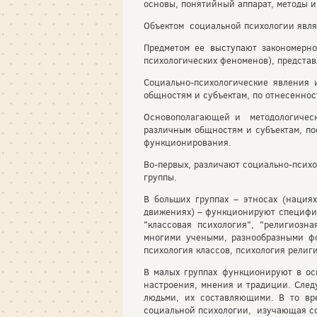
основы, понятийный аппарат, методы и
Объектом социальной психологии явля
Предметом ее выступают закономерн
психологических феноменов), предста
Социально-психологические явления
общностям и субъектам, по отнесеннос
Основополагающей и методологическ
различным общностям и субъектам, по
функционирования.
Во-первых, различают социально-псих
группы.
В больших группах – этносах (нациях
движениях) – функционируют специфи
"классовая психология", "религиозн
многими учеными, разнообразными фо
психология классов, психология религ
В малых группах функционируют в ос
настроения, мнения и традиции. След
людьми, их составляющими. В то вр
социальной психологии, изучающая со