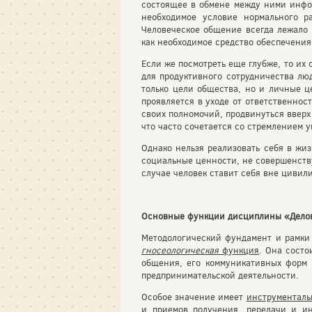
состоящее в обмене между ними инфор
необходимое условие нормального р
Человеческое общение всегда лежало 
как необходимое средство обеспечения
Если же посмотреть еще глубже, то их
для продуктивного сотрудничества лю
только цели общества, но и личные це
проявляется в уходе от ответственнос
своих полномочий, продвинуться вверх
что часто сочетается со стремлением 
Однако нельзя реализовать себя в жи
социальные ценности, не совершенству
случае человек ставит себя вне цивил
Основные функции дисципли­ны «Дело
Методологический фундамент и рамки
гносеологическая
функция
. Она состо
общения, его коммуникативных форм 
предпринимательской деятельности.
Особое значение имеет
инструменталь
и приемов получения, передачи и ин