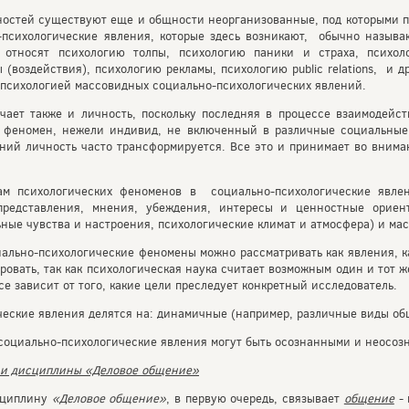
ностей существуют еще и общности неорганизованные, под которыми п
о-психологические явления, которые здесь возникают, обычно назыв
относят психологию толпы, психологию паники и страха, психо
(воздействия), психологию рекламы, психологию public relations, и д
психологией массовидных социально-психологических явлений.
учает также и личность, поскольку последняя в процессе взаимодей
й феномен, нежели индивид, не включенный в различные социальные
ений личность часто трансформируется. Все это и принимает во внима
ам психологических феноменов в социально-психологические явле
представления, мнения, убеждения, интересы и ценностные ориен
ные чувства и настроения, психологические климат и атмосфера) и ма
иально-психологические феномены можно рассматривать как явления, к
овать, так как психологическая наука считает возможным один и тот же
се зависит от того, какие цели преследует конкретный исследователь.
ческие явления делятся на: динамичные (например, различные виды об
 социально-психологические явления могут быть осознанными и неосоз
» и дисциплины «Деловое общение»
циплину
«Деловое общение»
, в первую очередь, связывает
общение
- 