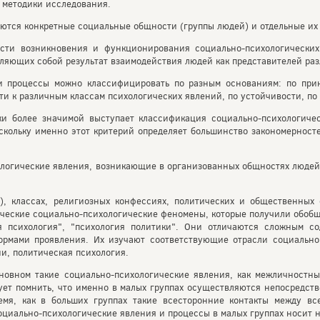
 методики исследования.
ются конкретные социальные общности (группы людей) и отдельные их 
ости возникновения и функционирования социально-психологических
вляющих собой результат взаимодействия людей как представителей ра
 и процессы можно классифицировать по разным основаниям: по при
ти к различным классам психологических явлений, по устойчивости, по 
и более значимой выступает классификация социально-психологичес
скольку именно этот критерий определяет большинство закономерност
ологические явления, возникающие в организованных общностях людей,
), классах, религиозных конфессиях, политических и общественных 
ческие социально-психологические феномены, которые получили обоб
ая психология", "психология политики". Они отличаются сложным с
рмами проявления. Их изучают соответствующие отрасли социальной
ии, политическая психология.
новном такие социально-психологические явления, как межличностны
ует помнить, что именно в малых группах осуществляются непосредст
емя, как в больших группах такие всесторонние контакты между вс
циально-психологические явления и процессы в малых группах носит н