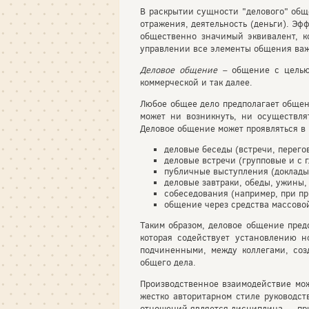
В раскрытии сущности "делового" общ
отражения, деятельность (деньги). Эф
общественно значимый эквивалент, ко
управлении все элементы общения важн
Деловое общение –
общение с целью
коммерческой и так далее.
Любое общее дело предполагает общен
может ни возникнуть, ни осуществля
Деловое общение может проявляться в
деловые беседы (встречи, перего
деловые встречи (групповые и с г
публичные выступления (доклады
деловые завтраки, обеды, ужины,
собеседования (например, при пр
общение через средства массовой
Таким образом, деловое общение пред
которая содействует установлению н
подчиненными, между коллегами, соз
общего дела.
Производственное взаимодействие може
жестко авторитарном стиле руководст
отношений является дисциплина — при