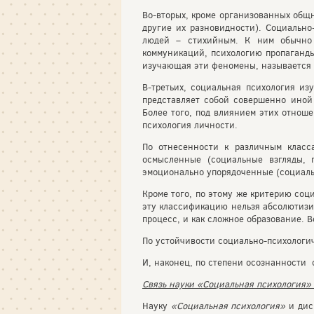
Во-вторых, кроме организованных общ
другие их разновидности). Социальн
людей – стихийным. К ним обычно 
коммуникаций, психологию пропаганды 
изучающая эти феномены, называется 
В-третьих, социальная психология из
представляет собой совершенно ино
Более того, под влиянием этих отнош
психология личности.
По отнесенности к различным класс
осмысленные (социальные взгляды, 
эмоционально упорядоченные (социаль
Кроме того, по этому же критерию соц
эту классификацию нельзя абсолютизир
процесс, и как сложное образование. В
По устойчивости социально-психологи
И, наконец, по степени осознанности
Связь науки «Социальная психология
Науку
«Социальная психология»
и дис