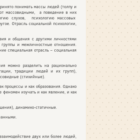
ринято понимать массы людей (толпу и
ают массовидными, а поведение в них
логию слухов, психологию массовых
ругое. Отрасль социальной психологии,
ствия и общения с другими личностями
 группы и межличностные отношения.
ние специальная отрасль – социальная
ния можно разделить на рационально
тации, традиции людей и их групп),
ссовидные (стихийные).
ак процессы и как образования. Однако
 феномен изучать и как явление, и как
щения), динамико-статичные.
нанными.
взаимодействие двух или более людей,