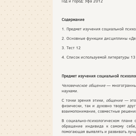
Год и город: Уфа 2012
Содержание
1. Предмет изучения социальной псих
2. Основные функции дисциплины «Де
3. Тест 12
4. Список используемой литературы 13
Предмет изучения социальной психолог
Человеческое общение
— многогранный
науками.
С точки зрения этики,
общение
— это 
физически, так и духовно творят дру
взаимопонимание, совместные решени
В социально-психологическом плане 
обращение индивида к самому себе,
помогающая выявлять и развивать луч