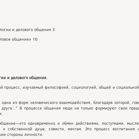
ологии и делового общения 3
ловое общение» 10
ии и дело­вого общения.
 процесс, изучаемый философией, социологией, общей и социальной 
одна из форм человеческого взаимодействия, благодаря которой, гов
г друга..." В процессе общения люди не только формируют свои пре
я.
общение—это одновременно и обмен действиями, поступками, мысля
 к собственной душе, совести, мечтам. Это процесс воспитания и
шие стороны личности.