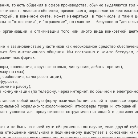
ения, то есть общения в сфере производства, обычно выделяются три 
фективность делового общения, прежде всего, определяется деятельнос
торый, в конечном счете, может измеряться, в том числе и таким ц
ы: и "отношения", и "отражение", но главное — безусловно "деятельн
 организации и оптимизации того или иного вида конкретной деяте
ие и взаимодействие участников как необходимое средство обеспечени
ться без интенсивного общения. Мы постоянно с кем-то беседуем, с
 различных формах:
воры, совещания, «круглые столы», дискуссии, дебаты, прения);
лазу на глаз);
, сообщения, самопрезентации);
 фуршеты;
иеме на работу);
 коммуникации (по телефону, через интернет, по обычной и электронно
ставляет собой особую форму взаимодействия людей в процессе опред
ормальной морально-психологической атмосферы труда и отношений
дает условия для продуктивного сотрудничества людей в достижени
т и не быть по своей сути общением в том случае, если другой субъ
ва отношение начальника к подчиненному выступает в основном как 
нцип строгого регулирования иерархического соположения управляюще