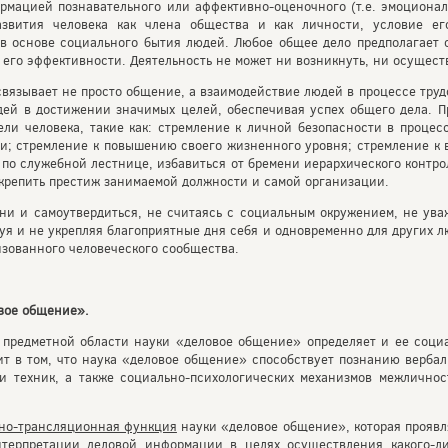
мацией познавательного или аффективно-оценочного (т.е. эмоционал
азвития человека как члена общества и как личности, условие его
в основе социального бытия людей. Любое общее дело предполагает 
 его эффективности. Деятельность не может ни возникнуть, ни осущест
 связывает не просто общение, а взаимодействие людей в процессе тру
дей в достижении значимых целей, обеспечивая успех общего дела. 
ли человека, такие как: стремление к личной безопасности в процес
ти; стремление к повышению своего жизненного уровня; стремление к в
 по служебной лестнице, избавиться от бремени иерархического контро
укрепить престиж занимаемой должности и самой организации.
зни и самоутвердиться, не считаясь с социальным окружением, не ув
я и не укрепляя благоприятные дня себя и одновременно для других 
изованного человеческого сообщества.
вое общение».
 предметной области науки «деловое общение» определяет и ее соц
ит в том, что наука «деловое общение» способствует познанию верба
и техник, а также социально-психологических механизмов межлично
но-трансляционная функция
науки «деловое общение», которая проявл
терпретации деловой информации в целях осуществления какого-ли