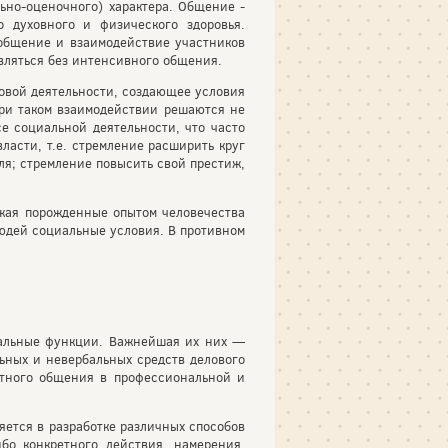
ьно-оценочного) характера. Общение -
 духовного и физического здоровья.
общение и взаимодействие участников
вляться без интенсивного общения.
довой деятельности, создающее условия
При таком взаимодействии решаются не
се социальной деятельности, что часто
ласти, т.е. стремление расширить круг
ля; стремление повысить свой престиж,
ажая порожденные опытом человечества
людей социальные условия. В противном
иальные функции. Важнейшая их них —
льных и невербальных средств делового
стного общения в профессиональной и
яется в разработке различных способов
бо конкретного действия, намерения,