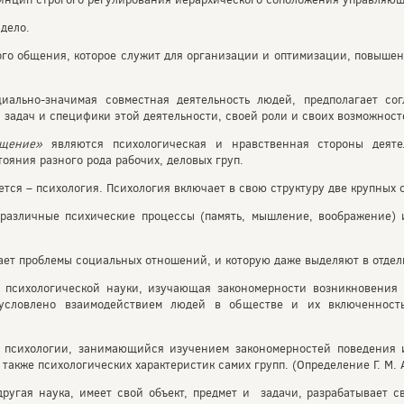
дело.
ого общения, которое служит для организации и оптимизации, повыше
иально-значимая совместная деятельность людей, предполагает сог
 задач и специфики этой деятельности, своей роли и своих возможност
бщение»
являются психологическая и нравственная стороны деят
ояния разного рода рабочих, деловых груп.
тся – психология. Психология включает в свою структуру две крупных 
 различные психические процессы (память, мышление, воображение) 
чает проблемы социальных отношений, и которую даже выделяют в отд
ь психологической науки, изучающая закономерности возникновения
бусловлено взаимодействием людей в обществе и их включенност
 психологии, занимающийся изучением закономерностей поведения 
также психологических характеристик самих групп. (Определение Г. М.
другая наука, имеет свой объект, предмет и задачи, разрабатывает с