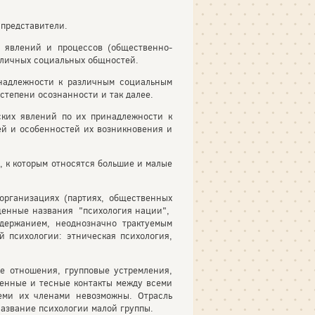
представители.
 явлений и процессов (общественно-
зличных социальных общностей.
надлежности к различным социальным
степени осознанности и так далее.
ких явлений по их принадлежности к
ей и особенностей их возникновения и
 к которым относятся большие и малые
организациях (партиях, общественных
щенные названия "психология нации",
одержанием, неоднозначно трактуемым
 психологии: этническая психология,
е отношения, групповые устремления,
венные и тесные контакты между всеми
еми их членами невозможны. Отрасль
азвание психологии малой группы.