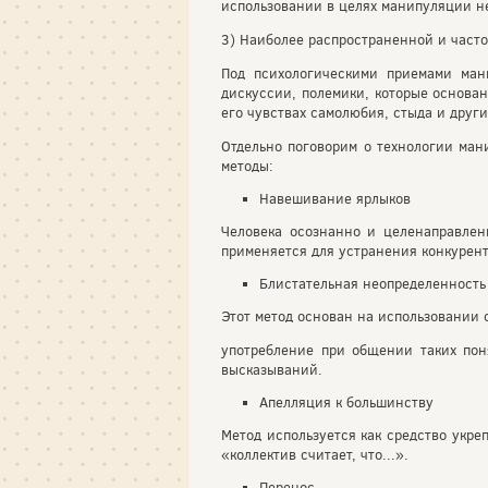
использовании в целях манипуляции н
3) Наиболее распространенной и часто
Под психологическими приемами ман
дискуссии, полемики, которые основан
его чувствах самолюбия, стыда и друг
Отдельно поговорим о технологии ма
методы:
Навешивание ярлыков
Человека осознанно и целенаправленн
применяется для устранения конкурент
Блистательная неопределенность
Этот метод основан на использовании 
употребление при общении таких поня
высказываний.
Апелляция к большинству
Метод используется как средство укре
«коллектив считает, что...».
Перенос