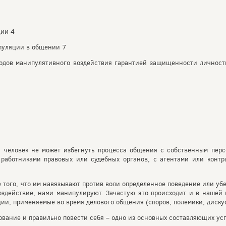
ции 4
ипуляции в общении 7
тодов манипулятивного воздействия гарантией защищенности личност
 человек не может избегнуть процесса общения с собственным пер
 работниками правовых или судебных органов, с агентами или контр
ого, что им навязывают против воли определенное поведение или убе
воздействие, нами манипулируют. Зачастую это происходит и в наше
и, применяемые во время делового общения (споров, полемики, дискус
вание и правильно повести себя – одно из основных составляющих усп