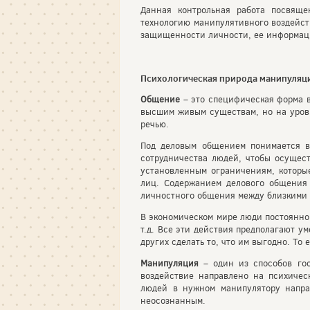
Данная контрольная работа посвящ
технологию манипулятивного воздейст
защищенности личности, ее информац
Психологическая природа манипуляц
Общение
– это специфическая форма 
высшим живым существам, но на уровн
речью.
Под деловым общением понимается в
сотрудничества людей, чтобы осущест
установленным ограничениям, которы
лиц. Содержанием делового общения 
личностного общения между близкими 
В экономическом мире люди постоянно 
т.д. Все эти действия предполагают ум
других сделать то, что им выгодно. То
Манипуляция
– один из способов гос
воздействие направлено на психичес
людей в нужном манипулятору напра
неосознанным.