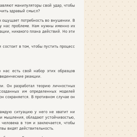
равляют манипуляторы свой удар, чтобы
ючить здравый смысл?
ек ощущает потребность во внушении. В
у нас проблеме. Нам нужны именно их
ации, никакого плана действий. Но эти
 состоит в том, чтобы пустить процесс
 нас есть свой набор этих образцов
веденческие реакции.
ли. Он разработал теорию личностных
 созданных им определенных моделей
он сохраняется. В противном случае он
каждую ситуацию у него не хватит ни
я и мышления, обладают устойчивостью,
 человека в том и заключается, чтобы
твы видят действительность.