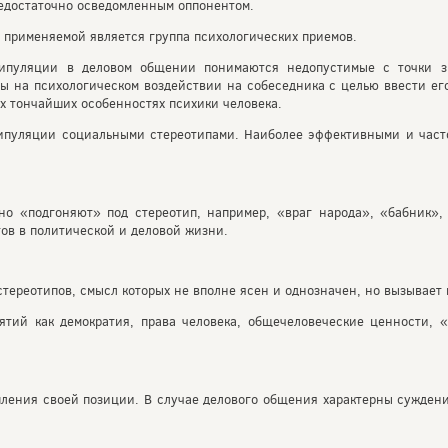
едостаточно осведомленным оппонентом.
 применяемой является группа психологических приемов.
ипуляции в деловом общении понимаются недопустимые с точки з
ы на психологическом воздействии на собеседника с целью ввести ег
их тончайших особенностях психики человека.
нипуляции социальными стереотипами. Наиболее эффективными и час
о «подгоняют» под стереотип, например, «враг народа», «бабник», 
ов в политической и деловой жизни.
стереотипов, смысл которых не вполне ясен и однозначен, но вызывает
тий как демократия, права человека, общечеловеческие ценности, «
пления своей позиции. В случае делового общения характерны сужден