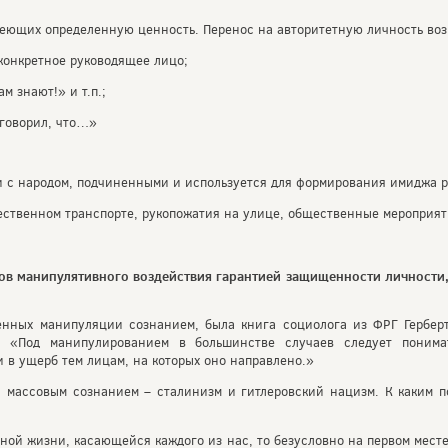
меющих определенную ценность. Перенос на авторитетную личность воз
конкретное руководящее лицо;
м знают!» и т.п.;
 говорил, что…»
 с народом, подчиненными и используется для формирования имиджа р
ственном транспорте, рукопожатия на улице, общественные мероприятия
дов манипулятивного воздействия гарантией защищенности личности
енных манипуляции сознанием, была книга социолога из ФРГ Гербе
: «Под манипулированием в большинстве случаев следует понимат
и в ущерб тем лицам, на которых оно направлено.»
массовым сознанием – сталинизм и гитлеровский нацизм. К каким п
ной жизни, касающейся каждого из нас, то безусловно на первом мест