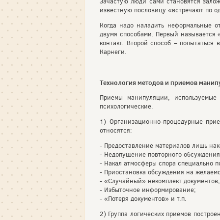
Зачастую люди сами становятся залож
известную пословицу «встречают по од
Когда надо наладить неформальные о
двумя способами. Первый называется «
контакт. Второй способ – попытаться 
Карнеги.
Технология методов и приемов манип
Приемы манипуляции, используемые 
психологические.
1) Организационно-процедурные прие
относятся:
- Предоставление материалов лишь нак
- Недопущение повторного обсуждения
- Накал атмосферы спора специально 
- Приостановка обсуждения на желаем
- «Случайный» некомплект документов;
- Избыточное информирование;
- «Потеря документов» и т.п.
2) Группа логических приемов построе