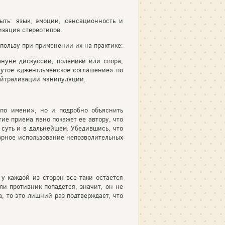
ть: язык, эмоции, сенсационность и
изация стереотипов.
ользу при применении их на практике:
нуне дискуссии, полемики или спора,
нутое «джентльменское соглашение» по
нейтрализации манипуляции.
«по имени», но и подробно объяснить
ие приема явно покажет ее автору, что
суть и в дальнейшем. Убедившись, что
торное использование непозволительных
у каждой из сторон все-таки остается
ли противник попадется, значит, он не
, то это лишний раз подтверждает, что