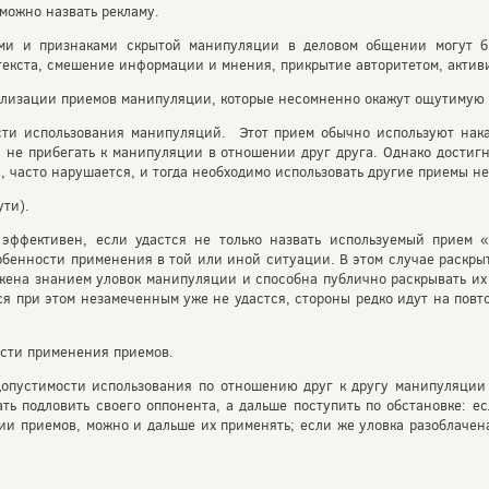
можно назвать рекламу.
ми и признаками скрытой манипуляции в деловом общении могут бы
нтекста, смешение информации и мнения, прикрытие авторитетом, актив
ализации приемов манипуляции, которые несомненно окажут ощутимую п
сти использования манипуляций. Этот прием обычно используют нака
я не прибегать к манипуляции в отношении друг друга. Однако достиг
ка, часто нарушается, и тогда необходимо использовать другие приемы 
ути).
эффективен, если удастся не только назвать используемый прием 
енности применения в той или иной ситуации. В этом случае раскрыт
жена знанием уловок манипуляции и способна публично раскрывать их 
ься при этом незамеченным уже не удастся, стороны редко идут на пов
сти применения приемов.
опустимости использования по отношению друг к другу манипуляции 
ть подловить своего оппонента, а дальше поступить по обстановке: ес
ии приемов, можно и дальше их применять; если же уловка разоблачена