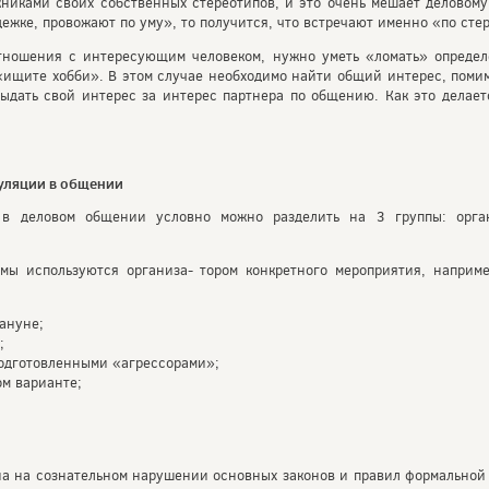
никами своих собственных стереотипов, и это очень мешает деловом
ежке, провожают по уму», то получится, что встречают именно «по сте
тношения с интересующим человеком, нужно уметь «ломать» определ
ищите хобби». В этом случае необходимо найти общий интерес, помимо
выдать свой интерес за интерес партнера по общению. Как это делает
уляции в общении
в деловом общении условно можно разделить на 3 группы: орган
мы используются организа- тором конкретного мероприятия, наприме
ануне;
;
подготовленными «агрессорами»;
ом варианте;
на на сознательном нарушении основных законов и правил формальной 