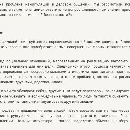
ена проблеме манипуляции в деловом общении. Мы рассмотрим пси
вия, а также попытаемся ответить на вопрос «являются ли знания при
ионно-психологической безопасности?»
ии
взаимодействия субъектов, порождаемая потребностями совместной де
е человека оно приобретает самые совершенные формы, становится о
ид социальных отношений, направленных на реализацию какого-то 
вить значимые для них цели. Спецификой этого процесса является м
е определяются профессиональными этическими принципами, принят
является то, чем заняты люди, а не те проблемы, которые затрагив
людьми, друзьями, родственниками.
в чем-то убеждают себя и других. Они ведут переговоры, рекламируют 
ение убеждать, а если убедить не удалось, то люди пытаются обмануть
 есть, они пытаются манипулировать другими людьми.
подства и подавления воли людей путем воздействия на них через
кие структуры человека, осуществляется скрытно и ставит своей з
влении. Цель манипулятора – мягкое подведение объекта к выбору.