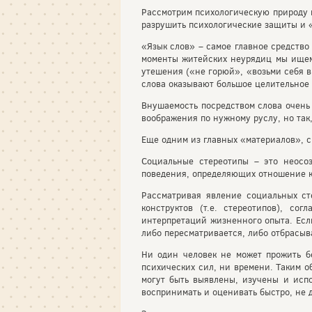
Рассмотрим психологическую природу м
разрушить психологические защиты и «
«Язык слов» – самое главное средство
моменты житейских неурядиц мы ищем 
утешения («не горюй», «возьми себя в
слова оказывают большое целительное 
Внушаемость посредством слова очень 
воображения по нужному руслу, но так,
Еще одним из главных «материалов», с
Социальные стереотипы – это неосо
поведения, определяющих отношение к
Рассматривая явление социальных ст
конструктов (т.е. стереотипов), с
интерпретаций жизненного опыта. Если
либо пересматривается, либо отбрасыв
Ни один человек не может прожить б
психических сил, ни времени. Таким о
могут быть выявлены, изучены и испо
воспринимать и оценивать быстро, не 