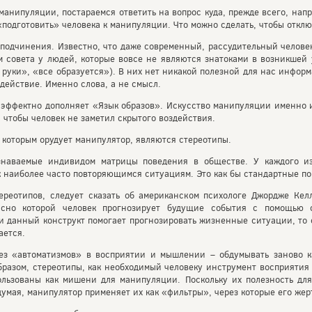
анипуляции, постараемся ответить на вопрос куда, прежде всего, нап
подготовить» человека к манипуляции. Что можно сделать, чтобы откл
 подчинения. Известно, что даже современный, рассудительный челов
совета у людей, которые вовсе не являются знатоками в возникшей 
 руки», «все образуется»). В них нет никакой полезной для нас информ
действие. Именно слова, а не смысл.
эффектно дополняет «Язык образов». Искусство манипуляции именно и
 чтобы человек не заметил скрытого воздействия.
 которым орудует манипулятор, являются стереотипы.
знаваемые индивидом матрицы поведения в обществе. У каждого из
 наиболее часто повторяющимся ситуациям. Это как бы стандартные по
ереотипов, следует сказать об американском психологе Джордже Кел
огласно которой человек прогнозирует будущие события с помощью
 данный конструкт помогает прогнозировать жизненные ситуации, то 
ается.
ез «автоматизмов» в восприятии и мышлении – обдумывать заново 
бразом, стереотипы, как необходимый человеку инструмент восприяти
льзованы как мишени для манипуляции. Поскольку их полезность для
думая, манипулятор применяет их как «фильтры», через которые его жер