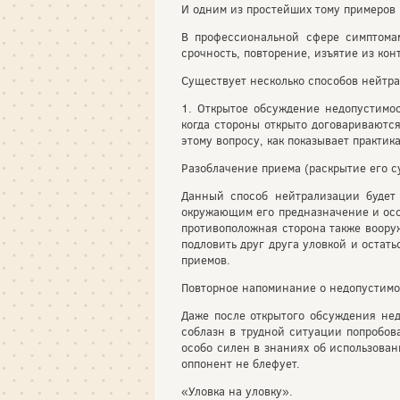
И одним из простейших тому примеров 
В профессиональной сфере симптома
срочность, повторение, изъятие из ко
Существует несколько способов нейтр
1. Открытое обсуждение недопустимо
когда стороны открыто договариваютс
этому вопросу, как показывает практи
Разоблачение приема (раскрытие его с
Данный способ нейтрализации будет 
окружающим его предназначение и особ
противоположная сторона также воору
подловить друг друга уловкой и остат
приемов.
Повторное напоминание о недопустимо
Даже после открытого обсуждения нед
соблазн в трудной ситуации попробова
особо силен в знаниях об использован
оппонент не блефует.
«Уловка на уловку».