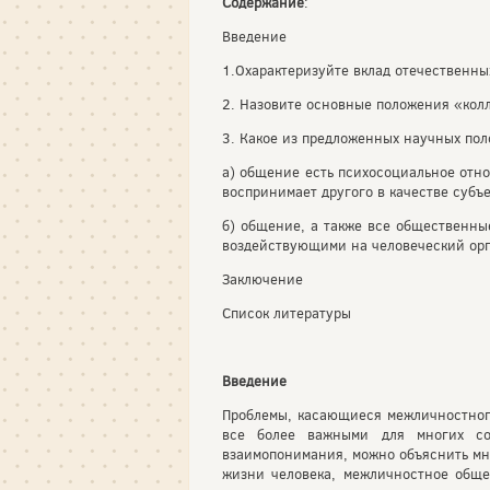
Содержание
:
Введение
1.Охарактеризуйте вклад отечественн
2. Назовите основные положения «кол
3. Какое из предложенных научных по
а) общение есть психосоциальное отн
воспринимает другого в качестве субъ
б) общение, а также все общественны
воздействующими на человеческий орг
Заключение
Список литературы
Введение
Проблемы, касающиеся межличностного
все более важными для многих со
взаимопонимания, можно объяснить мн
жизни человека, межличностное обще