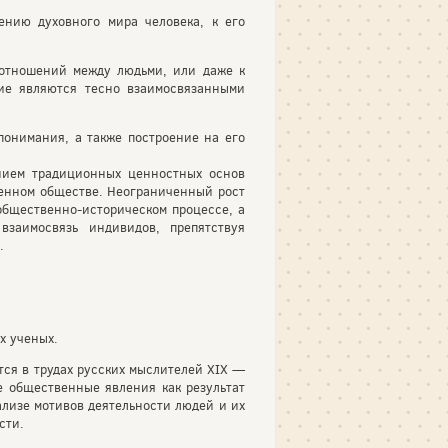
нию духовного мира человека, к его
отношений между людьми, или даже к
ие являются тесно взаимосвязанными
онимания, а также построение на его
нием традиционных ценностных основ
менном обществе. Неограниченный рост
бщественно-историческом процессе, а
заимосвязь индивидов, препятствуя
.
х ученых.
ся в трудах русских мыслителей XIX —
 общественные явления как результат
ализе мотивов деятельности людей и их
сти.