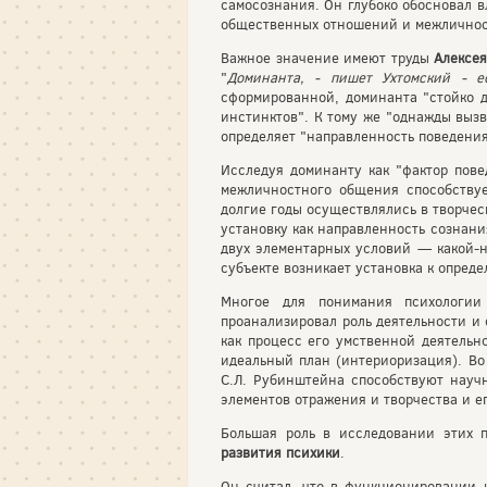
самосознания. Он глубоко обосновал в
общественных отношений и межличнос
Важное значение имеют труды
Алексея
"
Доминанта, - пишет Ухтомский - е
сформированной, доминанта "стойко д
инстинктов". К тому же "однажды вы
определяет "направленность поведения
Исследуя доминанту как "фактор пове
межличностного общения способствуе
долгие годы осуществлялись в творчес
установку как направленность сознани
двух элементарных условий — какой-н
субъекте возникает установка к опред
Многое для понимания психологи
проанализировал роль деятельности и
как процесс его умственной деятельн
идеальный план (интериоризация). Во
С.Л. Рубинштейна способствуют науч
элементов отражения и творчества и е
Большая роль в исследовании этих 
развития психики
.
Он считал, что в функционировании и