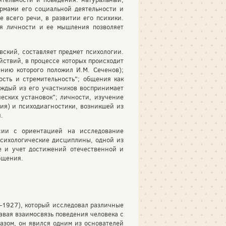
рмами его социальной деятельности и
е всего речи, в развитии его психики.
ия личности и ее мышления позволяет
вский, составляет предмет психологии.
йствий, в процессе которых происходит
ению которого положил И.М. Сеченов);
сть и стремительность"; общения как
ждый из его участников воспринимает
ческих установок"; личности, изучение
ния) и психодиагностики, возникшей из
.
сии с ориентацией на исследование
психологические дисциплины, одной из
е и учет достижений отечественной и
бщения.
1927), который исследовал различные
вая взаимосвязь поведения человека с
азом, он явился одним из основателей