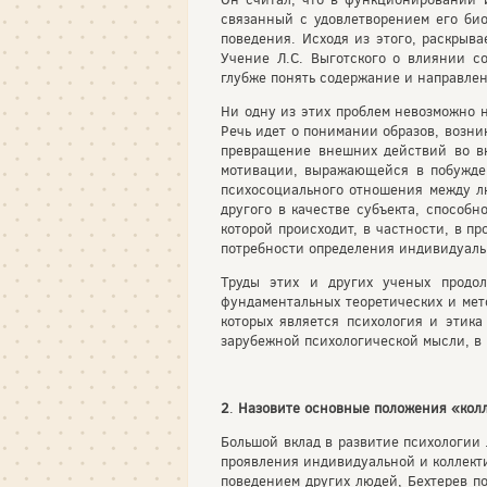
связанный с удовлетворением его био
поведения. Исходя из этого, раскрыва
Учение Л.С. Выготского о влиянии с
глубже понять содержание и направлен
Ни одну из этих проблем невозможно н
Речь идет о понимании образов, возни
превращение внешних действий во в
мотивации, выражающейся в побужден
психосоциального отношения между лю
другого в качестве субъекта, способн
которой происходит, в частности, в п
потребности определения индивидуальн
Труды этих и других ученых продо
фундаментальных теоретических и мет
которых является психология и этика
зарубежной психологической мысли, в
2
.
Назовите основные положения «колл
Большой вклад в развитие психологи
проявления индивидуальной и коллект
поведением других людей, Бехтерев п