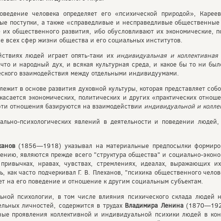
оведение человека определяет его «психической природой», Кареев
ые поступки, а также «справедливые и несправедливые общественные 
 их общественного развития, ибо обусловливают их экономические, п
ие всех сфер жизни общества и его социальных институтов.
йствиях людей играет опять-таки их
индивидуальная и коллективная
, что и народный дух, и всякая культурная среда, и какое бы то ни бы
ического взаимодействия между отдельными индивидуумами.
 лежит в основе развития духовной культуры, которая представляет соб
 касается экономических, политических и других «практических отно
эти отношения базируются на взаимодействии
индивидуальной и колле
иально-психологических явлений в деятельности и поведении люде
ханов
(1856—1918) указывал на материальные предпосылки формиров
нению, являются прежде всего "структура общества" и социально-эко
 привычках, нравах, чувствах, стремлениях, идеалах, выражающих и
, как часто подчеркивал Г. В. Плеханов, "психика общественного челов
т на его поведение и отношение к другим социальным субъектам.
ьной психологии, в том числе влияния психического склада людей 
дельных личностей, содержится в трудах
Владимира
Ленина
(1870—1924
ные проявления коллективной и индивидуальной психики людей в кон