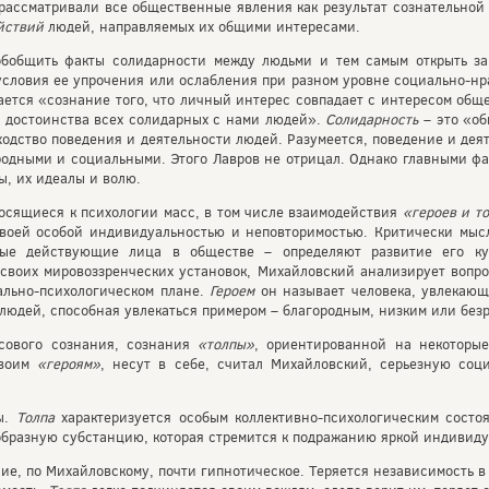
рассматривали все общественные явления как результат сознательной
йствий
людей, направляемых их общими интересами.
обобщить факты солидарности между людьми и тем самым открыть з
условия ее упрочения или ослабления при разном уровне социально-н
ется «сознание того, что личный интерес совпадает с интересом общ
 достоинства всех солидарных с нами людей».
Солидарность
– это «об
ходство поведения и деятельности людей. Разумеется, поведение и де
родными и социальными. Этого Лавров не отрицал. Однако главными ф
ы, их идеалы и волю.
осящиеся к психологии масс, в том числе взаимодействия
«героев и т
своей особой индивидуальностью и неповторимостью. Критически мыс
ные действующие лица в обществе – определяют развитие его к
 своих мировоззренческих установок, Михайловский анализирует вопр
ально-психологическом плане.
Героем
он называет человека, увлекающ
 людей, способная увлекаться примером – благородным, низким или без
ссового сознания, сознания
«толпы»
, ориентированной на некоторы
своим
«героям»
, несут в себе, считал Михайловский, серьезную соц
ы.
Толпа
характеризуется особым коллективно-психологическим состо
образную субстанцию, которая стремится к подражанию яркой индивиду
ие, по Михайловскому, почти гипнотическое. Теряется независимость 