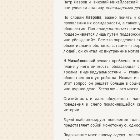
Петр Лавров и Николай Михайловский 
они уделяли анализу
«солидарных» де
По словам
Лаврова
, важно понять и 
проявления их солидарности, а также 
общежития. Под
солидарностью
понима
поддерживается лишь путем поддержки
или убеждений». Все это определяет с
объективными обстоятельствами - при
людей, он считал их внутренние мотив
Н.Михайловский
решает проблемы, отн
плане у него личность, обладающая 
яркими индивидуальностями – глав
общественного устройства. Исходя из
Этот вопрос он решает больше в соци
или дурное дело.
Толпа
же – это масса
Стихийность и даже абсурдность ма
поведения и слепо поклоняющейся 
истории.
Герой
шаблонизирует поведение толп
представляет собой монотонную, одно
Подражание масс своему
герою
- явлен