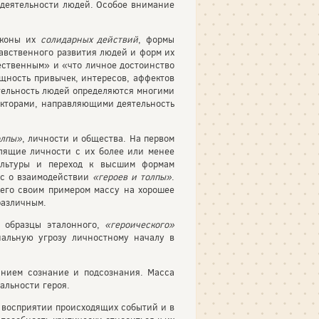
 деятельности людей. Особое внимание
аконы их
солидарных действий
, формы
равственного развития людей и форм их
ественным» и «что личное достоинство
щность привычек, интересов, аффектов
ятельность людей определяются многими
акторами, направляющими деятельность
олпы»
, личности и общества. На первом
лящие личности с их более или менее
ультуры и переход к высшим формам
ос о взаимодействии
«героев и толпы»
.
его своим примером массу на хорошее
различным.
е образцы эталонного,
«героического»
иальную угрозу личностному началу в
янием сознание и подсознания. Масса
альности героя.
в восприятии происходящих событий и в