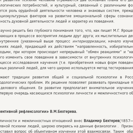
логических потребностей, и культурный, связанный с различными фо
ется роль орудийной деятельности человека и знаковых систем, прежд
оциокультурных факторов на развитие эмоциональной сферы сознан
ность духовной деятельности людей и характер их поведения.
аучно решить без глубокого понимания того, что, как пишет М.Г. Яроше
кающих в процессе восприятия людьми друг друга; их мыслительных де
нутренние (указанный выше процесс
интериорризации
, начало изуч
иях людей, придающей их действиям "направленность, избирательно
дьми, при котором происходит непрерывный "обмен реакциями" и "ка
ого изменить свое поведение в зависимости от внутренних психологи
роцессе исследования научения (т.е. приобретения новых форм поведе
ых различий людей, для чего широко используется метод тестирования
лжают традиции развития общей и социальной психологии в Рос
одологических проблем. Их решение позволяет развивать прикладные 
 делового общения. Ее развитие предполагает внимательное изучени
 первую очередь касающихся психологии личности и межличностного о
ективной рефлексологии» В.М.Бехтерева.
и личности и межличностных отношений внес
Владимир Бехтерев
(1857—
ивной психики людей, широко опираясь на данные физиологии . Призна
оставил вопрос об объективном изучении этой взаимосвязи. Таким обр