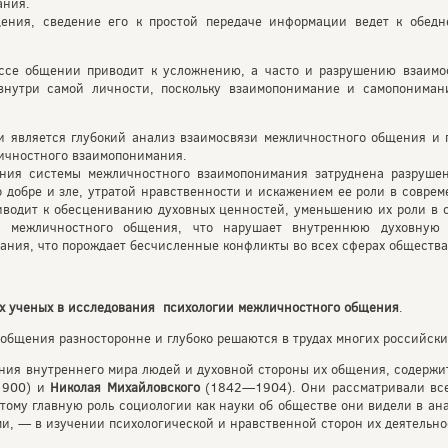
ания.
ения, сведение его к простой передаче информации ведет к обедне
ессе общении приводит к усложнению, а часто и разрушению взаимо
 внутри самой личности, поскольку взаимопонимание и самопониман
 является глубокий анализ взаимосвязи межличностного общения и п
ичностного взаимопонимания.
ения системы межличностного взаимопонимания затруднена разруше
 добре и зле, утратой нравственности и искажением ее роли в совре
водит к обесцениванию духовных ценностей, уменьшению их роли в о
и межличностного общения, что нарушает внутреннюю духовную в
ания, что порождает бесчисленные конфликты во всех сферах общества
ых ученых в исследования психологии межличностного общения
.
общения разносторонне и глубоко решаются в трудах многих российски
ния внутреннего мира людей и духовной стороны их общения, содержит
900) и
Николая Михайловского
(1842—1904). Они рассматривали все
тому главную роль социологии как науки об обществе они видели в ан
и, — в изучении психологической и нравственной сторон их деятельно