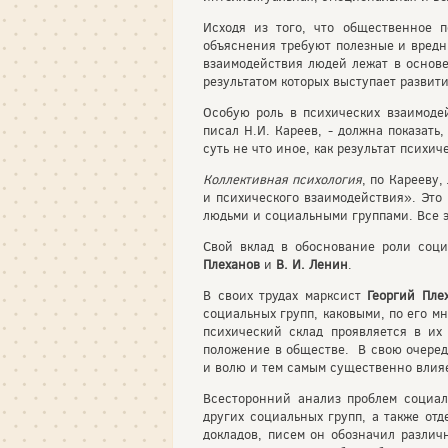
Исходя из того, что общественное п
объяснения требуют полезные и вредн
взаимодействия людей лежат в основе
результатом которых выступает развит
Особую роль в психических взаимоде
писал Н.И. Кареев, - должна показать
суть не что иное, как результат псих
Коллективная психология
, по Карееву,
и психического взаимодействия». Это
людьми и социальными группами. Все 
Свой вклад в обоснование роли соц
Плеханов
и
В. И. Ленин
.
В своих трудах марксист
Георгий Пле
социальных групп, каковыми, по его м
психический склад проявляется в их
положение в обществе. В свою очередь
и волю и тем самым существенно влияе
Всесторонний анализ проблем социал
других социальных групп, а также от
докладов, писем он обозначил различ