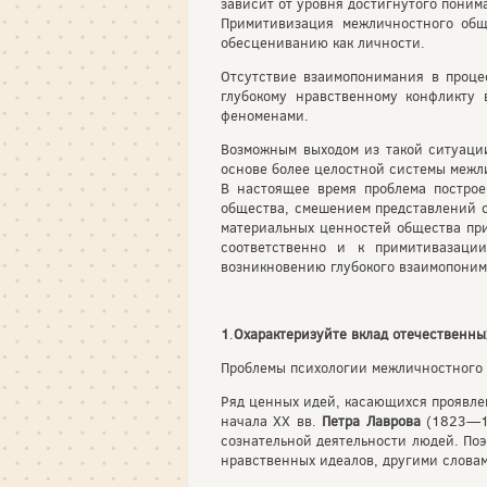
зависит от уровня достигнутого поним
Примитивизация межличностного общ
обесцениванию как личности.
Отсутствие взаимопонимания в проц
глубокому нравственному конфликту
феноменами.
Возможным выходом из такой ситуации
основе более целостной системы межл
В настоящее время проблема постро
общества, смешением представлений о
материальных ценностей общества при
соответственно и к примитивазаци
возникновению глубокого взаимопоним
1
.
Охарактеризуйте вклад отечественн
Проблемы психологии межличностного 
Ряд ценных идей, касающихся проявле
начала XX вв.
Петра Лаврова
(1823—1
сознательной деятельности людей. Поэ
нравственных идеалов, другими словам