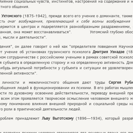
лияние социальных чувств, инстинктов, настроений на содержание и 
тного общения.
 Ухтомского
(1875-1942), прежде всего его учение о доминанте, такж
сть очаг возбуждения, привлекающий к себе волны возбуждения 
ержится в центрах и подкрепляется разнообразными раздражениями, 
званная, она может восстанавливаться". Ухтомский глубоко обосн
, мысли и деятельности".
дения", он далее говорит о ней как "определителе поведения Научн
т учение об установках грузинского психолога
Дмитрия Узнадзе
(18
ком сотрудничестве с российскими учеными в рамках советской психоло
я субъекта в определенную сторону и на определенную активность. Дл
ибудь актуальной потребности у субъекта и ситуации ее удовлетворен
еленной активности".
и личности и межличностного общения дают труды
Сергея Руб
 общения людей в функционировании их психики. В его работах мышле
ости по духовному освоению действительности, переводу внешней пр
 всем этом проявляется творческое осмысление человеком внешнего м
ному пониманию влияния внешней природной и социальной среды на
го роли в практической деятельности людей.
проблем принадлежит
Льву Выготскому
(1896—1934), который разр
 развитии психики человека отражаются два основных плана его дея