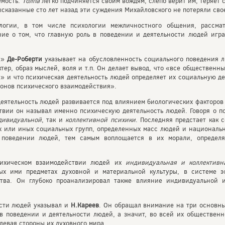
емость.
Толпа
легко подчиняется своим вождям, слепо верит им, теряет 
высказанные сто лет назад эти суждения Михайловского не потеряли сво
логии, в том числе психологии межличностного общения, рассма
ние о том, что главную роль в поведении и деятельности людей игр
и»
Де-Роберти
указывает на обусловленность социального поведения 
ктер, образ мыслей, воля и т.п. Он делает вывод, что «все обществен
 и что психическая деятельность людей определяет их социальную де
конов психического взаимодействия».
деятельность людей развивается под влиянием биологических факторов
вии он называл именно психическую деятельность людей. Говоря о п
дивидуальной
, так и
коллективной психики
. Последняя предстает как 
ех или иных социальных групп, определенных масс людей и национальн
в поведении людей, тем самым воплощается в их морали, определ
сихическом взаимодействии людей их
индивидуальная и коллективн
ых ими предметах духовной и материальной культуры, в системе э
тва. Он глубоко проанализировал также влияние индивидуальной 
ости людей указывал и
Н.Кареев
. Он обращал внимание на три основны
о в поведении и деятельности людей, а значит, во всей их обществен
левая стороны их духовного мира.