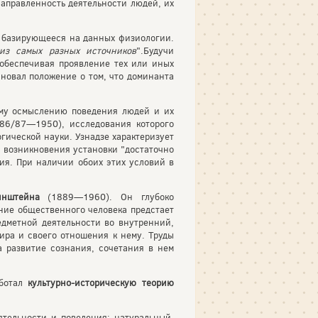
направленность деятельности людей, их
е базирующееся на данных физиологии.
из самых разных источников
".Будучи
обеспечивая проявление тех или иных
овал положение о том, что доминанта
ому осмыслению поведения людей и их
86/87—1950), исследования которого
гической науки. Узнадзе характеризует
я возникновения установки "достаточно
ия. При наличии обоих этих условий в
инштейна
(1889—1960). Он глубоко
ние общественного человека предстает
едметной деятельности во внутренний,
ира и своего отношения к нему. Труды
 развитие сознания, сочетания в нем
аботал
культурно-историческую теорию
тельности и поведения: натуральный,