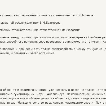
ых ученых в исследования психологии межличностного общения.
лективной рефлексологии» В.М.Бехтерева.
ложений отражает позицию отечественной психологии:
ошение между людьми, при котором происходит непрерывный «обмен ре
екта, способного изменить свое поведение в зависимости от внутренних
е явления и процессы есть только взаимодействие между стимулами (с
анизм, и реакциями этого организма.
 общения и взаимопонимания, уже несколько веков не только не теря
циально-гуманитарных наук. Анализируя межличностное общени
огие социальные проблемы развития общества, семьи и отдельной личн
ние играет большую роль во всех сферах жизнедеятельности. При э