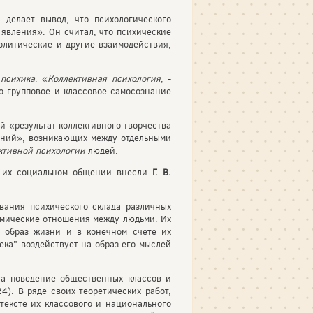
 делает вывод, что психологического
явления». Он считал, что психические
олитические и другие взаимодействия,
 психика
. «
Коллективная психология
, -
ло групповое и классовое самосознание
ой «результат коллективного творчества
шений», возникающих между отдельными
ктивной психологии
людей.
й, их социальном общении внесли
Г. В.
ания психического склада различных
номические отношения между людьми. Их
х образ жизни и в конечном счете их
ека" воздействует на образ его мыслей
на поведение общественных классов и
). В ряде своих теоретических работ,
тексте их классового и национального