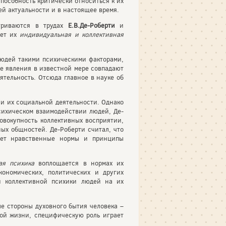
способность критически относиться к их
ей актуальности и в настоящее время.
триваются в трудах
Е.В.Де-Роберти
и
ает их
индивидуальная и коллективная
людей такими психическими факторами,
ные явления в известной мере совпадают
ятельность. Отсюда главное в науке об
 и их социальной деятельности. Однако
сихическом взаимодействии людей, Де-
совокупность коллективных восприятии,
ых общностей. Де-Роберти считал, что
яет нравственные нормы и принципы
ая психика
воплощается в нормах их
кономических, политических и других
и коллективной психики людей на их
е стороны духовного бытия человека –
ной жизни, специфическую роль играет