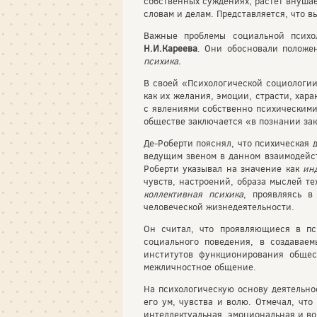
собственных суждениях, растет внуша
словам и делам. Представляется, что 
Важные проблемы социальной психо
Н.И.Кареева
. Они обосновали положе
психика.
В своей «Психологической социологи
как их желания, эмоции, страсти, хара
с явлениями собственно психическими»
обществе заключается «в познании за
Де-Роберти пояснял, что психическая 
ведущим звеном в данном взаимодейст
Роберти указывал на значение как
ин
чувств, настроений, образа мыслей т
коллективная психика
, проявляясь 
человеческой жизнедеятельности.
Он считал, что проявляющиеся в п
социального поведения, в создаваем
институтов функционирования общес
межличностное общение.
На психологическую основу деятельн
его ум, чувства и волю. Отмечал, чт
интеллектуальная, эмоциональная и во