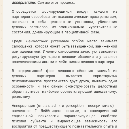
апперцепции.
Сам же этот процесс.
Опосредуется формирующимся вокруг каждого из
партнеров своеобразным психологическим пространством,
включает в себя ценностные установки, убеждения
деловых партнеров, их эмоционально- чувствительные
состояния, доминирующие в перцептивной фазе.
Среди
ценностных установок
особое место занимает
самооценка, которая может быть завышенной, заниженной
или адекватной. Именно самооценка зачастую выполняет
регулирующую функцию в деловом общении и управляет
поведенческими актами и действиями делового партнера.
В перцептивной фазе делового общения каждый из
деловых партнеров пытается «приоткрыть»
психологическое пространство друг друга, выявить одни
особенности и тем самым сконструировать целостный
образ партнера, наиболее соответствующий адекватному,
реальному.
Апперцепция (от лат. аd- к и perception - воспринимаю) –
введенное Г. Лейбницем понятие, в своевременной
социальной психологии характеризующее свойство
психики субъекта и выражающее зависимость его
восприятия от предшествующего познавательного опыта и