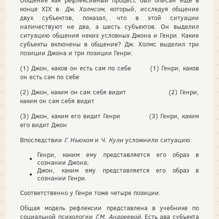
Общение как рефлексивный процесс был описан еще в
конце XIX в.
Дж. Холмсом,
который, исследуя общение
двух субъектов, показал, что в этой ситуации
наличествуют не два, а шесть субъек­тов. Он выделил
ситуацию общения неких условных Джона и Ген­ри. Какие
субъекты включены в общение? Дж. Холмс выделил три
позиции Джона и три позиции Генри:
(1) Джон, каков он есть сам по себе (1) Генри, каков
он есть сам по себе
(2) Джон, каким он сам себя видит (2) Генри,
каким он сам себя видит
(3) Джон, каким его видит Генри (3) Генри, каким
его видит Джон
Впоследствии
Г. Нъюком
и
Ч. Кули
усложнили ситуацию:
Генри, каким ему представляется его образ в
сознании Джона;
Джон, каким ему представляется его образ в
сознании Генри.
Соответственно у Генри тоже четыре позиции.
Общая модель рефлексии представлена в учебнике по
социаль­ной психологии
Г.М. Андреевой.
Есть два субъекта