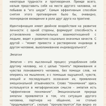
некоторые трудности и противоречия. Прежде всего,
нельзя представить себя на месте другого человека, не
побывав в "его шкуре". Самым эффективным способом
снятия этого противоречия было бы, очевидно,
поочередное вхождение в роли друг друга на практике.
Идентификация имеет двойное воздействие на развитие
личности: с одной стороны, формирует способность к
установлению положительных взаимоотношений с
людьми, ведет к развитию социально значимых качеств. С
другой – "может привести к растворению индивида в
другом человеке, выхолаживанию индивидуального".
Эмпатия
Эмпатия - это мысленный процесс уподобления себя
другому человеку, но с целью "понять" переживания и
чувства познаваемого человека, без помощи слов, не
опираясь на мышление, а с помощью ощущений, чувств,
эмоций и последующего осознания их, проявление
эмоциональной отзывчивости. Слово "понимание" здесь
используется в метафорическом смысле - эмпатия есть
"аффективное понимание". Эмоциональная природа
эмпатии проявляется в том, что ситуация другого
человека, партнера но общению, не столько
"продумывается", сколько "прочувствуется".Как видно из