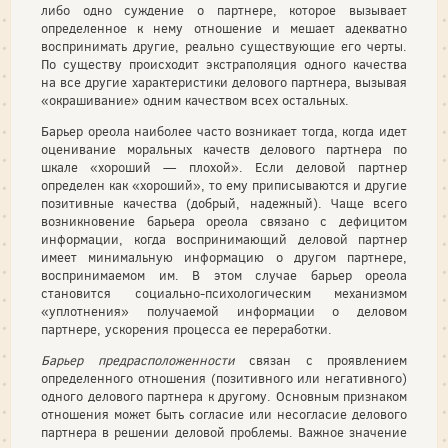
либо одно суждение о партнере, которое вызывает
определенное к нему отношение и мешает адекватно
воспринимать другие, реально существующие его черты.
По существу происходит экстраполяция одного качества
на все другие характеристики делового партнера, вызывая
«окрашивание» одним качеством всех остальных.
Барьер ореола наиболее часто возникает тогда, когда идет
оценивание моральных качеств делового партнера по
шкале «хороший — плохой». Если деловой партнер
определен как «хороший», то ему приписываются и другие
позитивные качества (добрый, надежный). Чаще всего
возникновение барьера ореола связано с дефицитом
информации, когда воспринимающий деловой партнер
имеет минимальную информацию о другом партнере,
воспринимаемом им. В этом случае барьер ореола
становится социально-психологическим механизмом
«уплотнения» получаемой информации о деловом
партнере, ускорения процесса ее переработки.
Барьер предрасположенности
связан с проявлением
определенного отношения (позитивного или негативного)
одного делового партнера к другому. Основным признаком
отношения может быть согласие или несогласие делового
партнера в решении деловой проблемы. Важное значение