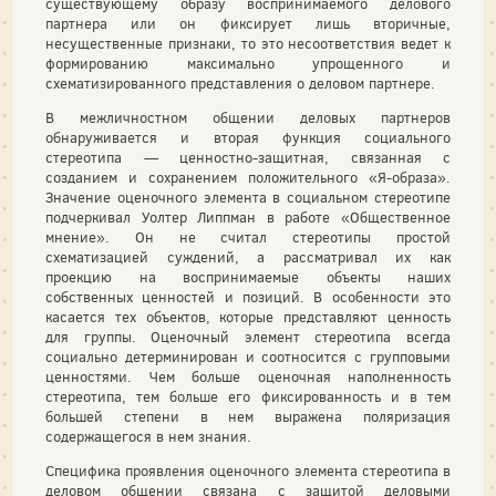
существующему образу воспринимаемого делового
партнера или он фиксирует лишь вторичные,
несущественные признаки, то это несоответствия ведет к
формированию максимально упрощенного и
схематизированного представления о деловом партнере.
В межличностном общении деловых партнеров
обнаруживается и вторая функция социального
стереотипа — ценностно-защитная, связанная с
созданием и сохранением положительного «Я-образа».
Значение оценочного элемента в социальном стереотипе
подчеркивал Уолтер Липпман в работе «Общественное
мнение». Он не считал стереотипы простой
схематизацией суждений, а рассматривал их как
проекцию на воспринимаемые объекты наших
собственных ценностей и позиций. В особенности это
касается тех объектов, которые представляют ценность
для группы. Оценочный элемент стереотипа всегда
социально детерминирован и соотносится с групповыми
ценностями. Чем больше оценочная наполненность
стереотипа, тем больше его фиксированность и в тем
большей степени в нем выражена поляризация
содержащегося в нем знания.
Специфика проявления оценочного элемента стереотипа в
деловом общении связана с защитой деловыми