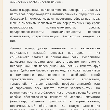
личностных особенностей психики.
Однако корреляция психологических пространств деловых
партнеров сопровождается возникновением
перцептивных
барьеров
і, которые мешают прочтению образа партнера.
Можно выделить несколько таких перцептивных барьеров:
превосходства, привлекательности, ореола,
предрасположенности, снисходительности, первого
впечатления, стереотипизации. Рассмотрим каждый из
них.
Барьер превосходства
возникает при неравенстве
социальных позиций деловых партнеров — их
социального статуса и социальной роли. Восприятие
деловыми партнерами друг друга связано при этом с
недооценкой или переоценкой личностных качеств друг
друга. Действие барьера превосходства может проявиться
в недооценке или переоценке какой-либо одной
характеристики делового партнера: возрастной,
тендерной, интеллектуальной, профессиональной или
одновременно всех вместе взятых характеристик. На
возникновение этого барьера могут оказать воздействие и
особые обстоятельства конкретной деловой ситуации
(например, общение происходит в торжественной,
церемониальной обстановке, где статус одного из