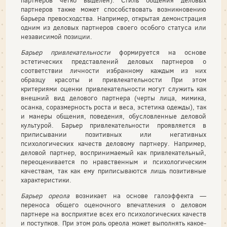
партнеров четко выделен). Стиль общения деловых
партнеров также может способствовать возникновению
барьера превосходства. Например, открытая демонстрация
одним из деловых партнеров своего особого статуса или
независимой позиции.
Барьер привлекательности
формируется на основе
эстетических представлений деловых партнеров о
соответствии личности избранному каждым из них
образцу красоты и привлекательности При этом
критериями оценки привлекательности могут служить как
внешний вид делового партнера (черты лица, мимика,
осанка, соразмерность роста и веса, эстетика одежды), так
и манеры общения, поведения, обусловленные деловой
культурой. Барьер привлекательности проявляется в
приписывании позитивных или негативных
психологических качеств деловому партнеру. Например,
деловой партнер, воспринимаемый как привлекательный,
переоценивается по нравственным и психологическим
качествам, так как ему приписываются лишь позитивные
характеристики.
Барьер ореола
возникает на основе галоэффекта —
переноса общего оценочного впечатления о деловом
партнере на восприятие всех его психологических качеств
и поступков. При этом роль ореола может выполнять какое-