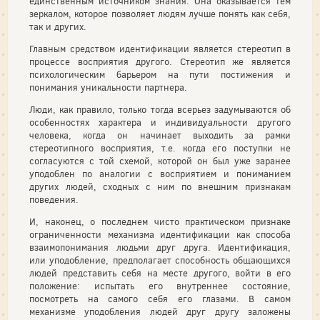
единственным источником знания. Она оказывается тем
зеркалом, которое позволяет людям лучше понять как себя,
так и других.
Главным средством идентификации является стереотип в
процессе восприятия другого. Стереотип же является
психологическим барьером на пути постижения и
понимания уникальности партнера.
Люди, как правило, только тогда всерьез задумываются об
особенностях характера и индивидуальности другого
человека, когда он начинает выходить за рамки
стереотипного восприятия, т.е. когда его поступки не
согласуются с той схемой, которой он был уже заранее
уподоблен по аналогии с восприятием и пониманием
других людей, сходных с ним по внешним признакам
поведения.
И, наконец, о последнем чисто практическом признаке
ограниченности механизма идентификации как способа
взаимопонимания людьми друг друга. Идентификация,
или уподобление, предполагает способность общающихся
людей представить себя на месте другого, войти в его
положение: испытать его внутреннее состояние,
посмотреть на самого себя его глазами. В самом
механизме уподобления людей друг другу заложены