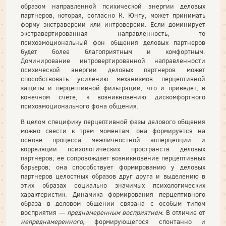
образом направленной психической энергии деловых
партнеров, которая, согласно К. Юнгу, может принимать
форму экстраверсии или интроверсии. Если доминирует
экстравертированная направленность, то
психоэмоциональный фон общения деловых партнеров
будет более благоприятным и комфортным.
Доминирование интровертированной направленности
психической энергии деловых партнеров может
способствовать усилению механизмов перцептивной
защиты и перцептивной фильтрации, что и приведет, в
конечном счете, к возникновению дискомфортного
психоэмоционального фона общения.
В целом специфику перцептивной фазы делового общения
можно свести к трем моментам: она формируется на
основе процесса межличностной апперцепции и
корреляции психологических пространств деловых
партнеров; ее сопровождает возникновение перцептивных
барьеров; она способствует формированию у деловых
партнеров целостных образов друг друга и выделению в
этих образах социально значимых психологических
характеристик. Динамика формирования перцептивного
образа в деловом общении связана с особым типом
восприятия —
преднамеренным восприятием.
В отличие от
непреднамеренного,
формирующегося спонтанно и