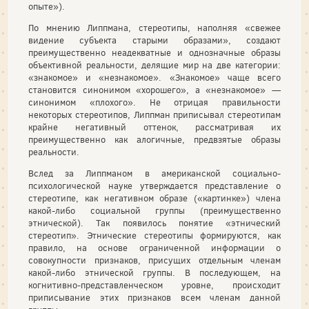
опыте»).
По мнению Липпмана, стереотипы, наполняя «свежее
видение субъекта старыми образами», создают
преимущественно неадекватные и однозначные образы
объективной реальности, делящие мир на две категории:
«знакомое» и «незнакомое». «Знакомое» чаще всего
становится синонимом «хорошего», а «незнакомое» —
синонимом «плохого». Не отрицая правильности
некоторых стереотипов, Липпман приписывал стереотипам
крайне негативный оттенок, рассматривая их
преимущественно как алогичные, предвзятые образы
реальности.
Вслед за Липпманом в американской социально-
психологической науке утверждается представление о
стереотипе, как негативном образе («картинке») члена
какой-либо социальной группы (преимущественно
этнической). Так появилось понятие «этнический
стереотип». Этнические стереотипы формируются, как
правило, на основе ограниченной информации о
совокупности признаков, присущих отдельным членам
какой-либо этнической группы. В последующем, на
когнитивно-представленческом уровне, происходит
приписывание этих признаков всем членам данной