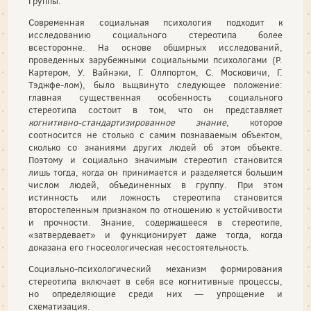
группы.
Современная социальная психология подходит к
исследованию социального стереотипа более
всесторонне. На основе обширных исследований,
проведенных зарубежными социальными психологами (Р.
Картером, У. Вайнэки, Г. Оллпортом, С. Московичи, Г.
Тэджфе-лом), было вьщвинуто следующее положение:
главная существенная особенность социального
стереотипа состоит в том, что он представляет
когнитивно-стандартизированное знание,
которое
соотносится не столько с самим познаваемым объектом,
сколько со знаниями других людей об этом объекте.
Поэтому и социально значимым стереотип становится
лишь тогда, когда он принимается и разделяется большим
числом людей, объединенных в группу. При этом
истинность или ложность стереотипа становится
второстепенным признаком по отношению к устойчивости
и прочности. Знание, содержащееся в стереотипе,
«затвердевает» и функционирует даже тогда, когда
доказана его гносеологическая несостоятельность.
Социально-психологический механизм формирования
стереотипа включает в себя все когнитивные процессы,
но определяющие среди них — упрощение и
схематизация.