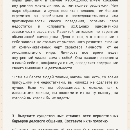
образ действий в случае необходимости.Чем сложнее
внутренняя жизнь личности, тем полнее рефлексия. Чем
шире образован и лучше воспитан человек, тем больше
стремится он разобраться в последовательности или
противоречивости своего поведения, осознать свои
недостатки и исправить их.Однако однозначной
зависимости здесь нет. Развитой интеллект не гарантия
объективной самооценки. Дело в том, что отношение к
себе зависит не столько от умственного развития, сколько
от коммуникативных черт характера личности, от ее
эмоционального мира. Личность все время ведет
внутренний диалог сама с собой. Она находит оппонента
в самой себе и, конфликтуя с ним, определяет содержание
своего мышления и деятельности.
"Если вы берете людей такими, каковы они есть, со всеми
присущими им недостатками, вы никогда не сделаете их
лучше. Если же вы обращаетесь с людьми, как с
идеальными людьми, вы поднимите их на ту высоту, на
которой вы хотели бы их видеть".
3. Выделите существенные отличия всех перцептивных
барьеров делового общения. Составьте их типологию