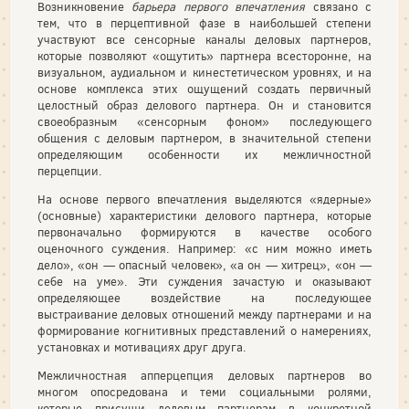
Возникновение
барьера первого впечатления
связано с
тем, что в перцептивной фазе в наибольшей степени
участвуют все сенсорные каналы деловых партнеров,
которые позволяют «ощутить» партнера всесторонне, на
визуальном, аудиальном и кинестетическом уровнях, и на
основе комплекса этих ощущений создать первичный
целостный образ делового партнера. Он и становится
своеобразным «сенсорным фоном» последующего
общения с деловым партнером, в значительной степени
определяющим особенности их межличностной
перцепции.
На основе первого впечатления выделяются «ядерные»
(основные) характеристики делового партнера, которые
первоначально формируются в качестве особого
оценочного суждения. Например: «с ним можно иметь
дело», «он — опасный человек», «а он — хитрец», «он —
себе на уме». Эти суждения зачастую и оказывают
определяющее воздействие на последующее
выстраивание деловых отношений между партнерами и на
формирование когнитивных представлений о намерениях,
установках и мотивациях друг друга.
Межличностная апперцепция деловых партнеров во
многом опосредована и теми социальными ролями,
которые присущи деловым партнерам в конкретной