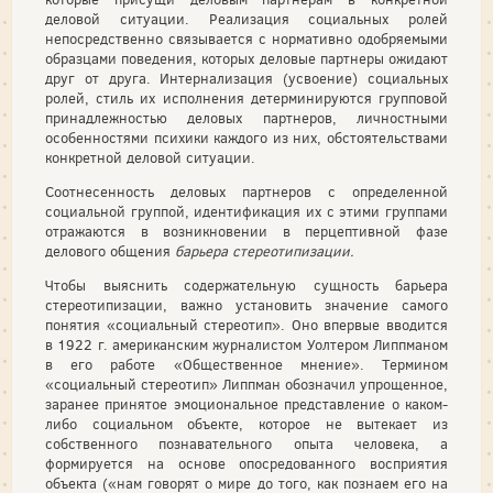
деловой ситуации. Реализация социальных ролей
непосредственно связывается с нормативно одобряемыми
образцами поведения, которых деловые партнеры ожидают
друг от друга. Интернализация (усвоение) социальных
ролей, стиль их исполнения детерминируются групповой
принадлежностью деловых партнеров, личностными
особенностями психики каждого из них, обстоятельствами
конкретной деловой ситуации.
Соотнесенность деловых партнеров с определенной
социальной группой, идентификация их с этими группами
отражаются в возникновении в перцептивной фазе
делового общения
барьера стереотипизации.
Чтобы выяснить содержательную сущность барьера
стереотипизации, важно установить значение самого
понятия «социальный стереотип». Оно впервые вводится
в 1922 г. американским журналистом Уолтером Липпманом
в его работе «Общественное мнение». Термином
«социальный стереотип» Липпман обозначил упрощенное,
заранее принятое эмоциональное представление о каком-
либо социальном объекте, которое не вытекает из
собственного познавательного опыта человека, а
формируется на основе опосредованного восприятия
объекта («нам говорят о мире до того, как познаем его на