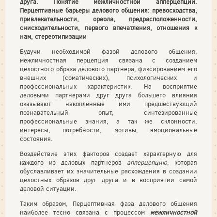
друга. Понятие межличностной апперцепции.
Перцептивные барьеры делового общения: превосходства,
привлекательности, ореола, предрасположенности,
снисходительности, первого впечатления, отношения к
нам, стереотипизации
Будучи необходимой фазой делового общения,
межличностная перцепция связана с созданием
целостного образа делового партнера, фиксированием его
внешних (соматических), психологических и
профессиональных характеристик. На восприятие
деловыми партнерами друг друга большего влияния
оказывают накопленные ими предшествующий
познавательный опыт, синтезированные
профессиональные знания, а так же склонности,
интересы, потребности, мотивы, эмоциональные
состояния.
Воздействие этих факторов создает характерную для
каждого из деловых партнеров
апперцепцию
, которая
обуславливает их значительные расхождения в создании
целостных образов друг друга и в восприятии самой
деловой ситуации.
Таким образом, Перцептивная фаза делового общения
наиболее тесно связана с процессом
межличностной