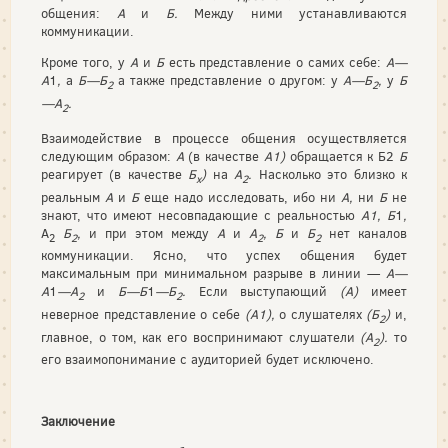
общения:
А
и
Б.
Между ними устанавливаются
коммуникации.
Кроме того, у
А
и
Б
есть представление о самих себе:
А—
А
1
,
а
Б—Б
а также представление о другом: у
А—Б
,
у
Б
2
2
—А
.
2
Взаимодействие в процессе общения осуществляется
следующим образом:
А
(в качестве
А1)
обращается к Б2
Б
реагирует (в качестве
Б
)
на
А
.
Насколько это близко к
х
2
реальным
А
и
Б
еще надо исследо­вать, ибо ни
А,
ни
Б
не
знают, что имеют несовпадающие с реаль­ностью
А1, Б
1
,
А
Б
,
и при этом между
А
и
А
, Б
и
Б
нет каналов
2
2
2
2
коммуникации. Ясно, что успех общения будет
максимальным при минимальном разрыве в линии —
А—
А
1
—А
и
Б—Б
1
—Б
.
Если выс­тупающий
(А)
имеет
2
2
неверное представление о себе
(А1),
о слуша­телях
(Б
)
и,
2
главное, о том, как его воспринимают слушатели
(А
).
то
2
его взаимопонимание с аудиторией будет исключено.
Заключение