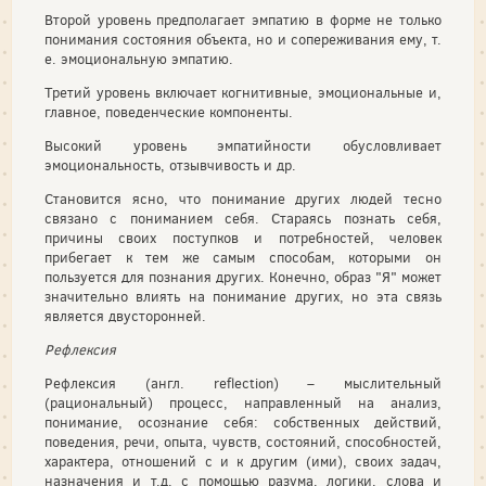
Второй уровень предполагает эмпатию в форме не только
понимания состояния объекта, но и сопереживания ему, т.
е. эмоциональную эмпатию.
Третий уровень включает когнитивные, эмоциональные и,
главное, поведенческие компоненты.
Высокий уровень эмпатийности обусловливает
эмоциональность, отзывчивость и др.
Становится ясно, что понимание других людей тесно
связано с пониманием себя. Стараясь познать себя,
причины своих поступков и потребностей, человек
прибегает к тем же самым способам, которыми он
пользуется для познания других. Конечно, образ "Я" может
значительно влиять на понимание других, но эта связь
является двусторонней.
Рефлексия
Рефлексия (англ. reflection) – мыслительный
(рациональный) процесс, направленный на анализ,
понимание, осознание себя: собственных действий,
поведения, речи, опыта, чувств, состояний, способностей,
характера, отношений с и к другим (ими), своих задач,
назначения и т.д. с помощью разума, логики, слова и