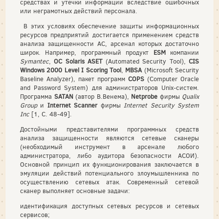
средствах и утечки информации вследствие ошибочных
или неграмотных действий персонала.
В этих условиях обеспечение защиты информационных
ресурсов предприятий достигается применением средств
анализа защищенности АС, арсенал которых достаточно
широк. Например, программный продукт
ESM
компании
Symantec
,
ОС
Solaris
ASET
(Automated Security Tool),
CIS
Windows
2000
Level
I
Scoring
Tool
,
MBSA
(Microsoft Security
Baseline Analyzer), пакет программ
COPS
(Computer Oracle
and Password System) для администраторов Unix-систем.
Программа
SATAN
(автор В.Венема),
Netprobe
фирмы
Qualix
Group
и
Internet Scanner
фирмы
Internet Security System
Inc
[1, С. 48-49].
Достойными представителями программных средств
анализа защищенности являются сетевые сканеры
(необходимый инструмент в арсенале любого
администратора, либо аудитора безопасности АСОИ).
Основной принцип их функционирования заключается в
эмуляции действий потенциального злоумышленника по
осуществлению сетевых атак. Современный сетевой
сканер выполняет основные задачи:
идентификация доступных сетевых ресурсов и сетевых
сервисов;