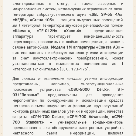
вмонтированных в стену, а также лазерных и
микроволновых систем, использующих отражение от окон.
Генераторы виброакустического шума
«SEL SP-55 4A»
,
«КЕДР»
,
«Стена-105
», – защита выделенных помещений
до 1 категорий
. Генераторы звуковой речеподобной помехи
«Шаман»
,
«TF-012N»
,
«Хаос-4»
– представленная
аппаратура гарантирует конфиденциальность
переговоров, проводимых в любых помещениях, а также в
салоне автомобиля.
Модели 1М аппаратуры «Соната АВ»
–
система защиты не образует каналов утечки информации
за счет акустоэлектрических преобразований, может
устанавливаться в выделенных помещениях до 1
категории включительно [3, С. 173-175].
Для
поиска и выявления каналов утечки
информации
представлены, например, многофункциональные
поисковые устройства
«OSC-5000 Delux»
,
ST-
031"Пиранья"
предназначены для проведения
мероприятий по обнаружению и локализации средств
негласного съема получения информации, круглосуточный
контроль различных каналов утечки информации, качества
защиты.
«CPM-700 Delux»
,
«CPM-700 Advanced»
,
«CPM-
700 Standart»
– универсальные зонды-мониторы
предназначены для обнаружения электронных устройств
негласного съема информации, включая