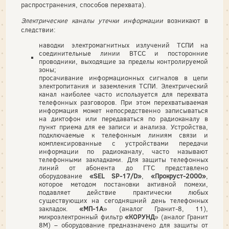
распространения, способов перехвата).
Электрические каналы утечки информации
возникают в
следствии:
наводки электромагнитных излучений ТСПИ на
соединительные линии ВТСС и посторонние
проводники, выходящие за пределы контролируемой
зоны;
просачивание информационных сигналов в цепи
электропитания и заземления ТСПИ. Электрический
канал наиболее часто используется для перехвата
телефонных разговоров. При этом перехватываемая
информация может непосредственно записываться
на диктофон или передаваться по радиоканалу в
пункт приема для ее записи и анализа. Устройства,
подключаемые к телефонным линиям связи и
комплексированные с устройствами передачи
информации по радиоканалу, часто называют
телефонными закладками. Для защиты телефонных
линий от абонента до ГТС представлено
оборудование
«SEL SP-17/D»
,
«Прокруст-2000»
,
которое методом постановки активной помехи,
подавляет действие практически любых
существующих на сегодняшний день телефонных
закладок.
«МП-1А
» (аналог Гранит-8, 11),
микроэлектронный фильтр
«КОРУНД
» (аналог Гранит
8М) – оборудование предназначено для защиты от