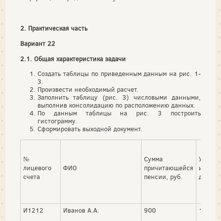
2. Практическая часть
Вариант 22
2.1. Общая характеристика задачи
Создать таблицы по приведенным данным на рис. 1-
3.
Произвести необходимый расчет.
Заполнить таблицу (рис. 3) числовыми данными,
выполнив консолидацию по расположению данных.
По данным таблицы на рис. 3 построить
гистограмму.
Сформировать выходной документ.
№
Сумма
Удер
лицевого
ФИО
причитающейся
исполн
счета
пенсии, руб.
докуме
И1212
Иванов А.А.
900
125