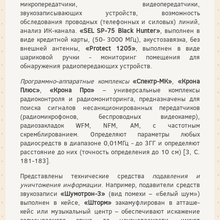
микропередатчики, видеопередатчики,
звукозаписывающих устройств, возможность
обследования проводных (телефонных и силовых) линий,
анализ ИК-канала.
«SEL SP-75 Black Hunter»
, выполнен в
виде кредитной карты, (50- 3000 МГц), акустозавязка, без
внешней антенны,
«Protect 1205»
, выполнен в виде
шариковой ручки - мониторинг помещения для
обнаружения радиопередающих устройств.
Программно-аппаратные комплексы
«Спектр-МК»
,
«Крона
Плюс»
,
«Крона Про»
– универсальные комплексы
радиоконтроля и радиомониторинга, предназначены для
поиска сигналов несанкционированных передатчиков
(радиомикрофонов, беспроводных видеокамер),
радиозакладок WFM, NFM, AM, с частотным
cкремблированием. Определяют параметры любых
радиосредств в диапазоне 0,01МГц - до 3ГГ и определяют
расстояние до них (точность определения до 10 см) [3, С.
181-183].
Представлены технические средства
подавления и
уничтожения информации
. Например, подавители средств
звукозаписи
«Шумотрон-3»
(вид помехи – «белый шум»)
выполнен в кейсе,
«Шторм»
закамуфлирован в атташе-
кейс или музыкальный центр – обеспечивают искажение