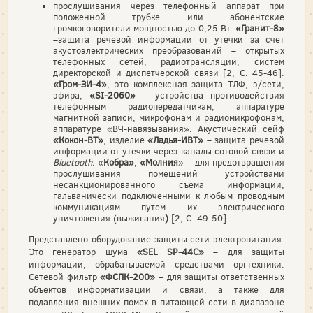
прослушивания через телефонный аппарат при
положенной трубке или абонентские
громкоговорители мощностью до 0,25 Вт.
«Гранит-8»
–защита речевой информации от утечки за счет
акустоэлектрических преобразований – открытых
телефонных сетей, радиотрансляции, систем
директорской и диспетчерской связи [2, С. 45-46].
«Гром-ЗИ-4»
, это комплексная защита ТЛФ, э/сети,
эфира,
«SI-2060»
– устройства противодействия
телефонным радиопередатчикам, аппаратуре
магнитной записи, микрофонам и радиомикрофонам,
аппаратуре «ВЧ-навязывания». Акустический сейф
«Кокон-ВТ»
, изделие
«Ладья-ИВТ»
– защита речевой
информации от утечки через каналы сотовой связи и
Bluetooth.
«
Кобра»
,
«Молния
» – для предотвращения
прослушивания помещений устройствами
несанкционированного съема информации,
гальванически подключенными к любым проводным
коммуникациям путем их электрического
уничтожения (выжигания
)
[2, С. 49-50].
Представлено оборудование защиты сети электропитания.
Это генератор шума
«SEL SP-44C»
– для защиты
информации, обрабатываемой средствами оргтехники.
Сетевой фильтр
«ФСПК-200»
– для защиты ответственных
объектов информатизации и связи, а также для
подавления внешних помех в питающей сети в диапазоне