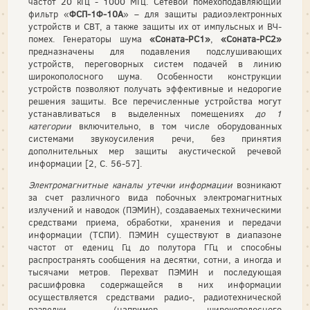
частот 20 кГц - 1000 МГц. Сетевой помехоподавляющий
фильтр «
ФСП-1Ф-10А
» – для защиты радиоэлектронных
устройств и СВТ, а также защиты их от импульсных и ВЧ-
помех. Генераторы шума
«Соната-РС1»
,
«Соната-РС2»
предназначены для подавления подслушивающих
устройств, переговорных систем подачей в линию
широкополосного шума. Особенности конструкции
устройств позволяют получать эффективные и недорогие
решения защиты. Все перечисленные устройства могут
устанавливаться в выделенных помещениях
до 1
категории
включительно, в том числе оборудованных
системами звукоусиления речи, без принятия
дополнительных мер защиты акустической речевой
информации [2, С. 56-57].
Электромагнитные каналы утечки информации
возникают
за счет различного вида побочных электромагнитных
излучений и наводок (ПЭМИН), создаваемых техническими
средствами приема, обработки, хранения и передачи
информации (ТСПИ). ПЭМИН существуют в диапазоне
частот от едениц Гц до полутора ГГц и способны
распространять сообщения на десятки, сотни, а иногда и
тысячами метров. Перехват ПЭМИН и последующая
расшифровка содержащейся в них информации
осуществляется средствами радио-, радиотехнической
разведки (например, широкополосного