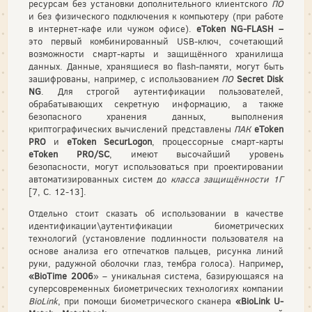
ресурсам без установки дополнительного клиентского
ПО
и без физического подключения к компьютеру (при работе
в интернет-кафе или чужом офисе).
eToken
NG
-
FLASH
–
это первый комбинированный USB-ключ, сочетающий
возможности смарт-карты и защищённого хранилища
данных. Данные, хранящиеся во flash-памяти, могут быть
зашифрованы, например, с использованием
ПО
Secret Disk
NG
. Для строгой аутентификации пользователей,
обрабатывающих секретную информацию, а также
безопасного хранения данных, выполнения
криптографических вычислений представлены
ПАК
eToken
PRO
и
eToken SecurLogon
, процессорные смарт-карты
eToken PRO/SC
, имеют высочайший уровень
безопасности, могут использоваться при проектировании
автоматизированных систем до
класса защищённости 1Г
[7, С. 12-13].
Отдельно стоит сказать об использовании в качестве
идентификации\аутентификации биометрических
технологий (установление подлинности пользователя на
основе анализа его отпечатков пальцев, рисунка линий
руки, радужной оболочки глаз, тембра голоса). Например
,
«BioTime 2006
» – уникальная система, базирующаяся на
суперсовременных биометрических технологиях компании
BioLink
, при помощи биометрического сканера
«BioLink U-