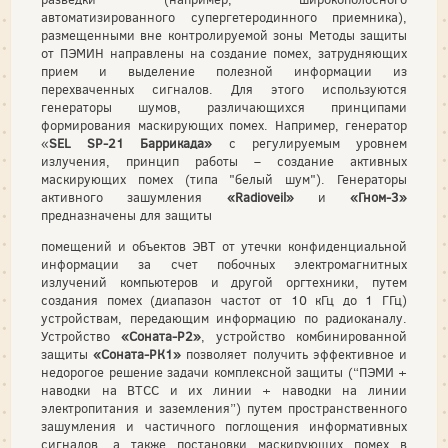
автоматизированного супергетеродинного приемника),
размещенными вне контролируемой зоны Методы защиты
от ПЭМИН направлены на создание помех, затрудняющих
прием и выделение полезной информации из
перехваченных сигналов. Для этого используются
генераторы шумов, различающихся принципами
формирования маскирующих помех. Например, генератор
«
SEL SP-21 Баррикада»
с регулируемым уровнем
излучения, принцип работы – создание активных
маскирующих помех (типа "белый шум"). Генераторы
активного зашумления
«Radioveil»
и
«Гном-3»
предназначены для защиты
помещений и объектов ЭВТ от утечки конфиденциальной
информации за счет побочных электромагнитных
излучений компьютеров и другой оргтехники, путем
создания помех (диапазон частот от 10 кГц до 1 ГГц)
устройствам, передающим информацию по радиоканалу.
Устройство
«Соната-Р2»
, устройство комбинированной
защиты
«Соната-РК1»
позволяет получить эффективное и
недорогое решение задачи комплексной защиты (“ПЭМИ +
наводки на ВТСС и их линии + наводки на линии
электропитания и заземления”) путем пространственного
зашумления и частичного поглощения информативных
сигналов, а также постановки маскирующих помех в