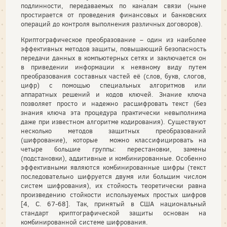
подлинности, передаваемых по каналам связи (ныне
простирается от проведения финансовых и банковских
операций до контроля выполнения различных договоров).
Криптографическое преобразование – один из наиболее
эффективных методов защиты, повышающий безопасность
передачи данных в компьютерных сетях и заключается он
в приведении информации к неявному виду путем
преобразования составных частей её (слов, букв, слогов,
цифр) с помощью специальных алгоритмов или
аппаратных решений и кодов ключей. Знание ключа
позволяет просто и надежно расшифровать текст (без
знания ключа эта процедура практически невыполнима
даже при известном алгоритме кодирования). Существуют
несколько методов защитных преобразований
(шифрование), которые можно классифицировать на
четыре большие группы: перестановки, замены
(подстановки), аддитивные и комбинированные. Особенно
эффективными являются комбинированные шифры (текст
последовательно шифруется двумя или большим числом
систем шифрования), их стойкость теоретически равна
произведению стойкости используемых простых шифров
[4, С. 67-68]. Так, принятый в США национальный
стандарт криптографической защиты основан на
комбинированной системе шифрования.