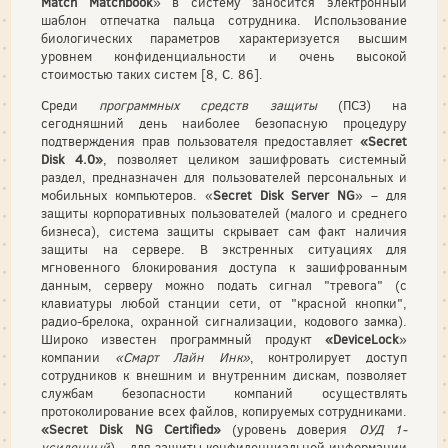
Match Matchbook
» в систему заносится электронный
шаблон отпечатка пальца сотрудника. Использование
биологических параметров характеризуется высшим
уровнем конфиденциальности и очень высокой
стоимостью таких систем [8, С. 86].
Среди
программных средств защиты
(ПСЗ) на
сегодняшний день наиболее безопасную процедуру
подтверждения прав пользователя предоставляет
«
Secret
Disk
4.0»
, позволяет целиком зашифровать системный
раздел, предназначен для пользователей персональных и
мобильных компьютеров. «
Secret Disk Server NG
» – для
защиты корпоративных пользователей (малого и среднего
бизнеса), система защиты скрывает сам факт наличия
защиты на сервере. В экстренных ситуациях для
мгновенного блокирования доступа к зашифрованным
данным, серверу можно подать сигнал "тревога" (с
клавиатуры любой станции сети, от "красной кнопки",
радио-брелока, охранной сигнализации, кодового замка).
Широко известен программный продукт
«DeviceLock
»
компании
«Смарт Лайн Инк»
, контролирует доступ
сотрудников к внешним и внутренним дискам, позволяет
службам безопасности компаний осуществлять
протоколирование всех файлов, копируемых сотрудниками.
«Secret Disk NG Certified»
(уровень доверия
ОУД 1-
усиленный
) – для защиты конфиденциальной информации