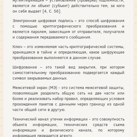
Аутентификация – установление (проверка) подлинности,
является ли объект (субъект) действительно тем, за кого
он себя выдает [4, С. 56].
Электронная цифровая подпись – это способ шифрования
с помощью криптографического преобразования и
является паролем, зависящим от отправителя, получателя
и содержания передаваемого сообщения.
Ключ – это изменяемая часть криптографической системы,
хранящаяся в тайне и определяющая, какое шифрующее
преобразование выполняется в данном случае.
Шифрование – это такой вид закрытия, при котором
самостоятельному преобразованию подвергается каждый
символ закрываемых данных.
Межсетевой экран (МЭ) - это система межсетевой защиты,
позволяющая разделить общую сеть на две части или
более и реализовать набор правил, определяющих условия
прохождения пакетов с данными через границу из одной
части общей сети в другую.
Технический канал утечки информации - это совокупность
объекта информации, технических средств съема
информации и физического канала, по которому
информация передается агенту.