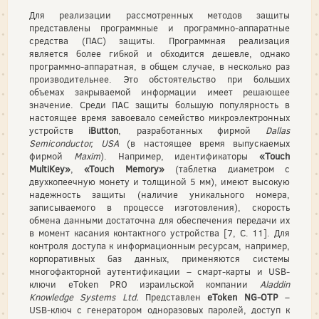
Для реализации рассмотренных методов защиты
представлены программные и программно-аппаратные
средства (ПАС) защиты. Программная реализация
является более гибкой и обходится дешевле, однако
программно-аппаратная, в общем случае, в несколько раз
производительнее. Это обстоятельство при больших
объемах закрываемой информации имеет решающее
значение. Среди ПАС защиты большую популярность в
настоящее время завоевало семейство микроэлектронных
устройств
iButton
, разработанных фирмой
Dallas
Semiconductor, USA
(в настоящее время выпускаемых
фирмой
Maxim
). Например, идентификаторы
«Touch
MultiKey»
,
«Touch Memory»
(таблетка диаметром с
двухкопеечную монету и толщиной 5 мм), имеют высокую
надежность защиты (наличие уникального номера,
записываемого в процессе изготовления), скорость
обмена данными достаточна для обеспечения передачи их
в момент касания контактного устройства [7, С. 11]. Для
контроля доступа к информационным ресурсам, например,
корпоративных баз данных, применяются системы
многофакторной аутентификации – смарт-карты и USB-
ключи eToken PRO израильской компании
Aladdin
Knowledge Systems Ltd.
Представлен
eToken NG-OTP
–
USB-ключ с генератором одноразовых паролей, доступ к