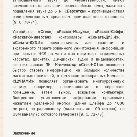
записываемого звука до неузнаваемости, имеют
возможность навязывания речеподобных помех, дальность
подавления звука до 6 м. «
Барсетка»
– противодействия
радиоэлектронным средствам промышленного шпионажа
[9, С. 70-71].
Устройства
«Стек»
,
«Раскат-Модуль»
,
«Раскат-Сейф»
,
«Раскат-Универсал»
, контроллеры
«Соната-ДУ3.4»
,
«Соната-ДУ3.5
» предназначены для хранения и
экстренного гарантированного уничтожения информации
при попытке НСД на магнитных носителях: стриммерных
кассетах, дискетах, ZIP-дисках, аудио и видеокассетах,
жестких дисках ПК.
Утилизатор
«Стек-НС1в»
позволяет
быстро стереть информацию на большом количестве
магнитных носителей, в том числе неисправных Комплекс
«ЦУНАМИ»
позволяет организовать многоуровневую
защиту, например, проникновение в серверное
помещение, затем вынос, вскрытие компьютера.
Экстренное уничтожение информации происходит
нажатием удаленной кнопки (длина шлейфа до 1000
метров), по радиоканалу (дальность до 100 метров), по
GSM каналу (с сотового телефона) [9, С. 72-73].
Заключение