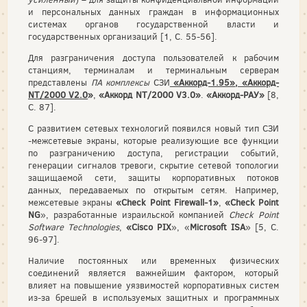
и персональных данных граждан в информационных
системах органов государственной власти и
государственных организаций [1, С. 55-56].
Для разграничения доступа пользователей к рабочим
станциям, терминалам и терминальным серверам
представлены
ПА комплексы
СЗИ
«Аккорд-1.95»
, «Аккорд-
NT/2000 V2.0
»
,
«Аккорд
NТ/2000 V3.0»
.
«Аккорд-РАУ»
[8,
С. 87].
С развитием сетевых технологий появился новый тип СЗИ
-межсетевые экраны, которые реализующие все функции
по разграничению доступа, регистрации событий,
генерации сигналов тревоги, скрытие сетевой топологии
защищаемой сети, защиты корпоративных потоков
данных, передаваемых по открытым сетям. Например,
межсетевые экраны
«
Check
Point
Firewall
-1»
,
«
Check
Point
NG
», разработанные израильской компанией
Check
Point
Software
Technologies
,
«Cisco PIX
», «
Microsoft ISA
» [5, С.
96-97].
Наличие постоянных или временных физических
соединений является важнейшим фактором, который
влияет на повышение уязвимостей корпоративных систем
из-за брешей в используемых защитных и программных