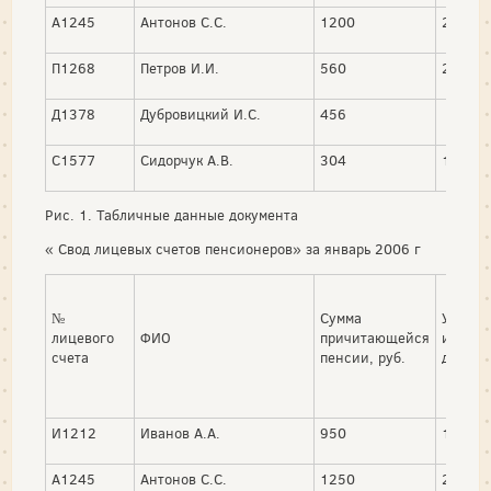
А1245
Антонов С.С.
1200
200
П1268
Петров И.И.
560
25
Д1378
Дубровицкий И.С.
456
С1577
Сидорчук А.В.
304
100
Рис. 1. Табличные данные документа
« Свод лицевых счетов пенсионеров» за январь 2006 г
№
Сумма
Удер
лицевого
ФИО
причитающейся
исполн
счета
пенсии, руб.
докуме
И1212
Иванов А.А.
950
130
А1245
Антонов С.С.
1250
210