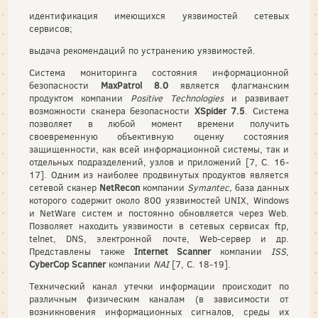
идентификация имеющихся уязвимостей сетевых
сервисов;
выдача рекомендаций по устранению уязвимостей.
Система мониторинга состояния информационной
безопасности
MaxPatrol 8.0
является флагманским
продуктом компании
Positive Technologies
и развивает
возможности сканера безопасности
XSpider 7.5
. Система
позволяет в любой момент времени получить
своевременную объективную оценку состояния
защищенности, как всей информационной системы, так и
отдельных подразделений, узлов и приложений [7, С. 16-
17]. Одним из наиболее продвинутых продуктов является
сетевой сканер
NetRecon
компании
Symantec,
база данных
которого содержит около 800 уязвимостей UNIX, Windows
и NetWare систем и постоянно обновляется через Web.
Позволяет находить уязвимости в сетевых сервисах ftp,
telnet, DNS, электронной почте, Web-сервер и др.
Представлены также
Internet
Scanner
компании
ISS
,
CyberCop
Scanner
компании
NAI
[7, С. 18-19].
Технический канал утечки информации происходит по
различным физическим каналам (в зависимости от
возникновения информационных сигналов, среды их