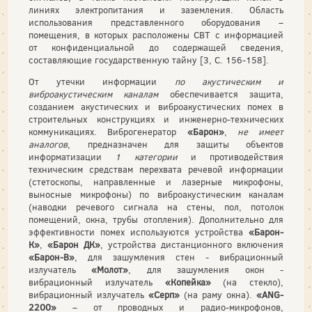
линиях электропитания и заземления. Область
использования представленного оборудования –
помещения, в которых расположены СВТ с информацией
от конфиденциальной до содержащей сведения,
составляющие государственную тайну [3, С. 156-158].
От утечки информации
по акустическим и
виброакустическим каналам
обеспечивается защита,
созданием акустических и виброакустических помех в
строительных конструкциях и инженерно-технических
коммуникациях. Виброгенератор
«Барон»
,
не имеет
аналогов
, предназначен для защиты объектов
информатизации
1 категории
и противодействия
техническим средствам перехвата речевой информации
(стетоскопы, направленные и лазерные микрофоны,
выносные микрофоны) по виброакустическим каналам
(наводки речевого сигнала на стены, пол, потолок
помещений, окна, трубы отопления). Дополнительно для
эффективности помех используются устройства
«Барон-
К»
,
«Барон ДК»
, устройства дистанционного включения
«Барон-В»
, для зашумления стен - вибрационный
излучатель
«Молот»
, для зашумления окон -
вибрационный излучатель
«Копейка»
(на стекло),
вибрационный излучатель
«Серп»
(на раму окна).
«ANG-
2200»
– от проводных и радио-микрофонов,