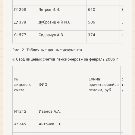
П1268
Петров И.И.
610
30
Д1378
Дубровицкий И.С.
506
5
С1577
Сидорчук А.В.
374
100
Рис. 2. Табличные данные документа
« Свод лицевых счетов пенсионеров» за февраль 2006 г
№
Сумма
Удер
лицевого
ФИО
причитающейся
испол
счета
пенсии, руб.
докуме
И1212
Иванов А.А.
А1245
Антонов С.С.