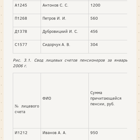
А1245
Антонов С. С.
1200
200
П1268
Петров И. И.
560
25
Д1378
Дубровицкий И. С.
456
С1577
Сидорчук А. В.
304
100
Рис. 3.1. Свод лицевых счетов пенсионеров за январь
2006 г.
Уде
Сумма
испо
ФИО
причитающейся
доку
пенсии, руб.
№ лицевого
руб.
счета
И1212
Иванов А. А.
950
130