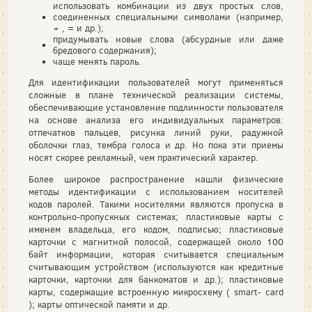
использовать комбинации из двух простых слов,
соединенных специальными символами (например,
+ , = и др.);
придумывать новые слова (абсурдные или даже
бредового содержания);
чаще менять пароль.
Для идентификации пользователей могут применяться
сложные в плане технической реализации системы,
обеспечивающие установление подлинности пользователя
на основе анализа его индивидуальных параметров:
отпечатков пальцев, рисунка линий руки, радужной
оболочки глаз, тембра голоса и др. Но пока эти приемы
носят скорее рекламный, чем практический характер.
Более широкое распространение нашли физические
методы идентификации с использованием носителей
кодов паролей. Такими носителями являются пропуска в
контрольно-пропускных системах; пластиковые карты с
именем владельца, его кодом, подписью; пластиковые
карточки с магнитной полосой, содержащей около 100
байт информации, которая считывается специальным
считывающим устройством (используются как кредитные
карточки, карточки для банкоматов и др.); пластиковые
карты, содержащие встроенную микросхему ( smart- card
); карты оптической памяти и др.