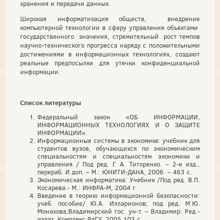
хранения и передачи данных.
Широкая информатизация обществ, внедрение
компьютерной технологии в сферу управления объектами
государственного значения, стремительный рост темпов
научно-технического прогресса наряду с положительными
достижениями в информационных технологиях, создают
реальные предпосылки для утечки конфиденциальной
информации.
Список литературы
Федеральный закон «ОБ ИНФОРМАЦИИ,
ИНФОРМАЦИОННЫХ ТЕХНОЛОГИЯХ И О ЗАЩИТЕ
ИНФОРМАЦИИ».
Информационные системы в экономике: учебник для
студентов вузов, обучающихся по экономическим
специальностям и специальностям экономики и
управления / Под ред. Г. А. Титоренко. – 2-е изд.,
перераб. И доп. – М.: ЮНИТИ-ДАНА, 2006. – 463 с.
Экономическая информатика: Учебник /Под ред. В.П.
Косарева.- М.: ИНФРА-М, 2004 г.
Введение в теорию информационной безопасности:
учеб. пособие/ Ю.А. Илларионов; под ред. М.Ю.
Монахова;Владимирский гос. ун-т. – Владимир: Ред.-
издат. Комплекс ВлГУ, 2005,103 с.