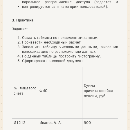
парольное разграничение доступа (задается и
контролируется ранг категории пользователей).
3. Практика
Задание:
Создать таблицы по приведенным данным.
Произвести необходимый расчет.
Заполнить таблицу числовыми данными, выполнив
консолидацию по расположению данных.
По данным таблицы построить гистограмму.
Сформировать выходной документ.
Уде
Сумма
№ лицевого
испо
ФИО
причитающейся
счета
доку
пенсии, руб.
руб.
И1212
Иванов А. А.
900
125