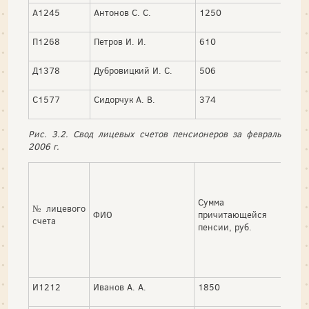
А1245
Антонов С. С.
1250
210
П1268
Петров И. И.
610
30
Д1378
Дубровицкий И. С.
506
5
С1577
Сидорчук А. В.
374
100
Рис. 3.2. Свод лицевых счетов пенсионеров за февраль
2006 г.
Удер
Сумма
№ лицевого
испол
ФИО
причитающейся
счета
доку
пенсии, руб.
руб.
И1212
Иванов А. А.
1850
255