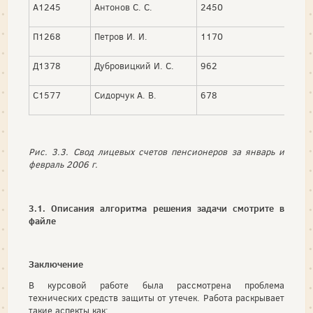
А1245
Антонов С. С.
2450
410
П1268
Петров И. И.
1170
55
Д1378
Дубровицкий И. С.
962
5
С1577
Сидорчук А. В.
678
200
Рис. 3.3. Свод лицевых счетов пенсионеров за январь и
февраль 2006 г.
3.1. Описания алгоритма решения задачи смотрите в
файле
Заключение
В курсовой работе была рассмотрена проблема
технических средств защиты от утечек. Работа раскрывает
такие аспекты как: