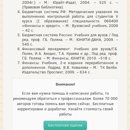
2004г.) – М.: Юрайт-Издат, 2004. – 525 с. –
(Правовая библиотека).
Бюджетная система РФ: Методические указания по
выполнению контрольной работы для студентов V
курса (I образование) специальности 060400
«Финансы и кредит». – М.: Вузовский учебник, 2009
– 42 с.
Бюджетная система России: Учебник для вузов / Под
ред. проф. Г.Б. Поляка. – М.: ЮНИТИ-ДАНА, 2009. –
540 с.
Финансовый менеджмент: Учебник для вузов/Г.Б.
Поляк, И.А. Акодис, Т.А. Краева и др.; Под ред. проф.
Г.Б. Поляка. – М: Финансы, ЮНИТИ, 2010. –518 с.
Финансы: Учебник, 2-е издание переработанное и
дополненное. Подред. В.В. Ковалева – М.: ТК Велби.
Издательство Проспект, 2009. – 634 с.
Внимание!
Если вам нужна помощь в написании работы, то
рекомендуем обратиться к профессионалам. Более 70 000
авторов готовы помочь вам прямо сейчас. Бесплатные
корректировки и доработки. Узнайте стоимость своей
работы
Бесплатная оценка