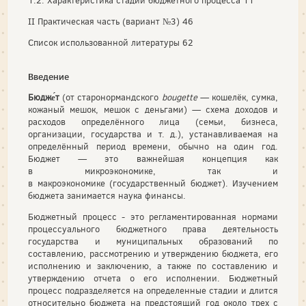
1.2. Характеристика стадий бюджетного процесса 11
II Практическая часть (вариант №3) 46
Список использованной литературы 62
Введение
Бюдже́т
(от старонормандского
bougette
— кошелёк, сумка,
кожаный мешок, мешок с деньгами) — схема доходов и
расходов определённого лица (семьи, бизнеса,
организации, государства и т. д.), устанавливаемая на
определённый период времени, обычно на один год.
Бюджет — это важнейшая концепция как
в микроэкономике, так и
в макроэкономике (государственный бюджет). Изучением
бюджета занимается наука финансы.
Бюджетный процесс - это регламентированная нормами
процессуального бюджетного права деятельность
государства и муниципальных образований по
составлению, рассмотрению и утверждению бюджета, его
исполнению и заключению, а также по составлению и
утверждению отчета о его исполнении. Бюджетный
процесс подразделяется на определенные стадии и длится
относительно бюджета на предстоящий год около трех с