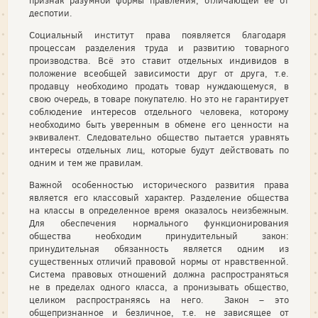
признак разумной формы правления, отличающей её от
деспотии.
Социальный институт права появляется благодаря
процессам разделения труда и развитию товарного
производства. Всё это ставит отдельных индивидов в
положение всеобщей зависимости друг от друга, т.е.
продавцу необходимо продать товар нуждающемуся, в
свою очередь, в товаре покупателю. Но это не гарантирует
соблюдение интересов отдельного человека, которому
необходимо быть уверенным в обмене его ценности на
эквивалент. Следовательно общество пытается уравнять
интересы отдельных лиц, которые будут действовать по
одним и тем же правилам.
Важной особенностью исторического развития права
является его классовый характер. Разделение общества
на классы в определенное время оказалось неизбежным.
Для обеспечения нормального функционирования
общества необходим принудительный закон:
принудительная обязанность является одним из
существенных отличий правовой нормы от нравственной.
Система правовых отношений должна распространяться
не в пределах одного класса, а пронизывать общество,
целиком распространяясь на него. Закон – это
общепризнанное и безличное, т.е. не зависящее от