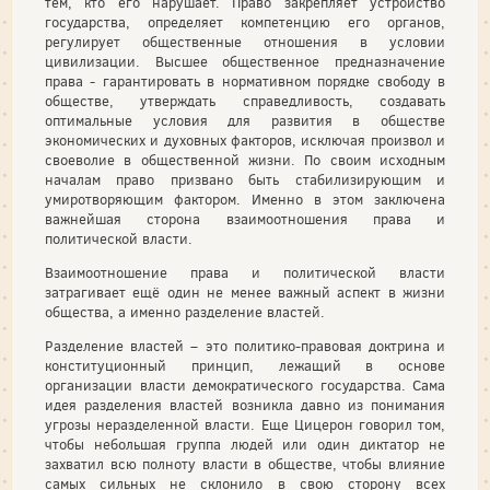
тем, кто его нарушает. Право закрепляет устройство
государства, определяет компетенцию его органов,
регулирует общественные отношения в условии
цивилизации. Высшее общественное предназначение
права - гарантировать в нормативном порядке свободу в
обществе, утверждать справедливость, создавать
оптимальные условия для развития в обществе
экономических и духовных факторов, исключая произвол и
своеволие в общественной жизни. По своим исходным
началам право призвано быть стабилизирующим и
умиротворяющим фактором. Именно в этом заключена
важнейшая сторона взаимоотношения права и
политической власти.
Взаимоотношение права и политической власти
затрагивает ещё один не менее важный аспект в жизни
общества, а именно разделение властей.
Разделение властей – это политико-правовая доктрина и
конституционный принцип, лежащий в основе
организации власти демократического государства. Сама
идея разделения властей возникла давно из понимания
угрозы неразделенной власти. Еще Цицерон говорил том,
чтобы небольшая группа людей или один диктатор не
захватил всю полноту власти в обществе, чтобы влияние
самых сильных не склонило в свою сторону всех