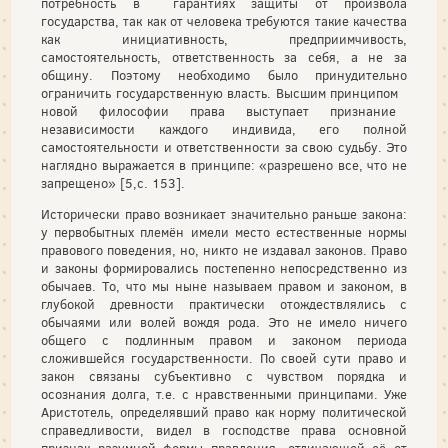
потребность в гарантиях защиты от произвола
государства, так как от человека требуются такие качества
как инициативность, предприимчивость,
самостоятельность, ответственность за себя, а не за
общину. Поэтому необходимо было принудительно
ограничить государственную власть. Высшим принципом
новой философии права выступает признание
независимости каждого индивида, его полной
самостоятельности и ответственности за свою судьбу. Это
наглядно выражается в принципе: «разрешено все, что не
запрещено» [5,с. 153].
Исторически право возникает значительно раньше закона:
у первобытных племён имели место естественные нормы
правового поведения, но, никто не издавал законов. Право
и законы формировались постепенно непосредственно из
обычаев. То, что мы ныне называем правом и законом, в
глубокой древности практически отождествлялись с
обычаями или волей вождя рода. Это не имело ничего
общего с подлинным правом и законом периода
сложившейся государственности. По своей сути право и
закон связаны субъективно с чувством порядка и
осознания долга, т.е. с нравственными принципами. Уже
Аристотель, определявший право как норму политической
справедливости, видел в господстве права основной