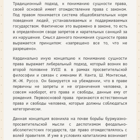
Традиционный подход, к пониманию сущности права,
своей основой имеет отождествление права с законом.
Под правом понимается система общеобязательных норм
поведения людей, устанавливаемых и поддерживаемых
государством. Фактически это выражено в законе, то есть
в определённом своде запретов и карательных санкций за
их нарушение. Смысл данного понимания сущности права
выражается принципом: «запрещено все то, что не
разрешено».
Кардинально иную концепцию к пониманию сущности
права выражает либеральный подход, который возник во
второй половине XVIII в. в рамках просветительской
философии и связан с именами И. Канта, Ш. Монтескье,
Ж.-Ж. Руссо. Он базируется на убеждении, что в праве
первичны не запреты и не ограничения человека, а
совсем наоборот, его права и свободы, данные ему от
рождения. Первоосновой права признаются естественные
права и свободы человека, которые должны соблюдаться
категорически.
Данная концепция возникла на почве борьбы буржуазно-
просветительской мысли с деспотизмом феодально-
абсолютистских государств, где право отождествлялось с
волей правителя. И уже в условиях капитализма возникает