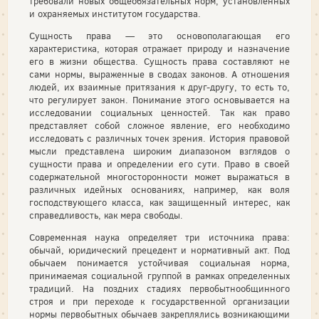
требовали новых общеобязательных норм, установленных
и охраняемых институтом государства.
Сущность права — это основополагающая его
характеристика, которая отражает природу и назначение
его в жизни общества. Сущность права составляют не
сами нормы, выраженные в сводах законов. А отношения
людей, их взаимные притязания к друг-другу, то есть то,
что регулирует закон. Понимание этого основывается на
исследовании социальных ценностей. Так как право
представляет собой сложное явление, его необходимо
исследовать с различных точек зрения. История правовой
мысли представлена широким диапазоном взглядов о
сущности права и определении его сути. Право в своей
содержательной многосторонности может выражаться в
различных идейных основаниях, например, как воля
господствующего класса, как защищенный интерес, как
справедливость, как мера свободы.
Современная наука определяет три источника права:
обычай, юридический прецедент и нормативный акт. Под
обычаем понимается устойчивая социальная норма,
принимаемая социальной группой в рамках определенных
традиций. На поздних стадиях первобытнообщинного
строя и при переходе к государственной организации
нормы первобытных обычаев закреплялись возникающими