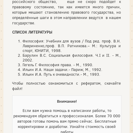
российского общество, еще не скоро подойдет к
правовому состоянию, так как имеется много причин,
которые мешают становлению правового государства, но
определённые шаги в этом направлении ведутся в нашем
государстве.
СПИСОК ЛИТЕРАТУРЫ
Философия: Учебник для вузов / Под ред. проф. В.Н.
Лавриненко,проф. В.П. Ратникова.– М.: Культура и
спорт, ЮНИТИ, 1998.
Барулин В.С. Социальная философия. Ч.
I и II. - М.,
2002.
Гегель Г. Философия права. - М., 1990.
Ильин И.А. Наши задачи.- Париж; М., 1992.
Ильин И.А. Путь к очевидности.- М., 1993.
Чтобы полностью ознакомиться с рефератом, скачайте
файл!
Внимание!
Если вам нужна помощь в написании работы, то
рекомендуем обратиться к профессионалам. Более 70 000
авторов готовы помочь вам прямо сейчас. Бесплатные
корректировки и доработки. Узнайте стоимость своей
работы