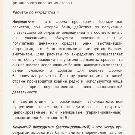
финансового положения сторон.
Расчеты по аккредитиву:
Аккредитив
– это форма проведения безналичных
расчетов, при которой банк, действуя по поручению
плательщика об открытии аккредитива и в соответствии с
его указаниями, обязуется произвести платежи
получателю денежных средств. Банк, выставивший
аккредитив, т.е. банк плательщика, именуется банком-
эмитентом. Если расчеты по аккредитиву осуществляет
банк, обслуживающий получателя денежных средств, то
он называется исполняющим банком. Аккредитив является
самой сложной и дорогой для клиента формой
безналичных расчетов. Поэтому расчеты ими в нашей
стране производятся крайне редко и используются чаще
всего при осуществлении внешнеэкономической
деятельности.
В соответствии с российским законодательством
существуют такие виды аккредитивов как: покрытые
(депонированные) или непокрытые (гарантированные);
отзывные или безотзывные[8].
Покрытый аккредитив (депонированный)
– это когда при
открытии аккредитива банк – эмитент перечисляет за счет