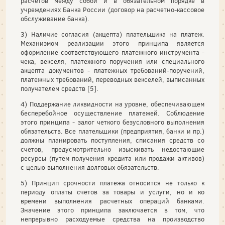
расчетов между собой и в обязательном порядке в
учреждениях Банка России (договор на расчетно-кассовое
обслуживание банка).
3) Наличие согласия (акцепта) плательщика на платеж.
Механизмом реализации этого принципа является
оформление соответствующего платежного инструмента -
чека, векселя, платежного поручения или специального
акцепта документов - платежных требований-поручений,
платежных требований, переводных векселей, выписанных
получателем средств [5].
4) Поддержание ликвидности на уровне, обеспечивающем
бесперебойное осуществление платежей. Соблюдение
этого принципа - залог четкого безусловного выполнения
обязательств. Все плательщики (предприятия, банки и пр.)
должны планировать поступления, списания средств со
счетов, предусмотрительно изыскивать недостающие
ресурсы (путем получения кредита или продажи активов)
с целью выполнения долговых обязательств.
5) Принцип срочности платежа относится не только к
периоду оплаты счетов за товары и услуги, но и ко
времени выполнения расчетных операций банками.
Значение этого принципа заключается в том, что
непрерывно расходуемые средства на производство