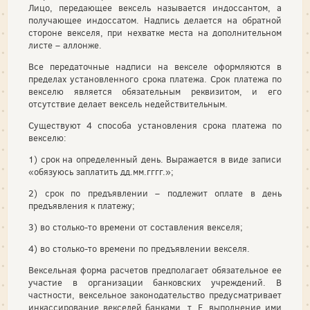
Лицо, передающее вексель называется индоссантом, а
получающее индоссатом. Надпись делается на обратной
стороне векселя, при нехватке места на дополнительном
листе – аллонже.
Все передаточные надписи на векселе оформляются в
пределах установленного срока платежа. Срок платежа по
векселю является обязательным реквизитом, и его
отсутствие делает вексель недействительным.
Существуют 4 способа установления срока платежа по
векселю:
1) срок на определенный день. Выражается в виде записи
«обязуюсь заплатить дд.мм.гггг.»;
2) срок по предъявлении – подлежит оплате в день
предъявления к платежу;
3) во столько-то времени от составления векселя;
4) во столько-то времени по предъявлении векселя.
Вексельная форма расчетов предполагает обязательное ее
участие в организации банковских учреждений. В
частности, вексельное законодательство предусматривает
инкассирование векселей банками, т. Е. выполнение ими