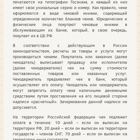
печатаются на типографии Госзнака, и каждый из них
имеет свои уникальные серию и номер. Как правило, чеки
оформляются в виде чековой книжки, содержащей
определенное количество бланков чеков. Юридические и
физические лица покупают чековые книжки в
обслуживающем их банке, который, в свою очередь,
покупает их в ЦБ РФ.
В соответствии с действующим в России
законодательством, расчеты за товары и услуги могут
производиться чеками. Покупатель или заказчик (далее
чекодатель) выписывает продавцу или исполнителю
(далее чекодержателю) чек на сумму стоимости
поставленных товаров или оказанных услуг.
Чекодержатель предъявляет чек в банк, который
осуществляет его оплату. Чекодатель или чекодержатель
могут запретить оплату чека наличными денежными
средствами путем проставления на его лицевой стороне
надписи «расчетный». Зачеркивание данной надписи не
допускается.
На территории Российской федерации чек подлежит
оплате в течение: 10 дней – если он выписан на
территории РФ; 20 дней – если он выписан на территории
государств – членов СНГ; 70 дней – если он выписан на
территории иных государств.