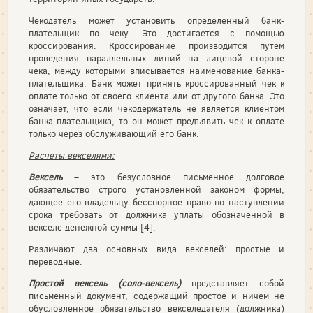
Чекодатель может установить определенный банк-
плательщик по чеку. Это достигается с помощью
кроссирования. Кроссирование производится путем
проведения параллельных линий на лицевой стороне
чека, между которыми вписывается наименование банка-
плательщика. Банк может принять кроссированный чек к
оплате только от своего клиента или от другого банка. Это
означает, что если чекодержатель не является клиентом
банка-плательщика, то он может предъявить чек к оплате
только через обслуживающий его банк.
Расчеты векселями:
Вексель
– это безусловное письменное долговое
обязательство строго установленной законом формы,
дающее его владельцу бесспорное право по наступлении
срока требовать от должника уплаты обозначенной в
векселе денежной суммы [4].
Различают два основных вида векселей: простые и
переводные.
Простой вексель (соло-вексель)
представляет собой
письменный документ, содержащий простое и ничем не
обусловленное обязательство векселедателя (должника)