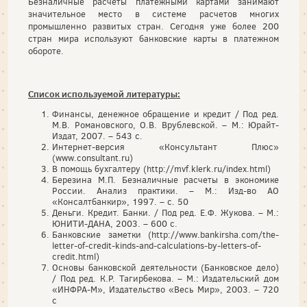
Безналичные расчеты платежными картами занимают
значительное место в системе расчетов многих
промышленно развитых стран. Сегодня уже более 200
стран мира используют банковские карты в платежном
обороте.
Список используемой литературы:
Финансы, денежное обращение и кредит / Под ред.
М.В. Романовского, О.В. Врублевской. – М.: Юрайт-
Издат, 2007. – 543 с.
Интернет-версия «Консультант Плюс»
(www.consultant.ru)
В помощь бухгалтеру (http://mvf.klerk.ru/index.html)
Березина М.П. Безналичные расчеты в экономике
России. Анализ практики. – М.: Изд-во АО
«Консалтбанкир», 1997. – с. 50
Деньги. Кредит. Банки. / Под ред. Е.Ф. Жукова. – М.:
ЮНИТИ-ДАНА, 2003. – 600 с.
Банковские заметки (http://www.bankirsha.com/the-
letter-of-credit-kinds-and-calculations-by-letters-of-
credit.html)
Основы банковской деятельности (Банковское дело)
/ Под ред. К.Р. Тагирбекова. – М.: Издательский дом
«ИНФРА-М», Издательство «Весь Мир», 2003. – 720
с