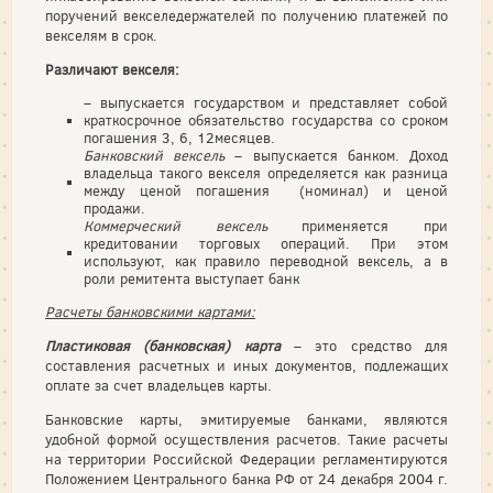
поручений векселедержателей по получению платежей по
векселям в срок.
Различают векселя:
– выпускается государством и представляет собой
краткосрочное обязательство государства со сроком
погашения 3, 6, 12месяцев.
Банковский вексель
– выпускается банком. Доход
владельца такого векселя определяется как разница
между ценой погашения (номинал) и ценой
продажи.
Коммерческий вексель
применяется при
кредитовании торговых операций. При этом
используют, как правило переводной вексель, а в
роли ремитента выступает банк
Расчеты банковскими картами:
Пластиковая (банковская) карта
– это средство для
составления расчетных и иных документов, подлежащих
оплате за счет владельцев карты.
Банковские карты, эмитируемые банками, являются
удобной формой осуществления расчетов. Такие расчеты
на территории Российской Федерации регламентируются
Положением Центрального банка РФ от 24 декабря 2004 г.