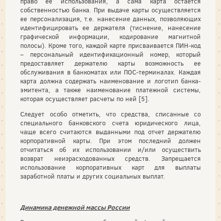
право ее использования, а сама карта остается
собственностью банка. При выдаче карты осуществляется
ее персонализация, т.е. нанесение данных, позволяющих
идентифицировать ее держателя (тиснение, нанесение
графической информации, кодирование магнитной
полосы). Кроме того, каждой карте присваивается ПИН-код
– персональный идентификационный номер, который
предоставляет держателю карты возможность ее
обслуживания в банкоматах или ПОС-терминалах. Каждая
карта должна содержать наименование и логотип банка-
эмитента, а также наименование платежной системы,
которая осуществляет расчеты по ней [5].
Следует особо отметить, что средства, списанные со
специального банковского счета юридического лица,
чаще всего считаются выданными под отчет держателю
корпоративной карты. При этом последний должен
отчитаться об их использовании и/или осуществить
возврат неизрасходованных средств. Запрещается
использование корпоративных карт для выплаты
заработной платы и других социальных выплат.
Динамика денежной массы России