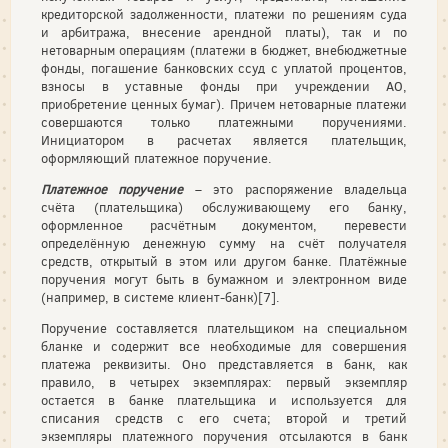
кредиторской задолженности, платежи по решениям суда
и арбитража, внесение арендной платы), так и по
нетоварным операциям (платежи в бюджет, внебюджетные
фонды, погашение банковских ссуд с уплатой процентов,
взносы в уставные фонды при учреждении АО,
приобретение ценных бумаг). Причем нетоварные платежи
совершаются только платежными поручениями.
Инициатором в расчетах является плательщик,
оформляющий платежное поручение.
Платежное поручение
– это распоряжение владельца
счёта (плательщика) обслуживающему его банку,
оформленное расчётным документом, перевести
определённую денежную сумму на счёт получателя
средств, открытый в этом или другом банке. Платёжные
поручения могут быть в бумажном и электронном виде
(например, в системе клиент-банк)[7].
Поручение составляется плательщиком на специальном
бланке и содержит все необходимые для совершения
платежа реквизиты. Оно представляется в банк, как
правило, в четырех экземплярах: первый экземпляр
остается в банке плательщика и используется для
списания средств с его счета; второй и третий
экземпляры платежного поручения отсылаются в банк