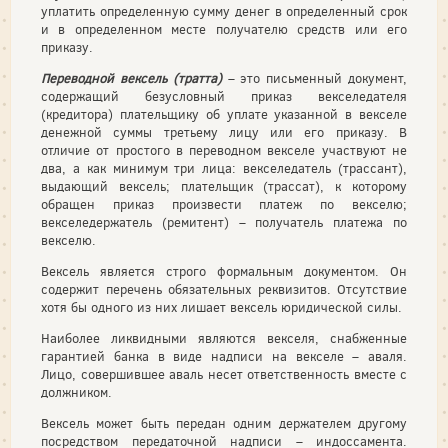
уплатить определенную сумму денег в определенный срок
и в определенном месте получателю средств или его
приказу.
Переводной вексель (тратта)
– это письменный документ,
содержащий безусловный приказ векселедателя
(кредитора) плательщику об уплате указанной в векселе
денежной суммы третьему лицу или его приказу. В
отличие от простого в переводном векселе участвуют не
два, а как минимум три лица: векселедатель (трассант),
выдающий вексель; плательщик (трассат), к которому
обращен приказ произвести платеж по векселю;
векселедержатель (ремитент) – получатель платежа по
векселю.
Вексель является строго формальным документом. Он
содержит перечень обязательных реквизитов. Отсутствие
хотя бы одного из них лишает вексель юридической силы.
Наиболее ликвидными являются векселя, снабженные
гарантией банка в виде надписи на векселе – аваля.
Лицо, совершившее аваль несет ответственность вместе с
должником.
Вексель может быть передан одним держателем другому
посредством передаточной надписи – индоссамента.