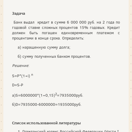
Задача
Банк выдал кредит в сумме 6 000 000 руб. на 2 года по
годовой ставке сложных про­центов 15% годовых. Кредит
должен быть погашен едино­временным платежом с
процентами в конце срока. Определить:
а) наращенную сумму долга;
б) сумму полученных банком процентов.
Решение
:
n
S=P*(1+i)
D=S-P
2
а)S=6000000*(1+0,15)
=7935000руб.
б)D=7935000-6000000=1935000руб.
Список использованной литературы
Гражданский кодекс Российской Федерации (Части I,