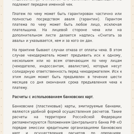
подлежит передаче именной чек.
Платеж по чеку может быть гарантирован частично или
полностью посредством аваля (гарантии). Гарантом
платежа по чеку может быть любое лицо, исключая
плательщика. На лицевой стороне чека или на
дополнительном листе делается надпись «Считать за
аваль» и указывается, кем и за кого он дан.
На практике бывают случаи отказа от оплаты чека. В этом
случае чекодержатель может предъявить иск к одному,
нескольким или ко всем отвечающим по чеку лицам
(чекодателю, индоссантам, авалистам), которые несут
солидарную ответственность перед чекодержателем. Иск к
этим лицам может быть предъявлен в течение шести
месяцев со дня окончания срока предъявления чека к
платежу.
Расчеты с использованием банковских карт.
Банковские (пластиковые) карты, эмитируемые банками,
являются удобной формой осуществления расчетов. Такие
расчеты на территории Российской Федерации
регламентируются Положением Центрального банка РФ «О
порядке эмиссии кредитными организациями банковских
карт и осуществления расчетов по операциям,