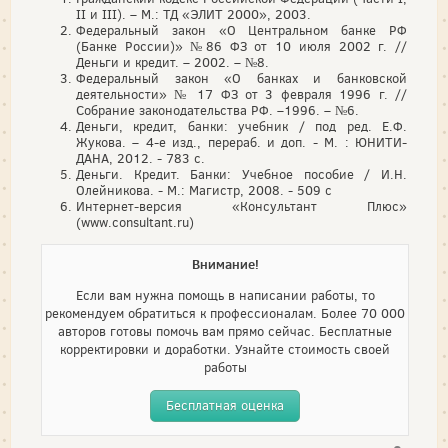
II и III). – М.: ТД «ЭЛИТ 2000», 2003.
Федеральный закон «О Центральном банке РФ
(Банке России)» №86 ФЗ от 10 июля 2002 г. //
Деньги и кредит. – 2002. – №8.
Федеральный закон «О банках и банковской
деятельности» № 17 ФЗ от 3 февраля 1996 г. //
Собрание законодательства РФ. –1996. – №6.
Деньги, кредит, банки: учебник / под ред. Е.Ф.
Жукова. – 4-е изд., перераб. и доп. - М. : ЮНИТИ-
ДАНА, 2012. - 783 с.
Деньги. Кредит. Банки: Учебное пособие / И.Н.
Олейникова. - М.: Магистр, 2008. - 509 с
Интернет-версия «Консультант Плюс»
(www.consultant.ru)
Внимание!
Если вам нужна помощь в написании работы, то
рекомендуем обратиться к профессионалам. Более 70 000
авторов готовы помочь вам прямо сейчас. Бесплатные
корректировки и доработки. Узнайте стоимость своей
работы
Бесплатная оценка