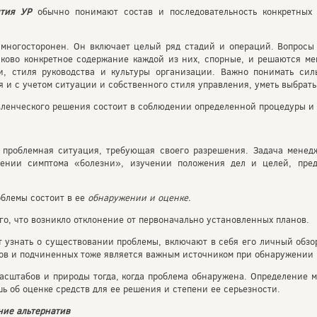
нятия УР
обычно понимают состав и последовательность конкретных
многосторонен. Он включает целый ряд стадий и операций. Вопросы 
ково конкретное содержание каждой из них, спорные, и решаются ме
и, стиля руководства и культуры организации. Важно понимать си
 и с учетом ситуации и собственного стиля управления, уметь выбрать
вленческого решения состоит в соблюдении определенной процедуры и
 проблемная ситуация, требующая своего разрешения. Задача менедж
елении симптома «болезни», изучении положения дел и целей, пред
облемы состоит в ее
обнаружении и оценке.
го, что возникло отклонение от первоначально установленных планов.
т узнать о существовании проблемы, включают в себя его личный обз
ров и подчиненных тоже является важным источником при обнаружении
асштабов и природы тогда, когда проблема обнаружена. Определение 
ь об оценке средств для ее решения и степени ее серьезности.
ние альтернатив