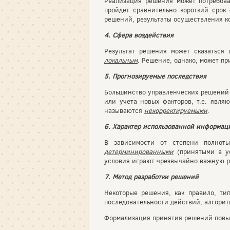
Реализация решения может потребов
пройдет сравнительно короткий сро
решений, результаты осуществления ко
4. Сфера воздействия
Результат решения может сказаться
локальным
. Решение, однако, может пр
5. Прогнозируемые последствия
Большинство управленческих решений в
или учета новых факторов, т.е. явля
называются
некорректируемыми
.
6. Характер использованной информац
В зависимости от степени полноты
детерминированными
(принятыми в у
условия играют чрезвычайно важную р
7. Метод разработки решений
Некоторые решения, как правило, ти
последовательности действий, алгорит
Формализация принятия решений повыш