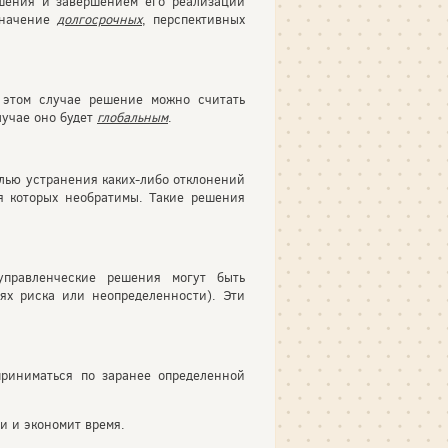
шения и завершением его реализации
значение
долгосрочных
, перспективных
 этом случае решение можно считать
лучае оно будет
глобальным
.
елью устранения каких-либо отклонений
я которых необратимы. Такие решения
управленческие решения могут быть
х риска или неопределенности). Эти
 приниматься по заранее определенной
и и экономит время.