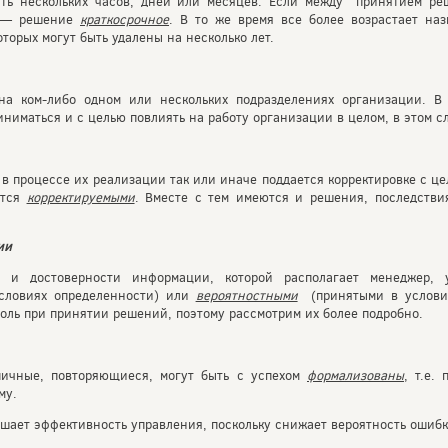
ать нескольких часов, дней или месяцев. Если между принятием ре
к — решение
краткосрочное
. В то же время все более возрастает на
торых могут быть удалены на несколько лет.
 на ком-либо одном или нескольких подразделениях организации. В
иниматься и с целью повлиять на работу организации в целом, в этом с
 процессе их реализации так или иначе поддается корректировке с ц
ются
корректируемыми
. Вместе с тем имеются и решения, последстви
ии
 и достоверности информации, которой располагает менеджер, 
словиях определенности) или
вероятностными
(принятыми в условия
оль при принятии решений, поэтому рассмотрим их более подробно.
пичные, повторяющиеся, могут быть с успехом
формализованы
, т.е.
му.
ает эффективность управления, поскольку снижает вероятность ошибк