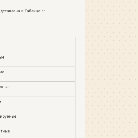
дставлена в Таблице 1:
ые
кие
очные
е
тируемые
стные