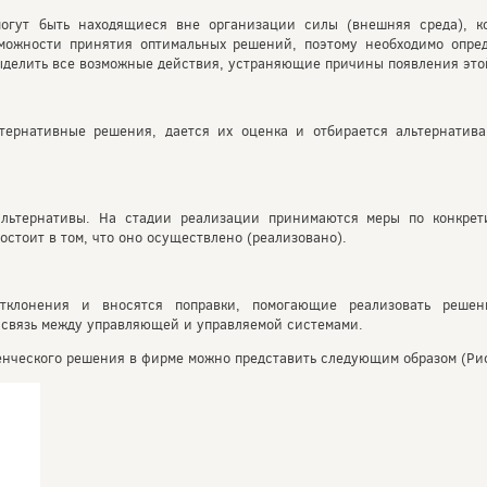
огут быть находящиеся вне организации силы (внешняя среда), к
можности принятия оптимальных решений, поэтому необходимо опред
выделить все возможные действия, устраняющие причины появления это
ьтернативные решения, дается их оценка и отбирается альтернатив
альтернативы. На стадии реализации принимаются меры по конкре
остоит в том, что оно осуществлено (реализовано).
тклонения и вносятся поправки, помогающие реализовать реше
я связь между управляющей и управляемой системами.
енческого решения в фирме можно представить следующим образом (Рис