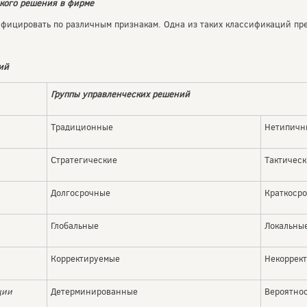
кого решения в фирме
фицировать по различным признакам. Одна из таких классификаций пре
ий
Группы управленческих решений
Традиционные
Нетипичн
Стратегические
Тактичес
Долгосрочные
Краткоср
Глобальные
Локальны
Корректируемые
Некоррек
ции
Детерминированные
Вероятно