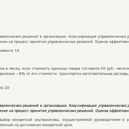
равленческих решений в организации. Классификация управленческих 
ние на процесс принятия управленческих решений. Оценка эффективн
джменте 14
вок в месяц, если стоимость единицы товара составила 50 руб.; месяч
хранение – 8% от его стоимости; транспортно-заготовительные расходы
РЫ 20
равленческих решений в организации. Классификация управленческих 
ние на процесс принятия управленческих решений. Оценка эффективн
выбор конкретной альтернативы, осуществляемой руководителем в 
вленный на достижение конкретной цели.