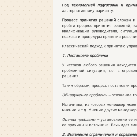
Под
технологией подготовки и при
альтернативному варианту.
Процесс принятия решений
сложен и 
пройти процесс принятия решений, ка
квалификации руководителя, ситуаци
подхода и процедуры принятия решения
Классический подход к принятию упра
1. Постановка проблемы
У истоков любого решения находится
проблемной ситуации, т.е. в опред
решения.
Таким образом, процесс постановки пр
Обнаружение проблемы
–
осознание то
Источники, из которых менеджер може
мнение и т.д. Мнение других менедже
Оценка проблемы
–
установление ее м
ее причины и источника. Речь идет лиш
2. Выявление ограничений и определе