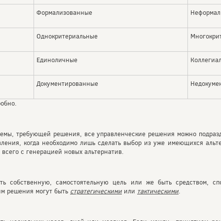
Формализованные
Неформал
Однокритериальные
Многокри
Единоличные
Коллегиа
Документированные
Недокуме
обно.
блемы, требующей решения, все управленче­ские решения можно подраз
вления, когда необ­ходимо лишь сделать выбор из уже имеющихся альт
 всего с генерацией новых альтернатив.
ть собственную, самостоятельную цель или же быть средством, сп
тим решения могут быть
стратегическими
или
тактическими
.