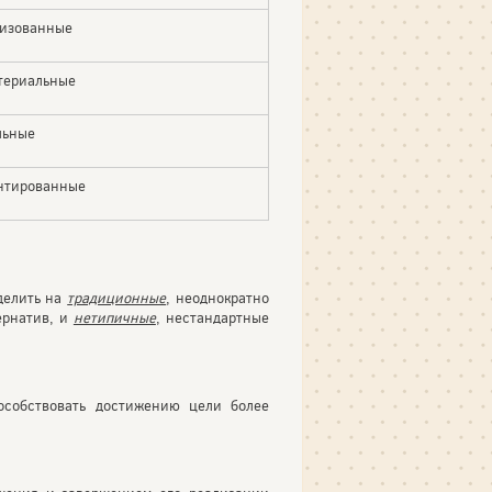
изованные
териальные
льные
нтированные
делить на
традиционные
, неодно­кратно
ернатив, и
нетипичные
, нестандартные
особствовать достижению цели более