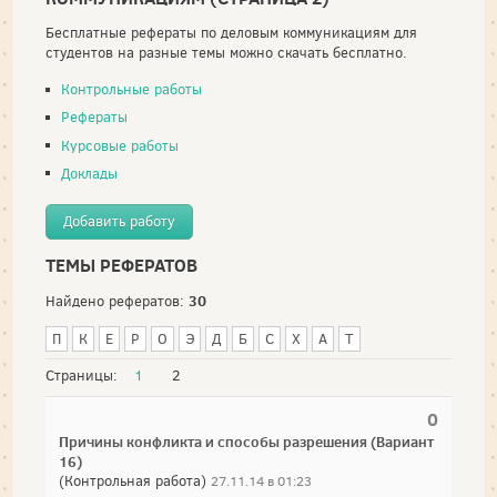
Бесплатные рефераты по деловым коммуникациям для
студентов на разные темы можно скачать бесплатно.
Контрольные работы
Рефераты
Курсовые работы
Доклады
Добавить работу
ТЕМЫ РЕФЕРАТОВ
30
Найдено рефератов:
П
К
Е
Р
О
Э
Д
Б
С
Х
А
Т
Страницы:
1
2
0
Причины конфликта и способы разрешения (Вариант
16)
(Контрольная работа)
27.11.14 в 01:23