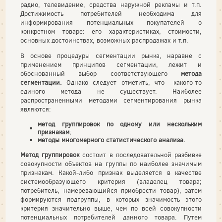
радио, телевидение, средства наружной рекламы и т.п.
Достижимость потребителей необходима для
информирования потенциальных покупателей о
конкретном товаре: его характеристиках, стоимости,
основных достоинствах, возможных распродажах и т.п.
В основе процедуры сегментации рынка, наравне с
применением принципов сегментации, лежит и
обоснованный выбор соответствующего
метода
сегментации.
Однако следует отметить, что какого-то
единого метода не существует. Наиболее
распространенными методами сегментирования рынка
являются:
метод группировок по одному или нескольким
признакам
;
методы многомерного статистического анализа.
Метод группировок
состоит в последовательной разбивке
совокупности объектов на группы по наиболее значимым
признакам. Какой-либо признак выделяется в качестве
системообразующего критерия (владелец товара;
потребитель, намеревающийся приобрести товар), затем
формируются подгруппы, в которых значимость этого
критерия значительно выше, чем по всей совокупности
потенциальных потребителей данного товара. Путем