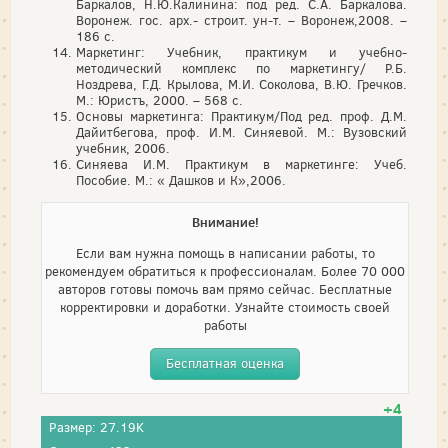
Баркалов, Н.Ю.Калинина: под ред. С.А. Баркалова.
Воронеж. гос. арх.- строит. ун-т. – Воронеж,2008. –
186 с.
Маркетинг: Учебник, практикум и учебно-
методический комплекс по маркетингу/ Р.Б.
Ноздрева, Г.Д. Крылова, М.И. Соколова, В.Ю. Гречков.
М.: Юристъ, 2000. – 568 с.
Основы маркетинга: Практикум/Под ред. проф. Д.М.
Дайитбегова, проф. И.М. Синяевой. М.: Вузовский
учебник, 2006.
Синяева И.М. Практикум в маркетинге: Учеб.
Пособие. М.: « Дашков и К»,2006.
Внимание!
Если вам нужна помощь в написании работы, то
рекомендуем обратиться к профессионалам. Более 70 000
авторов готовы помочь вам прямо сейчас. Бесплатные
корректировки и доработки. Узнайте стоимость своей
работы
Бесплатная оценка
+4
Размер: 27.19K