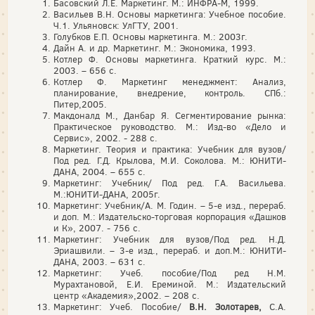
Басовский Л.Е. Маркетинг. М.: ИНФРА-М, 1999.
Васильев В.Н. Основы маркетинга: Учебное пособие.
Ч.1. Ульяновск: УлГТУ, 2001.
Голубков Е.П. Основы маркетинга. М.: 2003г.
Дайн А. и др. Маркетинг. М.: Экономика, 1993.
Котлер Ф. Основы маркетинга. Краткий курс. М.:
2003. – 656 с.
Котлер Ф. Маркетинг менеджмент: Анализ,
планирование, внедрение, контроль. СПб.:
Питер,2005.
Макдоналд М., Данбар Я. Сегментирование рынка:
Практическое руководство. М.: Изд-во «Дело и
Сервис», 2002. - 288 с.
Маркетинг. Теория и практика: Учебник для вузов/
Под ред. Г.Д. Крылова, М.И. Соколова. М.: ЮНИТИ-
ДАНА, 2004. – 655 с.
Маркетинг: Учебник/ Под ред. Г.А. Васильева.
М.:ЮНИТИ-ДАНА, 2005г.
Маркетинг: Учебник/А. М. Годин. – 5-е изд., перераб.
и доп. М.: Издательско-торговая корпорация «Дашков
и К», 2007. - 756 с.
Маркетинг: Учебник для вузов/Под ред. Н.Д.
Эриашвили. – 3-е изд., перераб. и доп.М.: ЮНИТИ-
ДАНА, 2003. – 631 с.
Маркетинг: Учеб. пособие/Под ред Н.М.
Мурахтановой, Е.И. Ереминой. М.: Издательский
центр «Академия»,2002. – 208 с.
Маркетинг: Учеб. Пособие/
В.Н. Золотарев,
С.А.