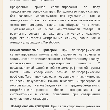
Прекрасный пример сегментирования по полу
представляет рынок сигарет. Большинство марок сигарет
без различия используются как мужчинами, так и
женщинами. Однако на рынке стали все чаще появляться
«женские» сигареты, такие, как «Вирджиния слимс»,
указывающие на образ женственности товара. В
результате сегодня вы уже вряд ли увидите мужчину,
курящего сигареты «Вирджиния слимс», равно как и
женщину, курящую «Мальборо».
Психографические критерии.
При психографи­ческом
сегментировании покупателей разделяют на группы в
зависи­мости от принадлежности к общественному классу,
образа-жизни или характеристик личности. У
представителей одной и той же де­мографической группы
могут быть совершенно разные психографи­ческие
профили. Так, например, если говорить о типах личности,
то среди покупателей можно выделить интровертов и
экстравертов, легкоубеждаемых и трудноубеждаемых.
Потребители-интроверты более консервативны и
систематичны в своем поведении при совершении
покупок, чем экстраверты.
Поведенческие критерии.
При сегментирова­нии рынка на