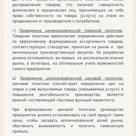
распределения това­ров, что означает совокупность
физических и юридических лиц, принимающих на себя
право собственности на товары (услуги) на этапе их
продвижения от производителя к потребителю.
г)
Проведение целенаправленной товарной политики
.
Товарная политика предполагает определенные действия
по эффективному формированию ассортимента товаров,
соответствующих стандартам, принятым на рынке и при
ми­нимальных производственных затратах. Ее разработка
должна основываться, во-первых, на доскональном знании
рынка, а во-вторых, на оптимальном учете возможностей
самого предпри­ятия.
д)
Проведение целенаправленной ценовой политики.
Ценовая политика способствует определение цен на
новые и уже выпускаемые товары (оказываемые услуги) и
повышение рентабельности производства, является
важной составляющей сбытовых функций маркетинга.
При формировании ценовой политики руководство
предприятия должно устанавливать на свой продукт такие
цены, чтобы овладеть запланированной долей рынка,
обеспе­чить выживаемость и получить намеченную
прибыль.