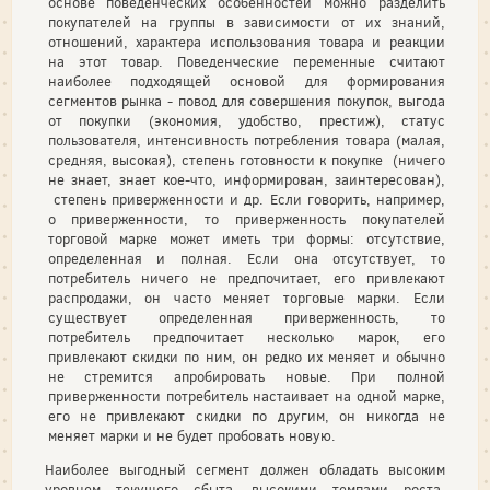
основе поведенческих особенностей можно разделить
покупателей на группы в зависимости от их знаний,
отношений, характера использования товара и реакции
на этот товар. Поведен­ческие переменные считают
наиболее подходящей основой для фор­мирования
сегментов рынка - повод для совершения покупок, выгода
от покупки (экономия, удобство, престиж), статус
пользователя, интенсивность потребления товара (малая,
средняя, высокая), степень готовности к покупке (ничего
не знает, знает кое-что, информирован, заинтересован),
степень приверженности и др. Если говорить, например,
о приверженности, то приверженность покупателей
торговой марке может иметь три формы: отсутствие,
определенная и полная. Если она отсутствует, то
потребитель ничего не предпочитает, его привлекают
распродажи, он часто меняет торговые марки. Если
существует определенная приверженность, то
потребитель предпочитает несколько марок, его
привлекают скидки по ним, он редко их меняет и обычно
не стремится апробировать новые. При полной
приверженности потребитель настаивает на одной марке,
его не привлекают скидки по другим, он никогда не
меняет марки и не будет пробовать новую.
Наиболее выгодный сегмент должен обладать высоким
уровнем текущего сбы­та, высокими темпами роста,