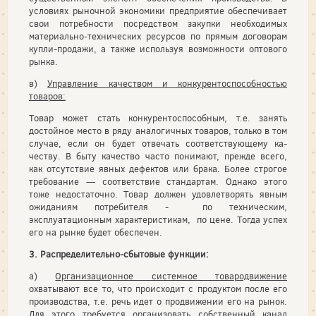
условиях рыночной экономики предприятие обеспечивает
свои потребности посредством закупки необходимых
материально-технических ресурсов по прямым договорам
купли-продажи, а также используя возможности оптового
рынка.
в)
Управление качеством и конкурентоспособностью
товаров:
Товар может стать конкурентоспособным, т.е. занять
достойное место в ряду аналогичных товаров, только в том
случае, если он будет отвечать соответствующему ка­
честву. В быту качество часто понимают, прежде всего,
как отсутствие яв­ных дефектов или брака. Более строгое
требование — соответствие стан­дартам. Однако этого
тоже недостаточно. Товар должен удовлетворять явным
ожиданиям потребителя - по техническим,
эксплуатационным характеристикам, по цене. Тогда успех
его на рынке бу­дет обеспечен.
3. Распределительно-сбытовые функции:
а)
Организационное системное товародвижение
охватывают все то, что происходит с продуктом после его
производства, т.е. речь идет о продвижении его на рынок.
Для этого требуется организовать собственный канал