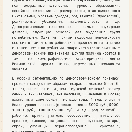
группы на основе демографических переменных, таких, как
пол, возрастные категории, уровень образования,
семейное положение и размер семьи, этап жизненного
цикла семьи, уровень доходов, род занятий (профессия),
религиозные убеждения, национальность и др.
Демографические переменные - самые популярные
факторы, служащие основой для выделения групп
потребителей. Одна из причин подобной популярности
состоит в том, что потребности и предпочтения, а также
интенсивность потребления товара часто тесно связаны с
демографическими признаками. Другая причина кроется в
том, что демографические характеристики легче
большинства других типов переменных поддаются
замерам.
В России сегментацию по демографическому признаку
проводят следующим образом: возраст - моложе 6 лет, 6-
11 лет, 12-19 лет и т.д.; пол - мужской, женский; размер
семьи - 1-2 человека, 3-4 человека, 5 человек и более;
жизненный цикл семьи - меньше года, 1 год, 5 лет и
более; уровень доходов (в месяц) - менее 5000 руб., 5000-
10000 руб., 10000-15000 руб. и т.д.; род занятий -
рабочие, врачи, учителя; образование - начальное,
среднее, высшее; национальность - русские, татары,
евреи, украинцы; вероисповедание - христиане,
мусульмане, иудеи, буддисты.