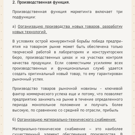
2. Производственная функция.
Производственная функция маркетинга включает три
подфункции:
а)
Организацию производства новых товаров, разработку
новых технологий.
В условиях острой конкурентной борьбы победа предпри­
ятия на товарном рынке может быть обеспечена только
твор­ческой работой в лабораториях и конструкторских
бюро, про­изводственных цехах и на участках контроля
качества про­дукции. Если совместными усилиями всех
производственных и функциональных служб удается
создать оригинальный но­вый товар, то ему гарантирован
рыночный успех.
Производство товаров рыночной новизны - ключевой
фактор коммерческого успеха еще и потому, что позволяет
предприятию занимать на рынке в течение определенного
периода монопольное положение и получать более
высокую, по сравнению со средней по отрасли, прибыль
б)
Организацию материально-технического снабжения:
Материально-техническое снабжение – это наиболее
существенный элемент обеспечения производства. В