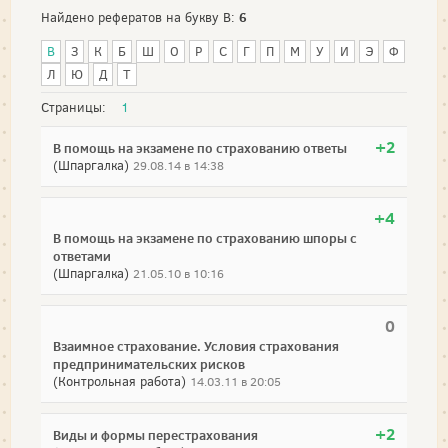
6
Найдено рефератов на букву В:
В
З
К
Б
Ш
О
Р
С
Г
П
М
У
И
Э
Ф
Л
Ю
Д
Т
Страницы:
1
+2
В помощь на экзамене по страхованию ответы
(Шпаргалка)
29.08.14 в 14:38
+4
В помощь на экзамене по страхованию шпоры с
ответами
(Шпаргалка)
21.05.10 в 10:16
0
Взаимное страхование. Условия страхования
предпринимательских рисков
(Контрольная работа)
14.03.11 в 20:05
+2
Виды и формы перестрахования