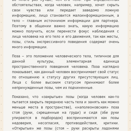
обстоятельствах, когда человек, например, хочет скрыть
свои чувства или передает заведомо ложную
информацию, лицо становится малоинформационным, а
тело – главным источником информации для партнера.
Поэтому в общении важно знать, какую информацию
можно получить, если перенести фокус наблюдения с
лица человека на его тело и его движения, так как жесты,
позы, стиль экспрессивного поведения содержат очень
много информации.
Поза – это положение человеческого тела, типичное для
данной культуры, элементарная единица
пространственного поведения человека. Поза наглядно
показывает, как данный человек воспринимает свой статус
по отношению к статусу других присутствующих лиц.
Лица с более высоким статусом принимают более
непринужденные позы, чем их подчиненные.
Показано, что «закрытые» позы (когда человек как-то
пытается закрыть переднюю часть тела и занять как можно
меньше места в пространстве), «наполеоновская» поза
стоя (руки, скрещенные на груди) и сидя (обе руки
упираются в подбородок) воспринимаются как позы
недоверия, несогласия, противодействия, критики.
«Открытые» же позы (стоя – руки раскрыты ладонями