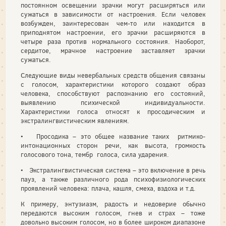
постоянном освещении зрачки могут расширяться или
сужаться в зависимости от настроения. Если человек
возбужден, заинтересован чем-то или находится в
приподнятом настроении, его зрачки расширяются в
четыре раза против нормального состояния. Наоборот,
сердитое, мрачное настроение заставляет зрачки
сужаться.
Следующие виды невербальных средств общения связаны
с голосом, характеристики которого создают образ
человека, способствуют распознанию его состояний,
выявлению психической индивидуальности.
Характеристики голоса относят к просодическим и
экстралингвистическим явлениям.
• Просодика – это общее название таких ритмико-
интонационных сторон речи, как высота, громкость
голосового тона, тембр голоса, сила ударения.
• Экстралингвистическая система – это включение в речь
пауз, а также различного рода психофизиологических
проявлений человека: плача, кашля, смеха, вздоха и т.д.
К примеру, энтузиазм, радость и недоверие обычно
передаются высоким голосом, гнев и страх – тоже
довольно высоким голосом, но в более широком диапазоне