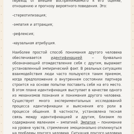
переход от внешне воспринимаемого к его оценке,
отношению и прогнозу вероятного поведения. Это:
-стереотипизация;
-эмпатия и аттракция;
-рефлексия;
-каузальная атрибуция.
Наиболее простой способ понимания другого человека
обеспечивается
идентификацией
– буквально
обозначающий отождествление себя с другим, выражает
установленный эмпирический факт. В реальных ситуациях
взаимодействия люди часто пользуются таким приемом,
когда предположение о внутреннем состоянии партнера
строится на основе попытки поставить себя на его место.
В этом плане идентификация выступает в качестве одного
из механизмов познания и понимания другого человека.
Существует много экспериментальных исследований
процесса идентификации и выяснения его роли в
процессе общения. В частности, установлена тесная
связь между идентификацией и другим, близким по
содержанию явлением – эмпатией.
Эмпатия
– понимание
на уровне чувств, стремление эмоционально откликнуться
на проблемы другого человека. Ситуация другого человека