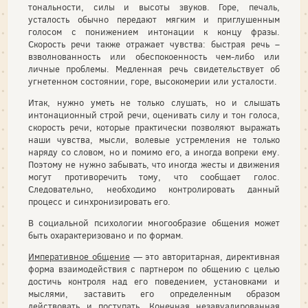
тональности, силы и высоты звуков. Горе, печаль,
усталость обычно передают мягким и приглушенным
голосом с понижением интонации к концу фразы.
Скорость речи также отражает чувства: быстрая речь –
взволнованность или обеспокоенность чем-либо или
личные проблемы. Медленная речь свидетельствует об
угнетенном состоянии, горе, высокомерии или усталости.
Итак, нужно уметь не только слушать, но и слышать
интонационный строй речи, оценивать силу и тон голоса,
скорость речи, которые практически позволяют выражать
наши чувства, мысли, волевые устремления не только
наряду со словом, но и помимо его, а иногда вопреки ему.
Поэтому не нужно забывать, что иногда жесты и движения
могут противоречить тому, что сообщает голос.
Следовательно, необходимо контролировать данный
процесс и синхронизировать его.
В социальной психологии многообразие общения может
быть охарактеризовано и по формам.
Императивное общение
— это авторитарная, директивная
форма взаимодействия с партнером по общению с целью
достичь контроля над его поведением, установками и
мыслями, заставить его определенным образом
действовать и поступать. Конечная незавуалированная