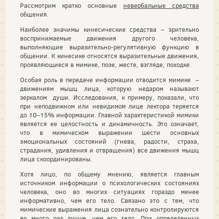
Рассмотрим кратко основные
невербальные средства
общения.
Наиболее значимы кинесические средства – зрительно
воспринимаемые движения другого человека,
выполняющие выразительно-регулятивную функцию в
общении. К кинесике относятся выразительные движения,
проявляющиеся в мимике, позе, жесте, взгляде, походке.
Особая роль в передаче информации отводится мимике –
движениям мышц лица, которую недаром называют
зеркалом души. Исследования, к примеру, показали, что
при неподвижном или невидимом лице лектора теряется
до 10–15% информации. Главной характеристикой мимики
является ее целостность и динамичность. Это означает,
что в мимическом выражении шести основных
эмоциональных состояний (гнева, радости, страха,
страдания, удивления и отвращения) все движения мышц
лица скоординированы.
Хотя лицо, по общему мнению, является главным
источником информации о психологических состояниях
человека, оно во многих ситуациях гораздо менее
информативно, чем его тело. Связано это с тем, что
мимические выражения лица сознательно контролируются
во много раз лучше, чем его тело. При определенных