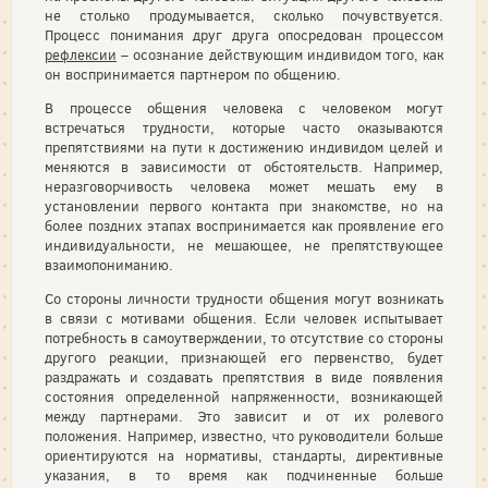
не столько продумывается, сколько почувствуется.
Процесс понимания друг друга опосредован процессом
рефлексии
– осознание действующим индивидом того, как
он воспринимается партнером по общению.
В процессе общения человека с человеком могут
встречаться трудности, которые часто оказываются
препятствиями на пути к достижению индивидом целей и
меняются в зависимости от обстоятельств. Например,
неразговорчивость человека может мешать ему в
установлении первого контакта при знакомстве, но на
более поздних этапах воспринимается как проявление его
индивидуальности, не мешающее, не препятствующее
взаимопониманию.
Со стороны личности трудности общения могут возникать
в связи с мотивами общения. Если человек испытывает
потребность в самоутверждении, то отсутствие со стороны
другого реакции, признающей его первенство, будет
раздражать и создавать препятствия в виде появления
состояния определенной напряженности, возникающей
между партнерами. Это зависит и от их ролевого
положения. Например, известно, что руководители больше
ориентируются на нормативы, стандарты, директивные
указания, в то время как подчиненные больше