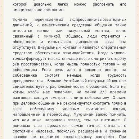
которой довольно легко можно распознать его
эмоциональное состояние.
Помимо перечисленных экспрессивно-выразительных
движений, к кинесическим средствам общения также
относится взгляд, или визуальный контакт, тесно
связанный с мимикой. Общаясь, люди стремятся к
обоюдности и испытывают дискомфорт, когда она
отсутствует. Визуальный контакт и является оперативным
средством обеспечения взаимодействия. Когда человек
только формирует мысль, он чаще всего смотрит в сторону
(«в пространство»), когда мысль полностью готова – на
собеседника. Если речь идет о сложных вещах, на
собеседника смотрят меньше, когда трудность
преодолевается – больше. Устойчивый визуальный контакт
свидетельствует о расположенности к общению. Если мы
хотим, чтобы нам поверили, не менее 2/3 времени
разговора следует смотреть в лицо собеседнику. Однако
при деловом общении не рекомендуется смотреть прямо в
глаза собеседнику: деловым считается взгляд,
направленный в переносицу. Мужчинам важно помнить,
что чем ниже направлен взгляд, тем он интимнее. С
помощью глаз передаются самые точные сигналы о
состоянии человека, поскольку расширение и сужение
зрачков не поддается сознательному контролю. При