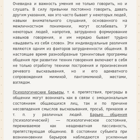
Очевидна и важность умения не только говорить, но и
слушать. В силу привычки постоянно говорить, давать
другим указания, как это часто бывает у некоторых людей,
навыки внимательного слушания, основанного на
межличностном понимании, могут ослабевать. У
некоторых людей, напротив, затруднено формирование
навыков говорения, и им нередко бывает трудно
«выдавить из себя слово». Эти индивидуальные различия
являются одним из факторов затрудненности общения. В
настоящее время разнообразные тренинговые программы
общения при развитии техник говорения включают в себя
не только отработку техники построения и произнесения
речевого высказывания, но и его адекватного
сопровождения мимикой, пантомимикой, жестами,
взглядом.
Психологические барьеры
, т. е. препятствия, преграды в
общении могут возникать как в связи с эмоциональным
состоянием общающихся лиц, так и по причине
несовпадения смыслов высказывания, просьб, приказов и
т. п. у различных людей.
Барьер общения
(психологический) — психологическое состояние,
переживаемое как неадекватная пассивность,
препятствующая общению. В состоянии субъекта при
возникновении барьеров наблюдаются усиленные