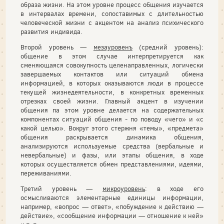
образа жизни. На этом уровне процесс общения изучается
в интервалах времени, сопоставимых с длительностью
человеческой жизни с акцентом на анализ психического
развития индивида.
Второй уровень —
мезауровенъ
(средний уровень):
общение в этом случае интерпретируется как
сменяющаяся совокупность целенаправленных, логически
завершаемых контактов или ситуаций обмена
информацией, в которых оказываются люди в процессе
текущей жизнедеятельности, в конкретных временных
отрезках своей жизни. Главный акцент в изучении
общения па этом уровне делается на содержательных
компонентах ситуаций общения - по поводу «чего» и «с
какой целью». Вокруг этого стержня «темы», «предмета»
общения раскрывается динамика общения,
анализируются используемые средства (вербальные и
невербальные) и фазы, или этапы общения, в ходе
которых осуществляется обмен представлениями, идеями,
переживаниями.
Третий уровень —
микроуровень
: в ходе его
осмысливаются элементарные единицы информации,
например, «вопрос — ответ», «побуждение к действию —
действие», «сообщение информации — отношение к ней»