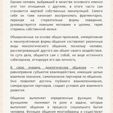
Однако че­ловек, выбравший в качестве основного именно
этот тип отношения с другими, в итоге часто сам
становится жертвой собственных манипуляций. Самого
себя он тоже начинает воспринимать фрагментарно,
переходя на стереотипные формы поведения,
руководствуется ложными мотивами и целями, теряя
стержень собственной жизни.
Объединенные на основе общих признаков, императивная
и манипулятивная формы общения составляют различные
виды монологического общения, поскольку человек,
рассматривающий другого как объект своего воздействия,
по сути дела, общается сам с собой, не видя истинного
собеседника, игнорируя его как личность.
В свою очередь, диалогическое общение
— это
равноправное субъектое взаимодействие, имеющее целью
взаимное познание, самопознание партнеров по общению.
Оно позволяет достичь глубокого взаимопонимания,
самораскрытия партнеров, создает условия для взаимного
развития.
Общение выполняет определенные функции. Под
функциями понимают те роли и задачи, которые
выполняет общение в процессе социального бытия
человека. Функции общения многообразны и существуют