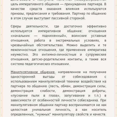
цель императивного общения — принуждение партнера. В
качестве средств оказания влияния используются
приказы, предписания и требования. Партнер по общению
в этом случае выступает пассивной стороной.
Сферы деятельности, где достаточно эффективно
используется императивное общение: отношения
«начальник — подчиненный», воинские уставные
отношения, работа в экстремальных условиях, в
чрезвычайных обстоятельствах. Можно выделить и те
межличностные отношения, где применение императива
неуместно. Это интимно-личностные и супружеские
отношения, детско-родительские контакты, а также вся
система педагогических отношении.
Манипулятивное общение
, направленное на получение
односторонней выгоды от собеседования с
использованием манипулятивной техники воздействия на
партнера по общению (лесть, обман, демонстрация силы,
демонстрация слабости, демонстрация доброты,
«пускание пыли в глаза», запугивание и т.п.) в
зависимости от особенностей личности собеседника. При
манипулятивном общении партнер воспринимается не как
целостная уникальная личность, а как носитель
определенных, "нужных" манипулятору свойств и качеств.