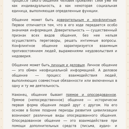
процессе такого общения человек проявляет себя уже не
как индивидуальность, а как некоторая социальная
единица, выполняющая определенные функции.
Общение может быть
доверительным и конфликтным
.
Первое отличается тем, что в его ходе передается особо
значимая информация. Доверительность — существенный
признак всех видов общения, без нее нельзя
осуществлять переговоры, решать интимные вопросы.
Конфликтное общение характеризуется взаимным
противостоянием людей, выражениями неудовольствия и
недоверия.
Общение может быть
личным и деловым
. Личное общение
— это обмен неофициальной информацией. А деловое
общение — процесс взаимодействия людей,
выполняющих совместные обязанности или включенных в
одну и ту же деятельность.
Наконец, общение бывает
прямое и опосредованное
.
Прямое (непосредственное) общение — исторически
первая форма общения людей друг с другом. На его
основе в более поздние периоды развития цивилизации
возникают различные виды опосредованного общения.
Опосредованное общение — это взаимодействие при
помощи дополнительных средств (письма, аудио- и