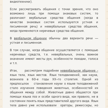
видеотехники).
Если рассматривать общения с точки зрения, что оно
возможно лишь при помощи знаковых систем, то
различают вербальные средства общения (когда в
качестве знаковых систем используются устная и
письменная речь) и невербальные средства общения,
когда применяются неречевые средства общения.
В
вербальном общении
обычны два варианта речи —
устная и письменная.
В том случае, когда общение осуществляется с помощью
неречевых средств, т.е. невербальных, очень важное
значение имеют жесты рук, особенности походки, голоса
и т.п.
Итак, рассмотрим подробнее
невербальное общение -
язык тела, язык жестов. Язык телодвижений, как наука,
возникла в 60-е годы ХХ–го столетия. Одной из
предпосылок становления науки о языке телодвижений
стало изучение поведения животных, особенностей их
общения между собой. Животные давно общаются при
помощи языка поз и особи одного вида, как правило, не в
состоянии понять язык представителей другого вида. Язык
тела давно уже использовали ораторы, режиссеры, но