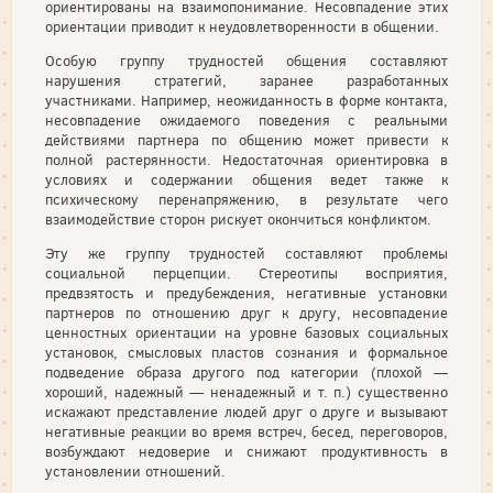
ориентированы на взаимопонимание. Несовпадение этих
ориентации приводит к неудовлетворенности в общении.
Особую группу трудностей общения составляют
нарушения стратегий, заранее разработанных
участниками. Например, неожиданность в форме контакта,
несовпадение ожидаемого поведения с реальными
действиями партнера по общению может привести к
полной растерянности. Недостаточная ориентировка в
условиях и содержании общения ведет также к
психическому перенапряжению, в результате чего
взаимодействие сторон рискует окончиться конфликтом.
Эту же группу трудностей составляют проблемы
социальной перцепции. Стереотипы восприятия,
предвзятость и предубеждения, негативные установки
партнеров по отношению друг к другу, несовпадение
ценностных ориентации на уровне базовых социальных
установок, смысловых пластов сознания и формальное
подведение образа другого под категории (плохой —
хороший, надежный — ненадежный и т. п.) существенно
искажают представление людей друг о друге и вызывают
негативные реакции во время встреч, бесед, переговоров,
возбуждают недоверие и снижают продуктивность в
установлении отношений.