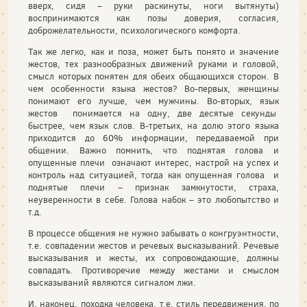
вверх, сидя – руки раскинуты, ноги вытянуты)
воспринимаются как позы доверия, согласия,
доброжелательности, психологического комфорта.
Так же легко, как и поза, может быть понято и значение
жестов, тех разнообразных движений руками и головой,
смысл которых понятен для обеих общающихся сторон. В
чем особенности языка жестов? Во-первых, женщины
понимают его лучше, чем мужчины. Во-вторых, язык
жестов понимается на одну, две десятые секунды
быстрее, чем язык слов. В-третьих, на долю этого языка
приходится до 60% информации, передаваемой при
общении. Важно помнить, что поднятая голова и
опущенные плечи означают интерес, настрой на успех и
контроль над ситуацией, тогда как опущенная голова и
поднятые плечи – признак замкнутости, страха,
неуверенности в себе. Голова набок – это любопытство и
т.д.
В процессе общения не нужно забывать о конгруэнтности,
т.е. совпадении жестов и речевых высказываний. Речевые
высказывания и жесты, их сопровождающие, должны
совпадать. Противоречие между жестами и смыслом
высказываний являются сигналом лжи.
И, наконец, походка человека, т.е. стиль передвижения, по