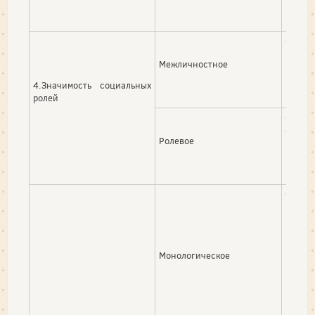
Стиль
индиви
Межличностное
роли в
4.Значимость социальных
ролей
Стил
социа
Ролевое
втори
Субъек
(лицо
целям
реал
рассм
Монологическое
пасси
цели 
моно
манип