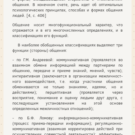
общения. В конечном счете, речь идет об оптимальных
психологических принципах, способах и формах общения
людей. [4, с. 406]
Общение носит многофункциональный характер, что
отражается и в его многочисленных определениях, и в
классификациях его функций.
В наиболее обобщенных классификациях выделяют три
функции (стороны) общения:
- по Г.М. Андреевой: коммуникативная (проявляется во
взаимном обмене информацией между партнерами по
общению, передаче и при­еме знаний, мнений, чувств);
интерактивная (заключается в организации межличност­
ного взаимодействия, т.е. когда участники общения
обменивают­ся не только знаниями, идеями, но и
действиями); перцептивная (проявляется через
восприятие, пони­мание и оценку людьми друг друга, с
последующим установлением на этой основе
определенных межличностных отношений);
- по Б.Ф. Ломову: информационно-коммуникативная
(процесс приема-передачи информации); регуляционно-
коммуникативная (взаимная корректировка действий при
осуществлении совместной деятельности); аффективно-