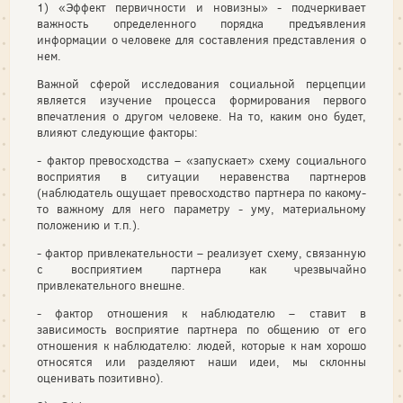
1) «Эффект первичности и новизны» - подчеркивает
важность определенного порядка предъявления
информации о человеке для составления представления о
нем.
Важной сферой исследования социальной перцепции
является изучение процесса формирования первого
впечатления о другом человеке. На то, каким оно будет,
влияют следующие факторы:
- фактор превосходства – «запускает» схему социального
восприятия в ситуации неравенства партнеров
(наблюдатель ощущает превосходство партнера по какому-
то важному для него параметру - уму, материальному
положению и т.п.).
- фактор привлекательности – реализует схему, связанную
с восприятием партнера как чрезвычайно
привлекательного внешне.
- фактор отношения к наблюдателю – ставит в
зависимость восприятие партнера по общению от его
отношения к наблюдателю: людей, которые к нам хорошо
относятся или разделяют наши идеи, мы склонны
оценивать позитивно).