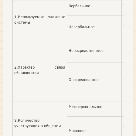
Вербальное
Устная
1.Используемые знаковые
Визу
системы
ольфа
Невербальное
Непосредственное
Контак
Контак
2.Характер связи
(телеф
общающихся
отдал
Опосредованное
получе
Межперсональное
Непос
3.Количество
Множ
участвующих в общении
опос
Массовое
массо