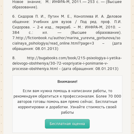
Новое знание; М.: ИНФРА-М, 2011.— 253 с. — (Высшее
образование).
6. Сидоров П. И., Путин М. Е., Коноплева И. А. Деловое
общение: Учебник для вузов / Под ред. проф. П.И.
Сидорова. – 2-е изд., перераб. – М.: ИНФРА-М, 2010. –
384 с.: ил. — (Высшее образование).
7.http://fictionbook.ru/author/marina_yurevna_gorbunova/so
cialnaya_psihologiya/read_online.html?page=3 – (дата
обращения: 08.01.2013)
8. http://bugabooks.com/book/215-psixologiya-i-yetika-
delovogo-obshheniya/30-72-vospriyatie-i-ponimanie-v-
processe-obshheniya.html - (дата обращения: 08.01.2013)
Внимание!
Если вам нужна помощь в написании работы, то
рекомендуем обратиться к профессионалам. Более 70 000
авторов готовы помочь вам прямо сейчас. Бесплатные
корректировки и доработки. Узнайте стоимость своей
работы
Бесплатная оценка