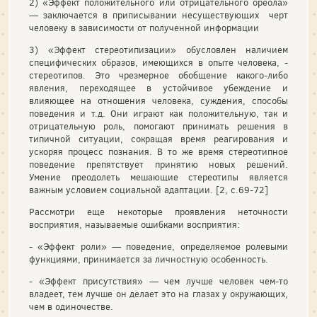
2) «Эффект положительного или отрицательного ореола»
— заключается в приписывании несуществующих черт
человеку в зависимости от полученной информации
3) «Эффект стереотипизации» обусловлен наличием
специфических образов, имеющихся в опыте человека, -
стереотипов. Это чрезмерное обобщение какого-либо
явления, переходящее в устойчивое убеждение и
влияющее на отношения человека, суждения, способы
поведения и т.д. Они играют как положительную, так и
отрицательную роль, помогают принимать решения в
типичной ситуации, сокращая время реагирования и
ускоряя процесс познания. В то же время стереотипное
поведение препятствует принятию новых решений.
Умение преодолеть мешающие стереотипы является
важным условием социальной адаптации. [2, с.69-72]
Рассмотри еще некоторые проявления неточности
восприятия, называемые ошибками восприятия:
- «Эффект роли» — поведение, определяемое ролевыми
функциями, принимается за личностную особенность.
- «Эффект присутствия» — чем лучше человек чем-то
владеет, тем лучше он делает это на глазах у окружающих,
чем в одиночестве.