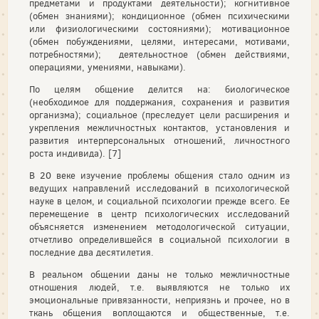
предметами и продуктами деятельности); когнитивное
(обмен знаниями); кондиционное (обмен психическими
или физиологическими состояниями); мотивационное
(обмен побуждениями, целями, интересами, мотивами,
потребностями); деятельностное (обмен действиями,
операциями, умениями, навыками).
По целям общение делится на: биологическое
(необходимое для поддержания, сохранения и развития
организма); социальное (преследует цели расширения и
укрепления межличностных контактов, установления и
развития интерперсональных отношений, личностного
роста индивида). [7]
В 20 веке изучение проблемы общения стало одним из
ведущих направлений исследований в психологической
науке в целом, и социальной психологии прежде всего. Ее
перемещение в центр психологических исследований
объясняется изменением методологической ситуации,
отчетливо определившейся в социальной психологии в
последние два десятилетия.
В реальном общении даны не только межличностные
отношения людей, т.е. выявляются не только их
эмоциональные привязанности, неприязнь и прочее, но в
ткань общения воплощаются и общественные, т.е.