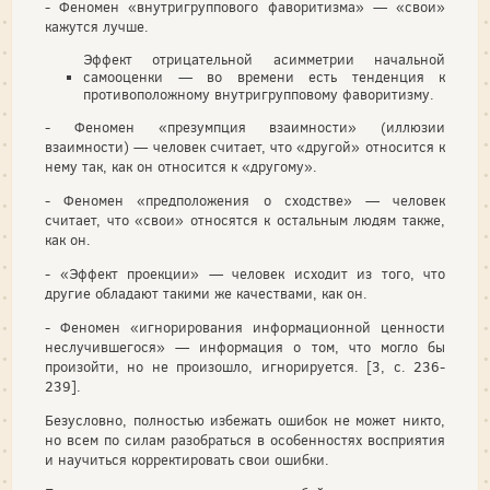
- Феномен «внутригруппового фаворитизма» — «свои»
кажутся лучше.
Эффект отрицательной асимметрии начальной
самооценки — во времени есть тенденция к
противоположному внутригрупповому фаворитизму.
- Феномен «презумпция взаимности» (иллюзии
взаимности) — человек считает, что «другой» относится к
нему так, как он относится к «другому».
- Феномен «предположения о сходстве» — человек
считает, что «свои» относятся к остальным людям также,
как он.
- «Эффект проекции» — человек исходит из того, что
другие обладают такими же качествами, как он.
- Феномен «игнорирования информационной ценности
неслучившегося» — информация о том, что могло бы
произойти, но не произошло, игнорируется. [3, с. 236-
239].
Безусловно, полностью избежать ошибок не может никто,
но всем по силам разобраться в особенностях восприятия
и научить­ся корректировать свои ошибки.