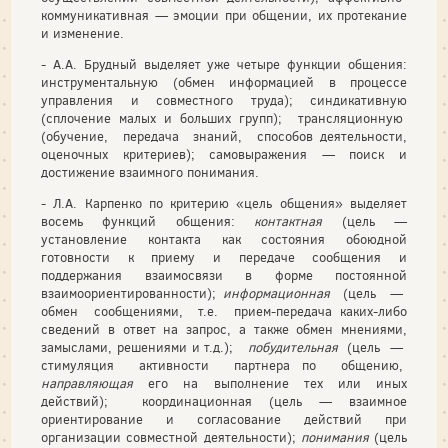
коммуникативная — эмоции при общении, их протекание
и изменение.
- А.А. Брудный выделяет уже четыре функции общения:
инструментальную (обмен информацией в процессе
управления и совместного труда); синдикативную
(сплочение малых и больших групп); трансляционную
(обучение, передача знаний, способов деятельности,
оценочных критериев); самовыражения — поиск и
достижение взаимного понимания.
- Л.А. Карпенко по критерию «цель общения» выделяет
восемь функций общения:
контактная
(цель —
установление контакта как состояния обоюдной
готовности к приему и передаче сообщения и
поддержания взаимосвязи в форме постоянной
взаимоориентированности);
информационная
(цель —
обмен сообщениями, т.е. прием-передача каких-либо
сведений в ответ на запрос, а также обмен мнениями,
замыслами, решениями и т.д.);
побудительная
(цель —
стимуляция активности партнера по общению,
направляющая
его на выполнение тех или иных
действий); координационная (цель — взаимное
ориентирование и согласование действий при
организации совместной деятельности);
понимания
(цель