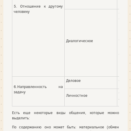
5. Отношение к другому
человеку
Субъе
общен
равно
(суб
взаим
самора
Диалогическое
В диа
слуша
видеть
.
Деловое
Общени
6.Направленность на
задачу
Обще
Личностное
личнос
Есть еще некоторые виды общения, которые можно
выделить:
По содержанию оно может быть: материальное (обмен