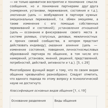
— не только адекватное восприятие и понимание смысла
сообщения, но и понимание партнерами друг друга
(намерения, установки, переживания, состояния и т.д.);
эмотивная
(цель — возбуждение в партнере нужных
эмоциональных переживаний, т.е. обмен эмоциями, а
также изменение с его помощью собственных
переживаний и состояний);
установления отношений
(цель — осознание и фиксирование своего места в
системе ролевых, статусных, деловых, межличностных
и прочих связей сообщества, в котором предстоит
действовать индивиду);
оказания влияния
(цель —
изменение состояния, поведения, личностносмысловых
образований партнера по общению, в том числе его
намерений, установок, мнений, решений, представлений,
потребностей, действий, активности и т.д.). [5, с.29]
Многообразие функций ведет к тому, что по своим видам
общение чрезвычайно разнообразно. Следует отметить,
что единого подхода по этому вопросу в психологической
науке не достигнуто.
Классификация основных видов общения
[1, с.19]
Основание разделения
Виды общения
Кратка