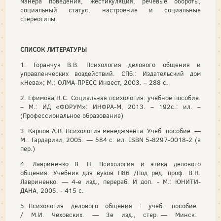
манера поведения, жестикуляция, речевые обороты,
социальный статус, настроение и социальные
стереотипы.
СПИСОК ЛИТЕРАТУРЫ
1. Горанчук В.В. Психология делового общения и
управленческих воздействий. СПб.: Издательский дом
«Нева»; М.: ОЛМА-ПРЕСС Инвест, 2003. – 288 с.
2. Ефимова Н.С. Социальная психология: учебное пособие.
– М.: ИД «ФОРУМ»: ИНФРА-М, 2013. – 192с.: ил. –
(Профессиональное образование)
3. Карпов А.В. Психология менеджмента: Учеб. пособие. —
М.: Гардарики, 2005. — 584 с: ил. ISBN 5-8297-0018-2 (в
пер.)
4. Лавриненко В. Н. Психология и этика делового
общения: Учебник для вузов П86 /Под ред. проф. В.Н.
Лавриненко. — 4-е изд., перераб. И доп. - М.: ЮНИТИ-
ДАНА, 2005. - 415 с.
5. Психология делового общения : учеб. пособие
/ М.И. Чеховских. — 3е изд., стер. — Минск: