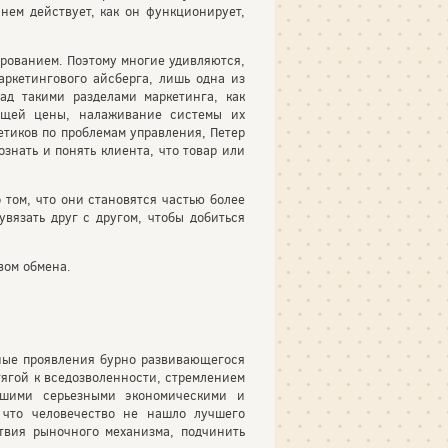
нем действует, как он функционирует,
ированием. Поэтому многие удивляются,
аркетингового айсберга, лишь одна из
ад такими разделами маркетинга, как
ующей цены, налаживание системы их
етиков по проблемам управления, Петер
ознать и понять клиента, что товар или
 том, что они становятся частью более
увязать друг с другом, чтобы добиться
вом обмена.
вные проявления бурно раз­вивающегося
тягой к вседозволенности, стремлением
вшими серьез­ными экономическими и
 что чело­вечество не нашло лучшего
твия рыночного механизма, подчинить