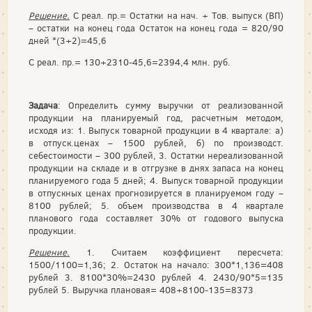
Решение.
С реал. пр.= Остатки на нач. + Тов. выпуск (ВП)
– остатки на конец года Остаток на конец года = 820/90
дней *(3+2)=45,6
С реал. пр.= 130+2310-45,6=2394,4 млн. руб.
Задача
: Определить сумму выручки от реализованной
продукции на планируемый год, расчетным методом,
исходя из: 1. Выпуск товарной продукции в 4 квартале: а)
в отпуск.ценах – 1500 рублей, б) по производст.
себестоимости – 300 рублей, 3. Остатки нереализованной
продукции на складе и в отгрузке в днях запаса на конец
планируемого года 5 дней; 4. Выпуск товарной продукции
в отпускных ценах прогнозируется в планируемом году –
8100 рублей; 5. объем производства в 4 квартале
планового года составляет 30% от годового выпуска
продукции.
Решение.
1. Считаем коэффициент пересчета:
1500/1100=1,36; 2. Остаток на начало: 300*1,136=408
рублей 3. 8100*30%=2430 рублей 4. 2430/90*5=135
рублей 5. Выручка плановая= 408+8100-135=8373