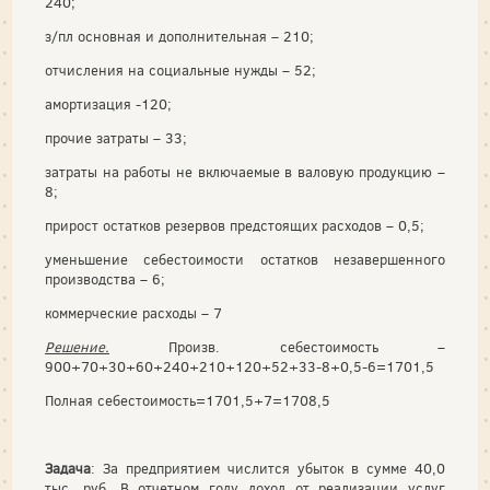
240;
з/пл основная и дополнительная – 210;
отчисления на социальные нужды – 52;
амортизация -120;
прочие затраты – 33;
затраты на работы не включаемые в валовую продукцию –
8;
прирост остатков резервов предстоящих расходов – 0,5;
уменьшение себестоимости остатков незавершенного
производства – 6;
коммерческие расходы – 7
Решение.
Произв. себестоимость –
900+70+30+60+240+210+120+52+33-8+0,5-6=1701,5
Полная себестоимость=1701,5+7=1708,5
Задача
: За предприятием числится убыток в сумме 40,0
тыс. руб. В отчетном году доход от реализации услуг