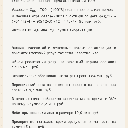
сложившаяся годовая норма амортизации 10%.
Решение.
С
= 700+ (100*8(ввод в апреле, с мая по дек =
ОС
8 месяцев отработал)+200*3(с октября по декабрь))/12 –
(70* (12-4) + 90(12-8))/12= 175-77=98 млн. руб.
98*10/100=9,8 млн. руб. сумма амортизации
Задача
: Рассчитайте денежные потоки организации и
покажите итоговый результат если известно, что:
Объем реализации услуг за отчетный период составил
120,5 млн. руб.
Экономически обоснованные затраты равны 84 млн. руб.
Переходящий остаток денежных средств на начало года
составил 5,5 млн. руб.
В течение года необходимо рассчитаться за кредит и %%
по нему в сумме 8,2 млн. руб.
Дебиторы погасили долг в размере 12,0 млн. руб.
Предприятие погасило кредиторскую задолженность на
сумму 15 млн. руб.