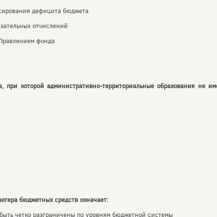
нсирования дефицита бюджета
язательных отчислений
 Правлением фонда
а, при которой административно-территориальные образования не им
актера бюджетных средств означает:
 быть четко разграничены по уровням бюджетной системы