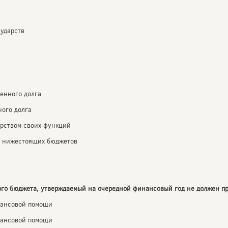
сударств
венного долга
ного долга
арством своих функций
й нижестоящих бюджетов
ого бюджета, утверждаемый на очередной финансовый год не должен п
нансовой помощи
нансовой помощи