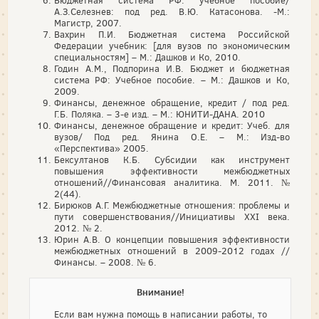
Бюджетная система РФ: учебное пособие/
А.З.Селезнев: под ред. В.Ю. Катасонова. -М.:
Магистр, 2007.
Вахрин П.И. Бюджетная система Российской
Федерации учебник: [для вузов по экономическим
специальностям] – М.: Дашков и Ко, 2010.
Годин А.М., Подпорина И.В. Бюджет и бюджетная
система РФ: Учебное пособие. – М.: Дашков и Ко,
2009.
Финансы, денежное обращение, кредит / под ред.
Г.Б. Поляка. – 3-е изд. – М.: ЮНИТИ-ДАНА. 2010
Финансы, денежное обращение и кредит: Учеб. для
вузов/ Под ред. Янина О.Е. – М.: Изд-во
«Перспектива» 2005.
Бексултанов К.Б. Субсидии как инструмент
повышения эффективности межбюджетных
отношений//Финансовая аналитика. М. 2011. №
2(44).
Бирюков А.Г. Межбюджетные отношения: проблемы и
пути совершенствования//Инициативы XXI века.
2012. № 2.
Юрин А.В. О концепции повышения эффективности
межбюджетных отношений в 2009-2012 годах //
Финансы. – 2008. № 6.
Внимание!
Если вам нужна помощь в написании работы, то