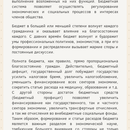
выполнение возложенных на них функций. Бюджетная
система позволяет осуществлять регулирование
экономических и социальных процессов в интересах
членов общества.
Бюджет в большей или меньшей степени волнует каждого
гражданина и оказывает влияние на благосостояние
каждого. С давних времён бюджет волнует и будоражит
умы профессиональных политиков, экономистов, а при его
формировании и распределении вызывает жаркие споры и
постоянные дискуссии.
Полнота бюджета, как правило, прямо пропорциональна
благосостоянию граждан. Действительно, бюджетный
дефицит, государственный долг побуждает государство
усилить налоговое бремя, увеличить налогообложение,
уменьшить финансирование всех секторов экономики,
сократить статью расхода на медицину, образование и т.д.
С другой стороны достаток бюджетных средств
(бюджетный профицит) позволяет увеличить
финансирование как государственного, так и частного
сектора экономики, увеличить трансфертные отчисления,
а так же отчисления во внебюджетные социальные фонды.
Таким образом, формирование и статьи расходов бюджета
является важным разделом в экономической науке,
требующим большого внимания со стороны не только