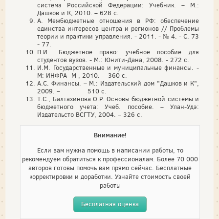
система Российской Федерации: Учебник. – М.:
Дашков и К, 2010. – 628 с.
А. Межбюджетные отношения в РФ: обеспечение
единства интересов центра и регионов // Проблемы
теории и практики управления. - 2011. - № 4. - С. 73
- 77.
П.И.. Бюджетное право: учебное пособие для
студентов вузов. - М.: Юнити-Дана, 2008. - 272 с.
И.М. Государственные и муниципальные финансы. -
М: ИНФРА- М , 2010. - 360 с.
А.С. Финансы. – М.: Издательский дом "Дашков и К",
2009. – 510 с.
Т.С., Балтахинова О.Р. Основы бюджетной системы и
бюджетного учета: Учеб. пособие. – Улан-Удэ:
Издательсто ВСГТУ, 2004. – 326 с.
Внимание!
Если вам нужна помощь в написании работы, то
рекомендуем обратиться к профессионалам. Более 70 000
авторов готовы помочь вам прямо сейчас. Бесплатные
корректировки и доработки. Узнайте стоимость своей
работы
Бесплатная оценка