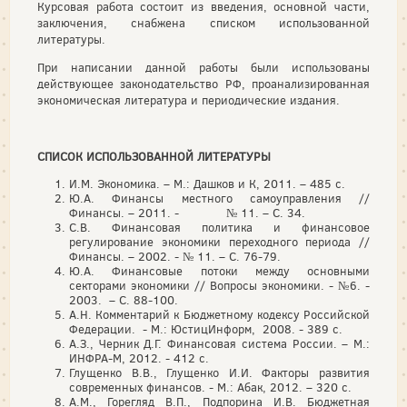
Курсовая работа состоит из введения, основной части,
заключения, снабжена списком использованной
литературы.
При написании данной работы были использованы
действующее законодательство РФ, проанализированная
экономическая литература и периодические издания.
СПИСОК ИСПОЛЬЗОВАННОЙ ЛИТЕРАТУРЫ
И.М. Экономика. – М.: Дашков и К, 2011. – 485 с.
Ю.А. Финансы местного самоуправления //
Финансы. – 2011. - № 11. – С. 34.
C.В. Финансовая политика и финансовое
регулирование экономики переходного периода //
Финансы. – 2002. - № 11. – С. 76-79.
Ю.А. Финансовые потоки между основными
секторами экономики // Вопросы экономики. - №6. -
2003. – С. 88-100.
А.Н. Комментарий к Бюджетному кодексу Российской
Федерации. - М.: ЮстицИнформ, 2008. - 389 с.
А.З., Черник Д.Г. Финансовая система России. – М.:
ИНФРА-М, 2012. - 412 с.
Глущенко В.В., Глущенко И.И. Факторы развития
современных финансов. - М.: Абак, 2012. – 320 с.
А.М., Горегляд В.П., Подпорина И.В. Бюджетная