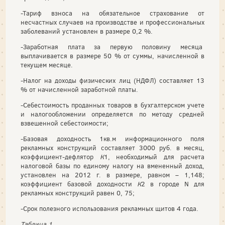
-Тариф взноса на обязательное страхование от
несчастных случаев на производстве и профессиональных
заболеваний установлен в размере 0,2 %.
-Заработная плата за первую половину месяца
выплачивается в размере 50 % от суммы, начисленной в
текущем месяце.
-Налог на доходы физических лиц (НДФЛ) составляет 13
% от начисленной заработной платы.
-Себестоимость проданных товаров в бухгалтерском учете
и налогообложении определяется по методу средней
взвешенной себестоимости;
-Базовая доходность 1кв.м информационного поля
рекламных конструкций составляет 3000 руб. в месяц,
коэффициент-дефлятор
К
1, необходимый для расчета
налоговой базы по единому налогу на вмененный доход,
установлен на 2012 г. в размере, равном – 1,148;
коэффициент базовой доходности
К
2 в городе N для
рекламных конструкций равен 0, 75;
-Срок полезного использования рекламных щитов 4 года.
Таблица 1