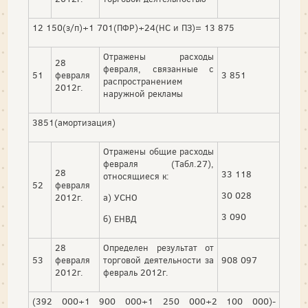
12 150(з/п)+1 701(ПФР)+24(НС и ПЗ)= 13 875
Отражены расходы
28
февраля, связанные с
51
февраля
3 851
распространением
2012г.
наружной рекламы
3851(амортизация)
Отражены общие расходы
февраля (Табл.27),
28
33 118
относящиеся к:
52
февраля
30 028
2012г.
а) УСНО
3 090
б) ЕНВД
28
Определен результат от
53
февраля
торговой деятельности за
908 097
2012г.
февраль 2012г.
(392 000+1 900 000+1 250 000+2 100 000)-