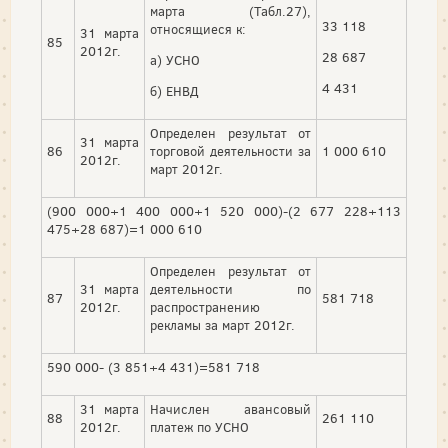
марта (Табл.27),
33 118
относящиеся к:
31 марта
85
2012г.
28 687
а) УСНО
4 431
б) ЕНВД
Определен результат от
31 марта
86
торговой деятельности за
1 000 610
2012г.
март 2012г.
(900 000+1 400 000+1 520 000)-(2 677 228+113
475+28 687)=1 000 610
Определен результат от
31 марта
деятельности по
87
581 718
2012г.
распространению
рекламы за март 2012г.
590 000- (3 851+4 431)=581 718
31 марта
Начислен авансовый
88
261 110
2012г.
платеж по УСНО