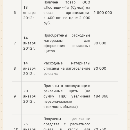
Получен товар ООО
13
«Поствщик-1» (Сумки) на
6
января
склад организации:
2 800 000
2012г.
1 400 шт. по цене 2 000
руб.
Приобретены расходные
14
материалы для
7
января
30 000
оформления рекламных
2012г.
щитов
14
Расходные материалы
8
января
списаны на изготовление
30 000
2012г.
рекламы
Приняты в эксплуатацию
20
рекламные щиты (на
9
января
сумму НДС увеличена
184 868
2012г.
первоначальная
стоимость объекта)
Получены денежные
25
средства с расчетного
10
января
счета в кассу для
20 750