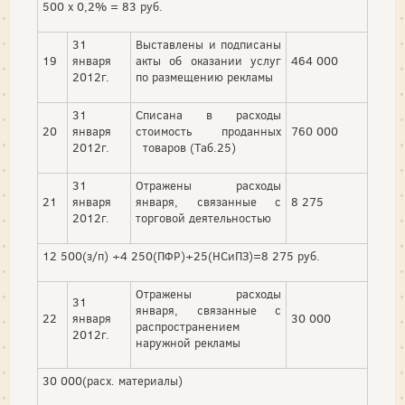
500 х 0,2% = 83 руб.
31
Выставлены и подписаны
19
января
акты об оказании услуг
464 000
2012г.
по размещению рекламы
31
Списана в расходы
20
января
стоимость проданных
760 000
2012г.
товаров (Таб.25)
31
Отражены расходы
21
января
января, связанные с
8 275
2012г.
торговой деятельностью
12 500(з/п) +4 250(ПФР)+25(НСиПЗ)=8 275 руб.
Отражены расходы
31
января, связанные с
22
января
30 000
распространением
2012г.
наружной рекламы
30 000(расх. материалы)