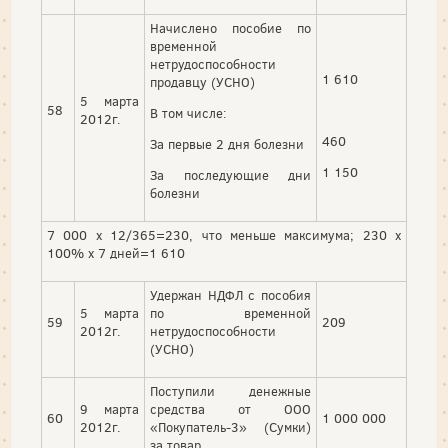
Начислено пособие по
временной
нетрудоспособности
1 610
продавцу (УСНО)
5 марта
58
В том числе:
2012г.
460
За первые 2 дня болезни
1 150
За последующие дни
болезни
7 000 х 12/365=230, что меньше максимума; 230 х
100% х 7 дней=1 610
Удержан НДФЛ с пособия
5 марта
по временной
59
209
2012г.
нетрудоспособности
(УСНО)
Поступили денежные
9 марта
средства от ООО
60
1 000 000
2012г.
«Покупатель-3» (Сумки)
за товар