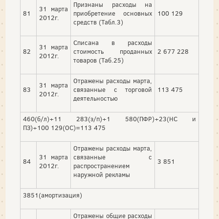
Признаны расходы на
31 марта
81
приобретение основных
100 129
2012г.
средств (Табл.3)
Списана в расходы
31 марта
82
стоимость проданных
2 677 228
2012г.
товаров (Таб.25)
Отражены расходы марта,
31 марта
83
связанные с торговой
113 475
2012г.
деятельностью
460(б/л)+11 283(з/п)+1 580(ПФР)+23(НС и
ПЗ)+100 129(ОС)=113 475
Отражены расходы марта,
31 марта
связанные с
84
3 851
2012г.
распространением
наружной рекламы
3851(амортизация)
Отражены общие расходы