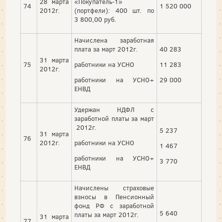
28 марта
«Покупатель-1»
74
1 520 000
2012г.
(портфели): 400 шт. по
3 800,00 руб.
Начислена заработная
плата за март 2012г.
40 283
31 марта
75
работники на УСНО
11 283
2012г.
работники на УСНО+
29 000
ЕНВД
Удержан НДФЛ с
заработной платы за март
2012г.
5 237
31 марта
76
2012г.
работники на УСНО
1 467
работники на УСНО+
3 770
ЕНВД
Начислены страховые
взносы в Пенсионный
фонд РФ с заработной
5 640
платы за март 2012г.
31 марта
77