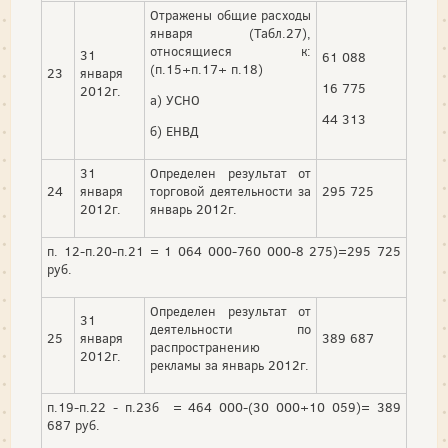
Отражены общие расходы
января (Табл.27),
относящиеся к:
31
61 088
(п.15+п.17+ п.18)
23
января
16 775
2012г.
а) УСНО
44 313
б) ЕНВД
31
Определен результат от
24
января
торговой деятельности за
295 725
2012г.
январь 2012г.
п. 12-п.20-п.21 = 1 064 000-760 000-8 275)=295 725
руб.
Определен результат от
31
деятельности по
25
января
389 687
распространению
2012г.
рекламы за январь 2012г.
п.19-п.22 - п.23б = 464 000-(30 000+10 059)= 389
687 руб.