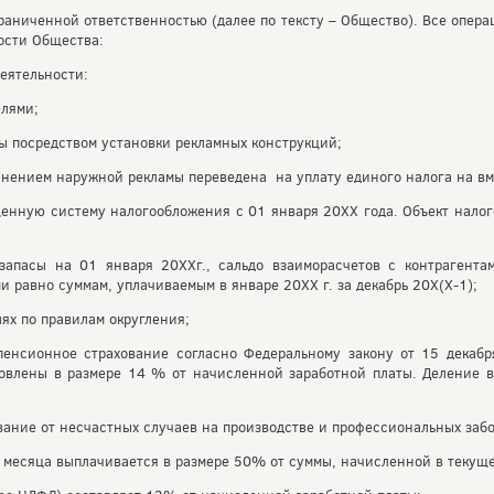
раниченной ответственностью (далее по тексту – Общество). Все опер
ости Общества:
еятельности:
елями;
ы посредством установки рекламных конструкций;
ранением наружной рекламы переведена на уплату единого налога на в
енную систему налогообложения с 01 января 20ХХ года. Объект нало
запасы на 01 января 20ХХг., сальдо взаиморасчетов с контрагентам
равно суммам, уплачиваемым в январе 20ХХ г. за декабрь 20Х(Х-1);
ях по правилам округления;
 пенсионное страхование согласно Федеральному закону от 15 декаб
овлены в размере 14 % от начисленной заработной платы. Деление в
ование от несчастных случаев на производстве и профессиональных заб
у месяца выплачивается в размере 50% от суммы, начисленной в текущ