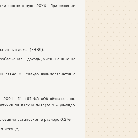
ации соответствуют 20ХХг. При решении
мененный доход (ЕНВД);
гообложения – доходы, уменьшенные на
и равно 0.; сальдо взаиморасчетов с
ря 2001г. № 167-ФЗ «Об обязательном
зносов на накопительную и страховую
олеваний установлен в размере 0,2%;
ем месяце;