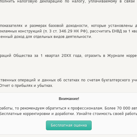
аполнить налоговую декларацию по налогу, уплачиваемому в связ
оказателях и размерах базовой доходности, которые установлены 
кламных конструкций (п. 3 ст. 346.29 НК РФ), рассчитать ЕНВД за 1 кв
енный доход для отдельных видов деятельности.
раций Общества за 1 квартал 20ХХ года, отразить в Журнале корр
венных операций и данных об остатках по счетам бухгалтерского уч
Отчет о прибылях и убытках.
Внимание!
аботы, то рекомендуем обратиться к профессионалам. Более 70 000 авт
Бесплатные корректировки и доработки. Узнайте стоимость своей работ
Бесплатная оценка