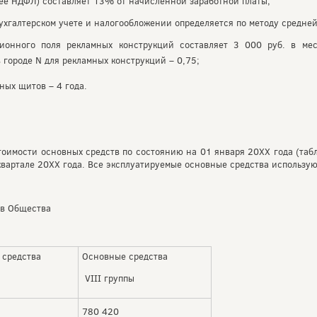
лее НДФЛ) составляет 13% от начисленной заработной платы;
бухгалтерском учете и налогообложении определяется по методу средне
ционного поля рекламных конструкций составляет 3 000 руб. в ме
 городе N для рекламных конструкций – 0,75;
ных щитов – 4 года.
тоимости основных средств по состоянию на 01 января 20ХХ года (таб
квартале 20ХХ года. Все эксплуатируемые основные средства использую
тв Общества
 средства
Основные средства
ы
VIII группы
780 420