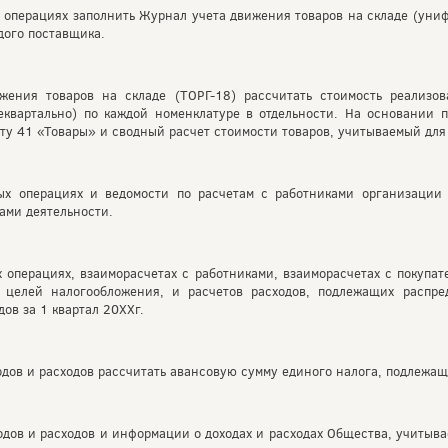
 операциях заполнить Журнал учета движения товаров на складе (уни
дого поставщика.
ения товаров на складе (ТОРГ-18) рассчитать стоимость реализова
еквартально) по каждой номенклатуре в отдельности. На основании 
ету 41 «Товары» и сводный расчет стоимости товаров, учитываемый дл
х операциях и ведомости по расчетам с работниками организации 
ами деятельности.
операциях, взаиморасчетах с работниками, взаиморасчетах с покупат
я целей налогообложения, и расчетов расходов, подлежащих распре
дов за 1 квартал 20ХХг.
дов и расходов рассчитать авансовую сумму единого налога, подлежащу
дов и расходов и информации о доходах и расходах Общества, учитыва