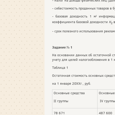
- налог на доходы физических лиц (да
- себестоимость проданных товаров в 
- базовая доходность 1 м² информа
коэффициента базовой доходности
К
в
2
- срок полезного использования реклам
Задание № 1
На основании данных об остаточной с
учету для целей налогообложения в 1 
Таблица 1
Остаточная стоимость основных средс
на 1 января 20ХХг., руб.
Основные средства
Основные
II группы
IV групп
78 671
487 600