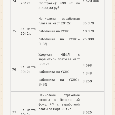
74
1 520 000
2012г.
(портфели): 400 шт. по
3 800,00 руб.
Начислена заработная
плата за март 2012г.
35 370
31 марта
75
работники на УСНО
10 370
2012г.
работники на УСНО+
25 000
ЕНВД
Удержан НДФЛ с
заработной платы за март
2012г.
4 598
31 марта
76
2012г.
работники на УСНО
1 348
работники на УСНО+
3 250
ЕНВД
Начислены страховые
взносы в Пенсионный
фонд РФ с заработной
платы за март 2012г.
31 марта
77
3 526
2012г.