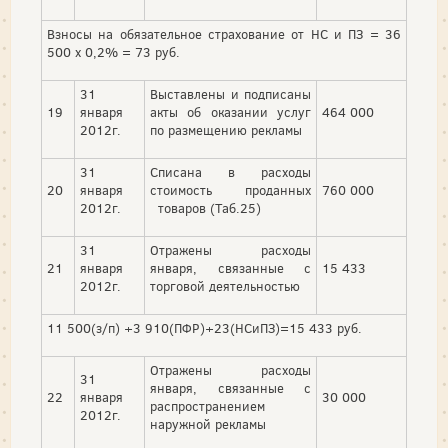
Взносы на обязательное страхование от НС и ПЗ = 36
500 х 0,2% = 73 руб.
31
Выставлены и подписаны
19
января
акты об оказании услуг
464 000
2012г.
по размещению рекламы
31
Списана в расходы
20
января
стоимость проданных
760 000
2012г.
товаров (Таб.25)
31
Отражены расходы
21
января
января, связанные с
15 433
2012г.
торговой деятельностью
11 500(з/п) +3 910(ПФР)+23(НСиПЗ)=15 433 руб.
Отражены расходы
31
января, связанные с
22
января
30 000
распространением
2012г.
наружной рекламы