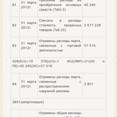
Признаны расходы на
31 марта
81
приобретение основных
45 245
2012г.
средств (Табл.3)
Списана в расходы
31 марта
82
стоимость проданных
2 677 228
2012г.
товаров (Таб.25)
Отражены расходы марта,
31 марта
83
связанные с торговой
57 516
2012г.
деятельностью
428(б/л)+10 370(з/п)+1 452(ПФР)+21(НС и
ПЗ)+45 245(ОС)=57 516
Отражены расходы марта,
31 марта
связанные с
84
3 851
2012г.
распространением
наружной рекламы
3851(амортизация)
Отражены общие расходы