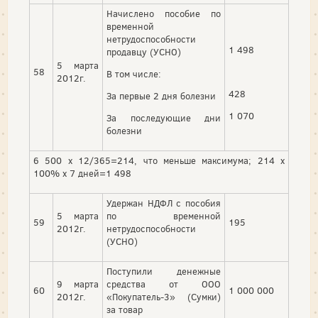
Начислено пособие по
временной
нетрудоспособности
1 498
продавцу (УСНО)
5 марта
58
В том числе:
2012г.
428
За первые 2 дня болезни
1 070
За последующие дни
болезни
6 500 х 12/365=214, что меньше максимума; 214 х
100% х 7 дней=1 498
Удержан НДФЛ с пособия
5 марта
по временной
59
195
2012г.
нетрудоспособности
(УСНО)
Поступили денежные
9 марта
средства от ООО
60
1 000 000
2012г.
«Покупатель-3» (Сумки)
за товар