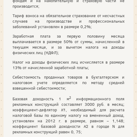
фондам и на накопительную и страховую части не
производится;
Тариф взноса на обязательное страхование от несчастных
случаев на производстве и профессиональных
заболеваний установлен в размере 0,2%;
Заработная плата за первую половину месяца
выплачивается в размере 50% от суммы, начисленной в
текущем месяце, и за вычетом налога на доходы
физических лиц (НДФЛ);
Налог на доходы физических лиц исчисляется в размере
13% от начисленной заработной платы;
Себестоимость проданных товаров в бухгалтерском и
налоговом учете определяется по методу средней
взвешенной себестоимости;
2
Базовая доходность 1 м
информационного поля
рекламных конструкций составляет 3000 руб. в месяц;
коэффициент-дефлятор
К
1, необходимый для расчета
налоговой базы по единому налогу на вмененный доход,
установлен на 2012 г. в размере, равном – 1,148;
коэффициент базовой доходности
К
2 в городе N для
рекламных конструкций равен 0, 75;