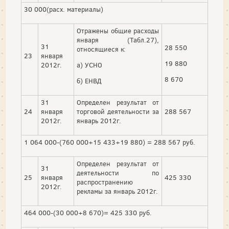
30 000(расх. материалы)
Отражены общие расходы
января (Табл.27),
31
28 550
относящиеся к:
23
января
19 880
2012г.
а) УСНО
8 670
б) ЕНВД
31
Определен результат от
24
января
торговой деятельности за
288 567
2012г.
январь 2012г.
1 064 000-(760 000+15 433+19 880) = 288 567 руб.
Определен результат от
31
деятельности по
25
января
425 330
распространению
2012г.
рекламы за январь 2012г.
464 000-(30 000+8 670)= 425 330 руб.