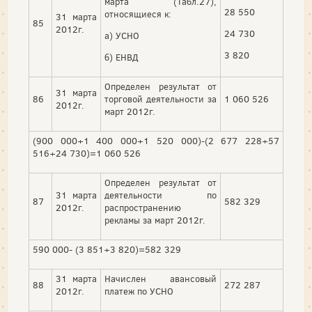
марта (Табл.27),
28 550
относящиеся к:
31 марта
85
2012г.
24 730
а) УСНО
3 820
б) ЕНВД
Определен результат от
31 марта
86
торговой деятельности за
1 060 526
2012г.
март 2012г.
(900 000+1 400 000+1 520 000)-(2 677 228+57
516+24 730)=1 060 526
Определен результат от
31 марта
деятельности по
87
582 329
2012г.
распространению
рекламы за март 2012г.
590 000- (3 851+3 820)=582 329
31 марта
Начислен авансовый
88
272 287
2012г.
платеж по УСНО