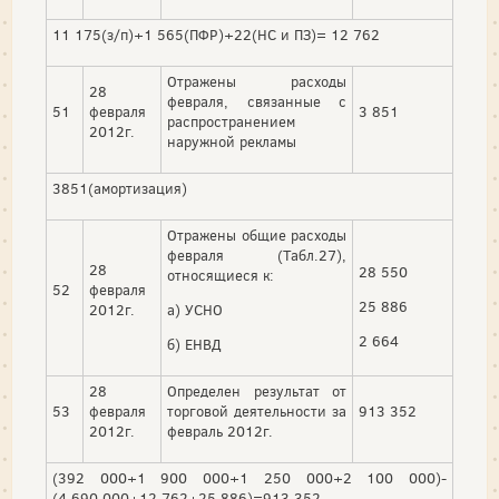
11 175(з/п)+1 565(ПФР)+22(НС и ПЗ)= 12 762
Отражены расходы
28
февраля, связанные с
51
февраля
3 851
распространением
2012г.
наружной рекламы
3851(амортизация)
Отражены общие расходы
февраля (Табл.27),
28
28 550
относящиеся к:
52
февраля
25 886
2012г.
а) УСНО
2 664
б) ЕНВД
28
Определен результат от
53
февраля
торговой деятельности за
913 352
2012г.
февраль 2012г.
(392 000+1 900 000+1 250 000+2 100 000)-
(4 690 000+12 762+25 886)=913 352