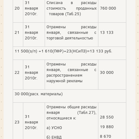
31
Списана в расходы
20
января
стоимость проданных
760 000
2010г.
товаров (Таб.25)
31
Отражены расходы
21
января
января, связанные с
13 133
2010г.
торговой деятельностью
11 500(з/п) +1 610(ПФР)+23(НСиПЗ)=13 133 руб.
Отражены расходы
31
января, связанные с
22
января
30 000
распространением
2010г.
наружной рекламы
30 000(расх. материалы)
Отражены общие расходы
января (Табл.27),
31
28 550
относящиеся к:
23
января
19 880
2010г.
а) УСНО
8 670
б) ЕНВД