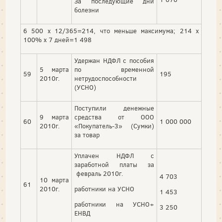
За последующие дни
болезни
6 500 х 12/365=214, что меньше максимума; 214 х
100% х 7 дней=1 498
Удержан НДФЛ с пособия
5 марта
по временной
59
195
2010г.
нетрудоспособности
(УСНО)
Поступили денежные
9 марта
средства от ООО
60
1 000 000
2010г.
«Покупатель-3» (Сумки)
за товар
Уплачен НДФЛ с
заработной платы за
февраль 2010г.
4 703
10 марта
61
2010г.
работники на УСНО
1 453
работники на УСНО+
3 250
ЕНВД