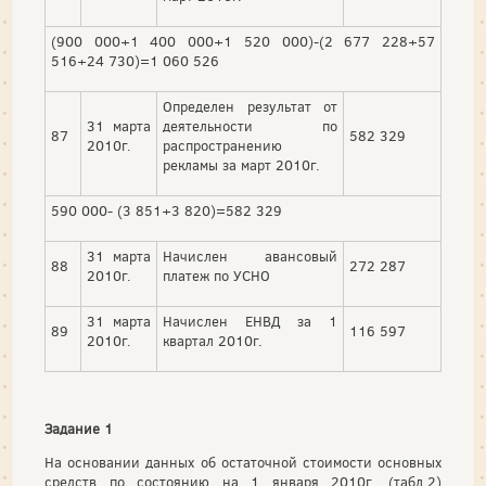
(900 000+1 400 000+1 520 000)-(2 677 228+57
516+24 730)=1 060 526
Определен результат от
31 марта
деятельности по
87
582 329
2010г.
распространению
рекламы за март 2010г.
590 000- (3 851+3 820)=582 329
31 марта
Начислен авансовый
88
272 287
2010г.
платеж по УСНО
31 марта
Начислен ЕНВД за 1
89
116 597
2010г.
квартал 2010г.
Задание 1
На основании данных об остаточной стоимости основных
средств по состоянию на 1 января 2010г. (табл.2)