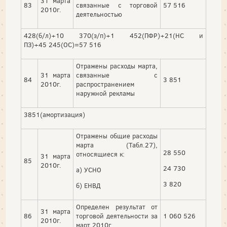
31 марта
83
связанные с торговой
57 516
2010г.
деятельностью
428(б/л)+10 370(з/п)+1 452(ПФР)+21(НС и
ПЗ)+45 245(ОС)=57 516
Отражены расходы марта,
31 марта
связанные с
84
3 851
2010г.
распространением
наружной рекламы
3851(амортизация)
Отражены общие расходы
марта (Табл.27),
28 550
относящиеся к:
31 марта
85
2010г.
24 730
а) УСНО
3 820
б) ЕНВД
Определен результат от
31 марта
86
торговой деятельности за
1 060 526
2010г.
март 2010г.