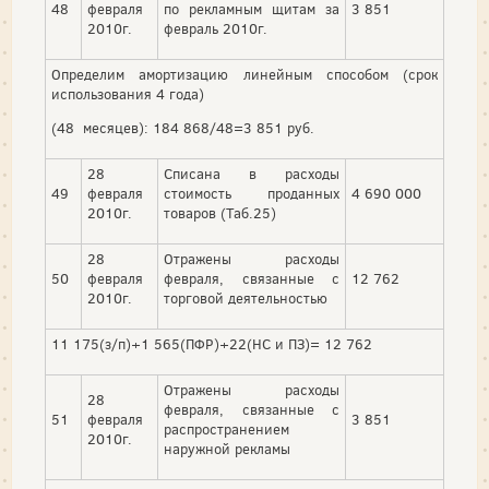
48
февраля
по рекламным щитам за
3 851
2010г.
февраль 2010г.
Определим амортизацию линейным способом (срок
использования 4 года)
(48 месяцев): 184 868/48=3 851 руб.
28
Списана в расходы
49
февраля
стоимость проданных
4 690 000
2010г.
товаров (Таб.25)
28
Отражены расходы
50
февраля
февраля, связанные с
12 762
2010г.
торговой деятельностью
11 175(з/п)+1 565(ПФР)+22(НС и ПЗ)= 12 762
Отражены расходы
28
февраля, связанные с
51
февраля
3 851
распространением
2010г.
наружной рекламы