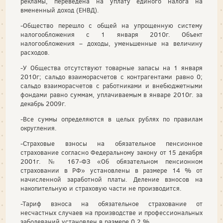
рекламы, переведена на уплату единого налога на
вмененный доход (ЕНВД).
-Общество перешло с общей на упрощенную систему
налогообложения с 1 января 2010г. Объект
налогообложения – доходы, уменьшенные на величину
расходов.
-У Общества отсутствуют товарные запасы на 1 января
2010г; сальдо взаиморасчетов с контрагентами равно 0;
сальдо взаиморасчетов с работниками и внебюджетными
фондами равно суммам, уплачиваемым в январе 2010г. за
декабрь 2009г.
-Все суммы определяются в целых рублях по правилам
округления.
-Страховые взносы на обязательное пенсионное
страхование согласно Федеральному закону от 15 декабря
2001г. № 167-ФЗ «Об обязательном пенсионном
страховании в РФ» установлены в размере 14 % от
начисленной заработной платы. Деление взносов на
накопительную и страховую части не производится.
-Тариф взноса на обязательное страхование от
несчастных случаев на производстве и профессиональных
заболеваний установлен в размере 0,2 %.