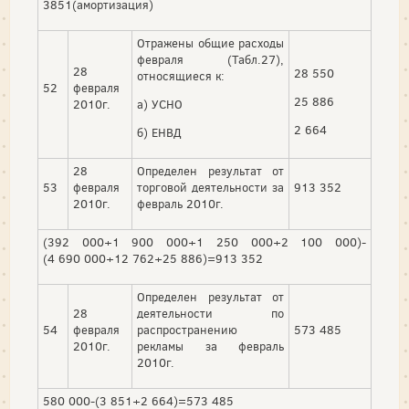
3851(амортизация)
Отражены общие расходы
февраля (Табл.27),
28
28 550
относящиеся к:
52
февраля
25 886
2010г.
а) УСНО
2 664
б) ЕНВД
28
Определен результат от
53
февраля
торговой деятельности за
913 352
2010г.
февраль 2010г.
(392 000+1 900 000+1 250 000+2 100 000)-
(4 690 000+12 762+25 886)=913 352
Определен результат от
28
деятельности по
54
февраля
распространению
573 485
2010г.
рекламы за февраль
2010г.
580 000-(3 851+2 664)=573 485