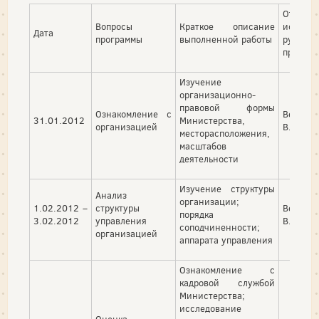
Отметк
Вопросы
Краткое описание
исполн
Дата
программы
выполненной работы
руковод
практик
Изучение
организационно-
правовой формы
Ознакомление с
Верижн
31.01.2012
Министерства,
организацией
В. П.
месторасположения,
масштабов
деятельности
Изучение структуры
Анализ
организации;
1.02.2012 –
структуры
Верижн
порядка
3.02.2012
управления
В. П.
соподчиненности;
организацией
аппарата управления
Ознакомление с
кадровой службой
Министерства;
исследование