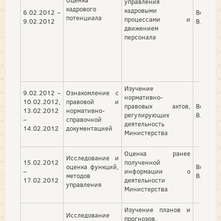
Оценка
управления
кадрового
кадровыми
6.02.2012 –
Верижн
потенциала
процессами и
9.02.2012
В. П.
движением
персонала
Изучение
9.02.2012 –
Ознакомление с
нормативно-
10.02.2012,
правовой и
правовых актов,
Верижн
13.02.2012
нормативно-
регулирующих
В. П.
–
справочной
деятельность
14.02.2012
документацией
Министерства
Оценка ранее
Исследование и
15.02.2012
полученной
оценка функций,
Верижн
–
информации о
методов
В. П.
17.02.2012
деятельности
управления
Министерства
Изучение планов и
Исследование
прогнозов,