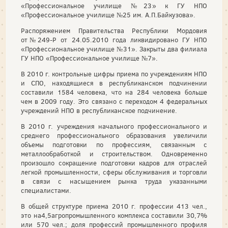
«Профессиональное училище №23» к ГУ НПО
«Профессиональное училище №25 им. А.П.Байкузова».
Распоряжением Правительства Республики Мордовия
от№249-Р от 24.05.2010 года ликвидировано ГУ НПО
«Профессиональное училище №31». Закрыты два филиала
ГУ НПО «Профессиональное училище №7».
В 2010 г. контрольные цифры приема по учреждениям НПО
и СПО, находящиеся в республиканском подчинении
составили 1584 человека, что на 284 человека больше
чем в 2009 году. Это связано с переходом 4 федеральных
учреждений НПО в республиканское подчинение.
В 2010 г. учреждения начального профессионального и
среднего профессионального образования увеличили
объемы подготовки по профессиям, связанным с
металлообработкой и строительством. Одновременно
произошло сокращение подготовки кадров для отраслей
легкой промышленности, сферы обслуживания и торговли
в связи с насыщением рынка труда указанными
специалистами.
В общей структуре приема 2010 г. профессии 413 чел.,
это на4,5агропромышленного комплекса составили 30,7%
или 570 чел.; доля профессий промышленного профиля