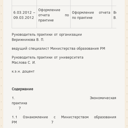
Оформление
6.03.2012 –
Оформление отчета
Верижн
отчета по
09.03.2012
по практике
В. П.
практике
Руководитель практики от организации
Верижникова В. П.
ведущий специалист Министерства образования РМ
Руководитель практики от университета
Маслова С. И.
к.э.н. доцент
Содержание
1. Экономическая
практика
7
1.1 Ознакомление с Министерством образования
РМ 7